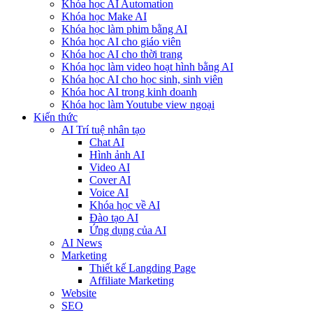
Khóa học AI Automation
Khóa học Make AI
Khóa học làm phim bằng AI
Khóa học AI cho giáo viên
Khóa học AI cho thời trang
Khóa học làm video hoạt hình bằng AI
Khóa học AI cho học sinh, sinh viên
Khóa hoc AI trong kinh doanh
Khóa học làm Youtube view ngoại
Kiến thức
AI Trí tuệ nhân tạo
Chat AI
Hình ảnh AI
Video AI
Cover AI
Voice AI
Khóa học về AI
Đào tạo AI
Ứng dụng của AI
AI News
Marketing
Thiết kế Langding Page
Affiliate Marketing
Website
SEO