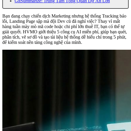
GitSummarize: Trung Tâm Tổng Quan Dự Án Lớn
Bạn đang chạy chiến dịch Marketing nhưng hệ thống Tracking báo
lỗi, Landing Page sập mà đội Dev cũ đã nghỉ việc? Thay vì mất
hàng tuần mày mò mã code hoặc chi phí lớn thuê IT, bạn có thể tự
giải quyết. HVMO giới thiệu 5 công cụ AI miễn phí, giúp bạn quét,
phân tích, vẽ sơ đồ và tạo tài liệu hệ thống dễ hiểu chỉ trong 5 phút,
để kiểm soát nền tảng công nghệ của mình.