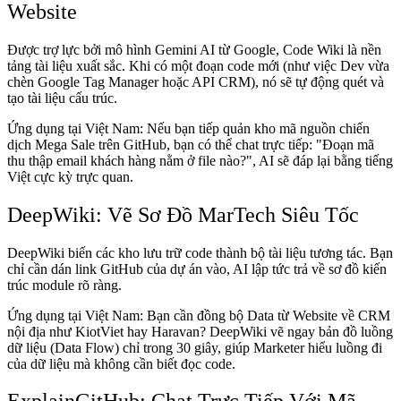
Website
Được trợ lực bởi mô hình Gemini AI từ Google, Code Wiki là nền
tảng tài liệu xuất sắc. Khi có một đoạn code mới (như việc Dev vừa
chèn Google Tag Manager hoặc API CRM), nó sẽ tự động quét và
tạo tài liệu cấu trúc.
Ứng dụng tại Việt Nam: Nếu bạn tiếp quản kho mã nguồn chiến
dịch Mega Sale trên GitHub, bạn có thể chat trực tiếp: "Đoạn mã
thu thập email khách hàng nằm ở file nào?", AI sẽ đáp lại bằng tiếng
Việt cực kỳ trực quan.
DeepWiki: Vẽ Sơ Đồ MarTech Siêu Tốc
DeepWiki biến các kho lưu trữ code thành bộ tài liệu tương tác. Bạn
chỉ cần dán link GitHub của dự án vào, AI lập tức trả về sơ đồ kiến
trúc module rõ ràng.
Ứng dụng tại Việt Nam: Bạn cần đồng bộ Data từ Website về CRM
nội địa như KiotViet hay Haravan? DeepWiki vẽ ngay bản đồ luồng
dữ liệu (Data Flow) chỉ trong 30 giây, giúp Marketer hiểu luồng đi
của dữ liệu mà không cần biết đọc code.