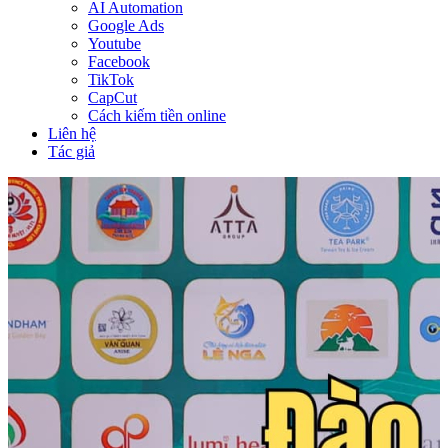
AI Automation
Google Ads
Youtube
Facebook
TikTok
CapCut
Cách kiếm tiền online
Liên hệ
Tác giả