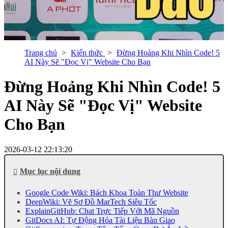
Trang chủ
Kiến thức
Đừng Hoảng Khi Nhìn Code! 5
AI Này Sẽ "Đọc Vị" Website Cho Bạn
Đừng Hoảng Khi Nhìn Code! 5
AI Này Sẽ "Đọc Vị" Website
Cho Bạn
2026-03-12 22:13:20
Mục lục nội dung
Google Code Wiki: Bách Khoa Toàn Thư Website
DeepWiki: Vẽ Sơ Đồ MarTech Siêu Tốc
ExplainGitHub: Chat Trực Tiếp Với Mã Nguồn
GitDocs AI: Tự Động Hóa Tài Liệu Bàn Giao