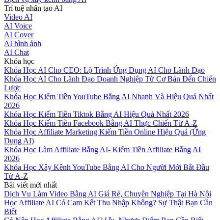
Trí tuệ nhân tạo AI
Video AI
AI Voice
AI Cover
AI hình ảnh
AI Chat
Khóa học
Khóa Học AI Cho CEO: Lộ Trình Ứng Dụng AI Cho Lãnh Đạo
Khóa Học AI Cho Lãnh Đạo Doanh Nghiệp Từ Cơ Bản Đến Chiến
Lược
Khóa Học Kiếm Tiền YouTube Bằng AI Nhanh Và Hiệu Quả Nhất
2026
Khóa Học Kiếm Tiền Tiktok Bằng AI Hiệu Quả Nhất 2026
Khóa Học Kiếm Tiền Facebook Bằng AI Thực Chiến Từ A-Z
Khóa Học Affiliate Marketing Kiếm Tiền Online Hiệu Quả (Ứng
Dụng AI)
Khóa Học Làm Affiliate Bằng AI- Kiếm Tiền Affiliate Bằng AI
2026
Khóa Học Xây Kênh YouTube Bằng AI Cho Người Mới Bắt Đầu
Từ A-Z
Bài viết mới nhất
Dịch Vụ Làm Video Bằng AI Giá Rẻ, Chuyên Nghiệp Tại Hà Nội
Học Affiliate AI Có Cam Kết Thu Nhập Không? Sự Thật Bạn Cần
Biết