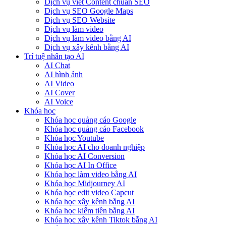
Dịch vụ viết Content chuẩn SEO
Dịch vụ SEO Google Maps
Dịch vụ SEO Website
Dịch vụ làm video
Dịch vụ làm video bằng AI
Dịch vụ xây kênh bằng AI
Trí tuệ nhân tạo AI
AI Chat
AI hình ảnh
AI Video
AI Cover
AI Voice
Khóa học
Khóa học quảng cáo Google
Khóa học quảng cáo Facebook
Khóa học Youtube
Khóa học AI cho doanh nghiệp
Khóa học AI Conversion
Khóa học AI In Office
Khóa học làm video bằng AI
Khóa học Midjourney AI
Khóa học edit video Capcut
Khóa học xây kênh bằng AI
Khóa học kiếm tiền bằng AI
Khóa học xây kênh Tiktok bằng AI