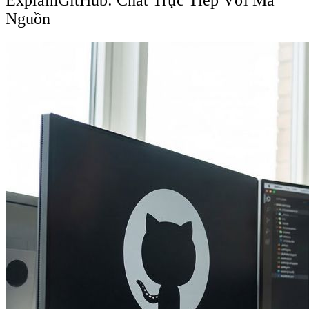
ExplainGitHub: Chat Trực Tiếp Với Mã
Nguồn