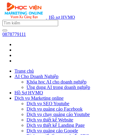
Hồ sơ HVMO
0878779111
Trang chủ
AI Cho Doanh Nghiệp
Khóa học AI cho doanh nghiệp
Ứng dụng AI trong doanh nghiệp
Hồ Sơ HVMO
Dịch vụ Marketing online
Dịch vụ SEO Youtube
Dịch vụ quảng cáo Facebook
Dịch vụ chạy quảng cáo Youtube
Dịch vụ thiết kế Website
Dịch vụ thiết kế Landing Page
Dịch vụ quảng cáo Google