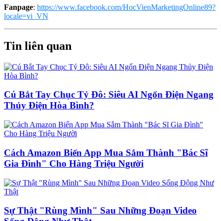
Fanpage
:
https://www.facebook.com/HocVienMarketingOnline89?
locale=vi_VN
Tin liên quan
Cú Bắt Tay Chục Tỷ Đô: Siêu AI Ngốn Điện Ngang
Thủy Điện Hòa Bình?
Cách Amazon Biến App Mua Sắm Thành "Bác Sĩ
Gia Đình" Cho Hàng Triệu Người
Sự Thật "Rùng Mình" Sau Những Đoạn Video