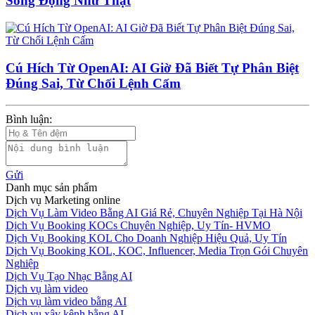
Sống Động Như Thật
Cú Hích Từ OpenAI: AI Giờ Đã Biết Tự Phân Biệt
Đúng Sai, Từ Chối Lệnh Cấm
Bình luận:
Gửi
Danh mục sản phẩm
Dịch vụ Marketing online
Dịch Vụ Làm Video Bằng AI Giá Rẻ, Chuyên Nghiệp Tại Hà Nội
Dịch Vụ Booking KOCs Chuyên Nghiệp, Uy Tín- HVMO
Dịch Vụ Booking KOL Cho Doanh Nghiệp Hiệu Quả, Uy Tín
Dịch Vụ Booking KOL, KOC, Influencer, Media Trọn Gói Chuyên
Nghiệp
Dịch Vụ Tạo Nhạc Bằng AI
Dịch vụ làm video
Dịch vụ làm video bằng AI
Dịch vụ xây kênh bằng AI