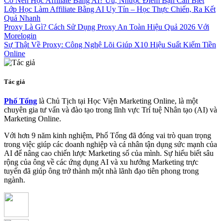
Có Nên Học Affiliate Bằng AI? Ưu, Nhược Điểm Bạn Cần Biết
Lớp Học Làm Affiliate Bằng AI Uy Tín – Học Thực Chiến, Ra Kết
Quả Nhanh
Proxy Là Gì? Cách Sử Dụng Proxy An Toàn Hiệu Quả 2026 Với
Morelogin
Sự Thật Về Proxy: Công Nghệ Lõi Giúp X10 Hiệu Suất Kiếm Tiền
Online
Tác giả
Phố Tổng
là Chủ Tịch tại Học Viện Marketing Online, là một
chuyên gia tư vấn và đào tạo trong lĩnh vực Trí tuệ Nhân tạo (AI) và
Marketing Online.
Với hơn 9 năm kinh nghiệm, Phố Tổng đã đóng vai trò quan trọng
trong việc giúp các doanh nghiệp và cá nhân tận dụng sức mạnh của
AI để nâng cao chiến lược Marketing số của mình. Sự hiểu biết sâu
rộng của ông về các ứng dụng AI và xu hướng Marketing trực
tuyến đã giúp ông trở thành một nhà lãnh đạo tiên phong trong
ngành.