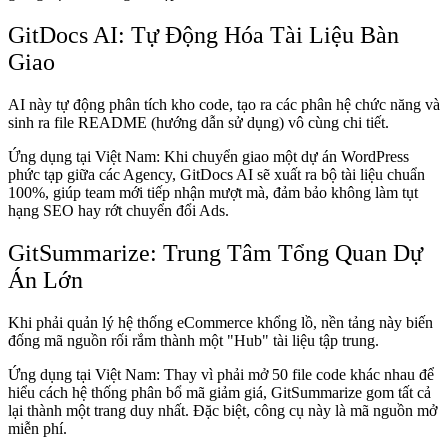
GitDocs AI: Tự Động Hóa Tài Liệu Bàn
Giao
AI này tự động phân tích kho code, tạo ra các phân hệ chức năng và
sinh ra file README (hướng dẫn sử dụng) vô cùng chi tiết.
Ứng dụng tại Việt Nam: Khi chuyển giao một dự án WordPress
phức tạp giữa các Agency, GitDocs AI sẽ xuất ra bộ tài liệu chuẩn
100%, giúp team mới tiếp nhận mượt mà, đảm bảo không làm tụt
hạng SEO hay rớt chuyển đổi Ads.
GitSummarize: Trung Tâm Tổng Quan Dự
Án Lớn
Khi phải quản lý hệ thống eCommerce khổng lồ, nền tảng này biến
đống mã nguồn rối rắm thành một "Hub" tài liệu tập trung.
Ứng dụng tại Việt Nam: Thay vì phải mở 50 file code khác nhau để
hiểu cách hệ thống phân bổ mã giảm giá, GitSummarize gom tất cả
lại thành một trang duy nhất. Đặc biệt, công cụ này là mã nguồn mở
miễn phí.