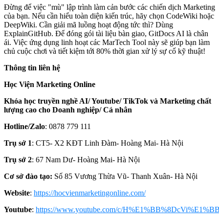
Đừng để việc "mù" lập trình làm cản bước các chiến dịch Marketing
của bạn. Nếu cần hiểu toàn diện kiến trúc, hãy chọn CodeWiki hoặc
DeepWiki. Cần giải mã luồng hoạt động tức thì? Dùng
ExplainGitHub. Để đóng gói tài liệu bàn giao, GitDocs AI là chân
ái. Việc ứng dụng linh hoạt các MarTech Tool này sẽ giúp bạn làm
chủ cuộc chơi và tiết kiệm tới 80% thời gian xử lý sự cố kỹ thuật!
Thông tin liên hệ
Học Viện Marketing Online
Khóa học truyền nghề AI/ Youtube/ TikTok và Marketing chất
lượng cao cho Doanh nghiệp/ Cá nhân
Hotline/Zalo
: 0878 779 111
Trụ sở 1
: CT5- X2 KĐT Linh Đàm- Hoàng Mai- Hà Nội
Trụ sở 2
: 67 Nam Dư- Hoàng Mai- Hà Nội
Cơ sở đào tạo:
Số 85 Vương Thừa Vũ- Thanh Xuân- Hà Nội
Website
:
https://hocvienmarketingonline.com/
Youtube
:
https://www.youtube.com/c/H%E1%BB%8DcVi%E1%BB