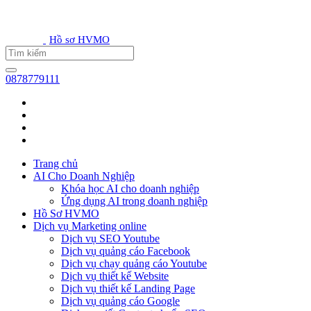
Hồ sơ HVMO
0878779111
Trang chủ
AI Cho Doanh Nghiệp
Khóa học AI cho doanh nghiệp
Ứng dụng AI trong doanh nghiệp
Hồ Sơ HVMO
Dịch vụ Marketing online
Dịch vụ SEO Youtube
Dịch vụ quảng cáo Facebook
Dịch vụ chạy quảng cáo Youtube
Dịch vụ thiết kế Website
Dịch vụ thiết kế Landing Page
Dịch vụ quảng cáo Google