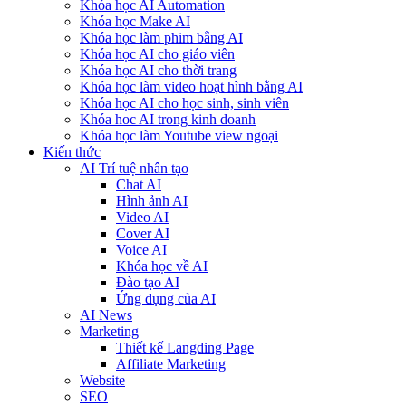
Khóa học AI Automation
Khóa học Make AI
Khóa học làm phim bằng AI
Khóa học AI cho giáo viên
Khóa học AI cho thời trang
Khóa học làm video hoạt hình bằng AI
Khóa học AI cho học sinh, sinh viên
Khóa hoc AI trong kinh doanh
Khóa học làm Youtube view ngoại
Kiến thức
AI Trí tuệ nhân tạo
Chat AI
Hình ảnh AI
Video AI
Cover AI
Voice AI
Khóa học về AI
Đào tạo AI
Ứng dụng của AI
AI News
Marketing
Thiết kế Langding Page
Affiliate Marketing
Website
SEO