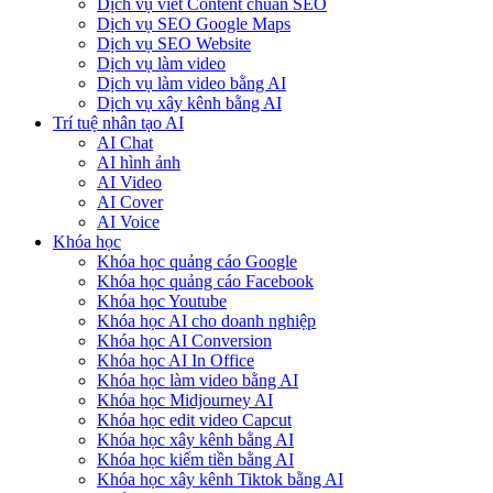
Dịch vụ viết Content chuẩn SEO
Dịch vụ SEO Google Maps
Dịch vụ SEO Website
Dịch vụ làm video
Dịch vụ làm video bằng AI
Dịch vụ xây kênh bằng AI
Trí tuệ nhân tạo AI
AI Chat
AI hình ảnh
AI Video
AI Cover
AI Voice
Khóa học
Khóa học quảng cáo Google
Khóa học quảng cáo Facebook
Khóa học Youtube
Khóa học AI cho doanh nghiệp
Khóa học AI Conversion
Khóa học AI In Office
Khóa học làm video bằng AI
Khóa học Midjourney AI
Khóa học edit video Capcut
Khóa học xây kênh bằng AI
Khóa học kiếm tiền bằng AI
Khóa học xây kênh Tiktok bằng AI