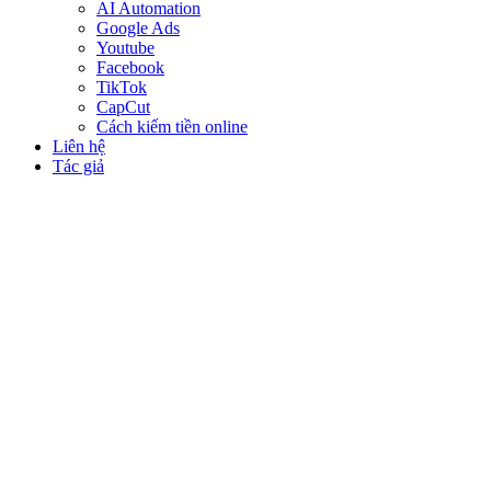
AI Automation
Google Ads
Youtube
Facebook
TikTok
CapCut
Cách kiếm tiền online
Liên hệ
Tác giả