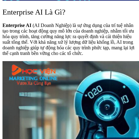
Enterprise AI Là Gì?
Enterprise AI
(AI Doanh Nghiệp) là sự ứng dụng của trí tuệ nhân
tạo trong các hoạt động quy mô lớn của doanh nghiệp, nhằm tối ưu
hóa quy trình, tăng cường năng lực ra quyết định và cải thiện hiệu
suất tổng thể. Với khả năng xử lý lượng dữ liệu khổng lồ, AI trong
doanh nghiệp giúp tự động hóa các quy trình phức tạp, mang lại lợi
thế cạnh tranh bền vững cho các tổ chức.