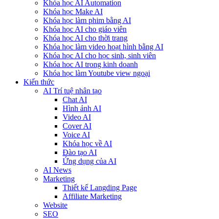
Khóa học AI Automation
Khóa học Make AI
Khóa học làm phim bằng AI
Khóa học AI cho giáo viên
Khóa học AI cho thời trang
Khóa học làm video hoạt hình bằng AI
Khóa học AI cho học sinh, sinh viên
Khóa hoc AI trong kinh doanh
Khóa học làm Youtube view ngoại
Kiến thức
AI Trí tuệ nhân tạo
Chat AI
Hình ảnh AI
Video AI
Cover AI
Voice AI
Khóa học về AI
Đào tạo AI
Ứng dụng của AI
AI News
Marketing
Thiết kế Langding Page
Affiliate Marketing
Website
SEO