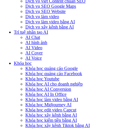
Dịch vụ viết Content chuẩn SEO
Dịch vụ SEO Google Maps
Dịch vụ SEO Website
Dịch vụ làm video
Dịch vụ làm video bằng AI
Dịch vụ xây kênh bằng AI
Trí tuệ nhân tạo AI
AI Chat
AI hình ảnh
AI Video
AI Cover
AI Voice
Khóa học
Khóa học quảng cáo Google
Khóa học quảng cáo Facebook
Khóa học Youtube
Khóa học AI cho doanh nghiệp
Khóa học AI Conversion
Khóa học AI In Office
Khóa học làm video bằng AI
Khóa học Midjourney AI
Khóa học edit video Capcut
Khóa học xây kênh bằng AI
Khóa học kiếm tiền bằng AI
Khóa học xây kênh Tiktok bằng AI