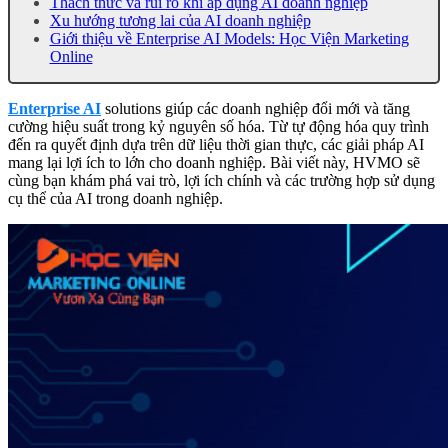
Thách thức và rủi ro khi áp dụng AI doanh nghiệp
Xu hướng tương lai của AI doanh nghiệp
Giới thiệu về Enterprise AI Models: Học Viện Marketing
Online
Enterprise AI
solutions giúp các doanh nghiệp đổi mới và tăng
cường hiệu suất trong kỷ nguyên số hóa. Từ tự động hóa quy trình
đến ra quyết định dựa trên dữ liệu thời gian thực, các giải pháp AI
mang lại lợi ích to lớn cho doanh nghiệp. Bài viết này, HVMO sẽ
cùng bạn khám phá vai trò, lợi ích chính và các trường hợp sử dụng
cụ thể của AI trong doanh nghiệp.