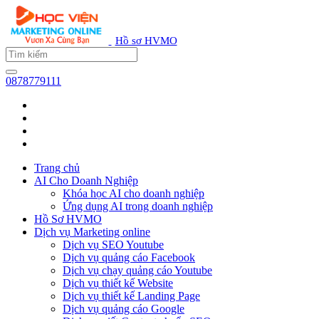
Hồ sơ HVMO
0878779111
Trang chủ
AI Cho Doanh Nghiệp
Khóa học AI cho doanh nghiệp
Ứng dụng AI trong doanh nghiệp
Hồ Sơ HVMO
Dịch vụ Marketing online
Dịch vụ SEO Youtube
Dịch vụ quảng cáo Facebook
Dịch vụ chạy quảng cáo Youtube
Dịch vụ thiết kế Website
Dịch vụ thiết kế Landing Page
Dịch vụ quảng cáo Google