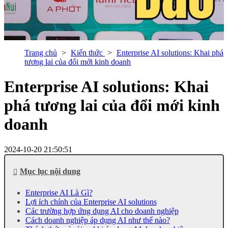
Trang chủ
Kiến thức
Enterprise AI solutions: Khai phá
tương lai của đổi mới kinh doanh
Enterprise AI solutions: Khai
phá tương lai của đổi mới kinh
doanh
2024-10-20 21:50:51
Mục lục nội dung
Enterprise AI Là Gì?
Lợi ích chính của Enterprise AI solutions
Các trường hợp ứng dụng AI cho doanh nghiệp
Cách doanh nghiệp áp dụng AI như thế nào?