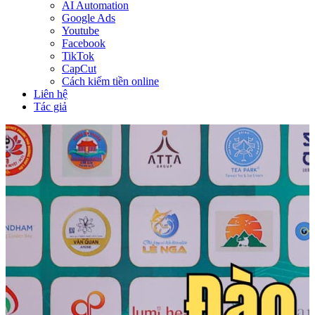
AI Automation
Google Ads
Youtube
Facebook
TikTok
CapCut
Cách kiếm tiền online
Liên hệ
Tác giả