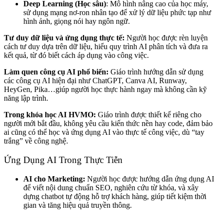
Deep Learning (Học sâu)
: Mô hình nâng cao của học máy,
sử dụng mạng nơ-ron nhân tạo để xử lý dữ liệu phức tạp như
hình ảnh, giọng nói hay ngôn ngữ.
Tư duy dữ liệu và ứng dụng thực tế:
Người học được rèn luyện
cách tư duy dựa trên dữ liệu, hiểu quy trình AI phân tích và đưa ra
kết quả, từ đó biết cách áp dụng vào công việc.
Làm quen công cụ AI phổ biến:
Giáo trình hướng dẫn sử dụng
các công cụ AI hiện đại như ChatGPT, Canva AI, Runway,
HeyGen, Pika…giúp người học thực hành ngay mà không cần kỹ
năng lập trình.
Trong khóa học AI HVMO:
Giáo trình được thiết kế riêng cho
người mới bắt đầu, không yêu cầu kiến thức nền hay code, đảm bảo
ai cũng có thể học và ứng dụng AI vào thực tế công việc, dù “tay
trắng” về công nghệ.
Ứng Dụng AI Trong Thực Tiễn
AI cho Marketing:
Người học được hướng dẫn ứng dụng AI
để viết nội dung chuẩn SEO, nghiên cứu từ khóa, và xây
dựng chatbot tự động hỗ trợ khách hàng, giúp tiết kiệm thời
gian và tăng hiệu quả truyền thông.