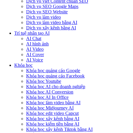
Dịch vụ viết Content chuẩn SEO
Dịch vụ SEO Google Maps
Dịch vụ SEO Website
Dịch vụ làm video
Dịch vụ làm video bằng AI
Dịch vụ xây kênh bằng AI
Trí tuệ nhân tạo AI
AI Chat
AI hình ảnh
AI Video
AI Cover
AI Voice
Khóa học
Khóa học quảng cáo Google
Khóa học quảng cáo Facebook
Khóa học Youtube
Khóa học AI cho doanh nghiệp
Khóa học AI Conversion
Khóa học AI In Office
Khóa học làm video bằng AI
Khóa học Midjourney AI
Khóa học edit video Capcut
Khóa học xây kênh bằng AI
Khóa học kiếm tiền bằng AI
Khóa học xây kênh Tiktok bằng AI