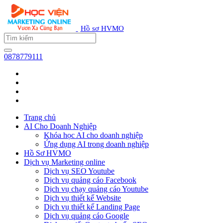
Hồ sơ HVMO
0878779111
Trang chủ
AI Cho Doanh Nghiệp
Khóa học AI cho doanh nghiệp
Ứng dụng AI trong doanh nghiệp
Hồ Sơ HVMO
Dịch vụ Marketing online
Dịch vụ SEO Youtube
Dịch vụ quảng cáo Facebook
Dịch vụ chạy quảng cáo Youtube
Dịch vụ thiết kế Website
Dịch vụ thiết kế Landing Page
Dịch vụ quảng cáo Google