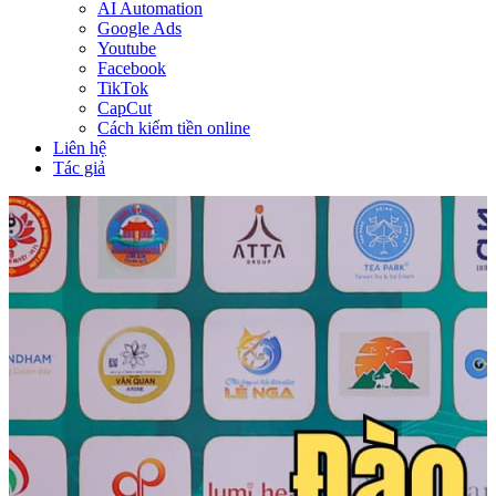
AI Automation
Google Ads
Youtube
Facebook
TikTok
CapCut
Cách kiếm tiền online
Liên hệ
Tác giả