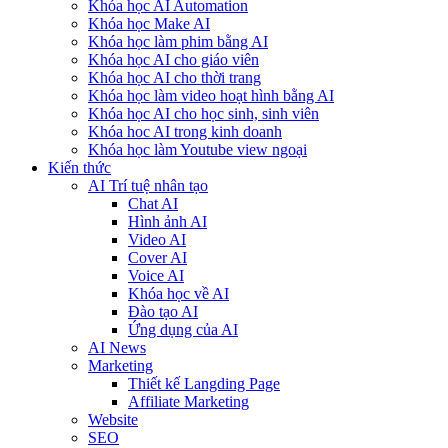
Khóa học AI Automation
Khóa học Make AI
Khóa học làm phim bằng AI
Khóa học AI cho giáo viên
Khóa học AI cho thời trang
Khóa học làm video hoạt hình bằng AI
Khóa học AI cho học sinh, sinh viên
Khóa hoc AI trong kinh doanh
Khóa học làm Youtube view ngoại
Kiến thức
AI Trí tuệ nhân tạo
Chat AI
Hình ảnh AI
Video AI
Cover AI
Voice AI
Khóa học về AI
Đào tạo AI
Ứng dụng của AI
AI News
Marketing
Thiết kế Langding Page
Affiliate Marketing
Website
SEO