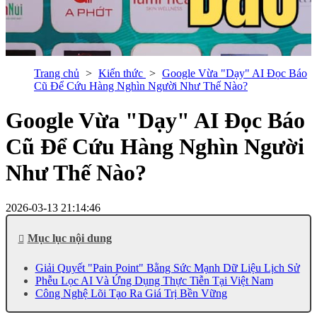
Trang chủ
Kiến thức
Google Vừa "Dạy" AI Đọc Báo
Cũ Để Cứu Hàng Nghìn Người Như Thế Nào?
Google Vừa "Dạy" AI Đọc Báo
Cũ Để Cứu Hàng Nghìn Người
Như Thế Nào?
2026-03-13 21:14:46
Mục lục nội dung
Giải Quyết "Pain Point" Bằng Sức Mạnh Dữ Liệu Lịch Sử
Phễu Lọc AI Và Ứng Dụng Thực Tiễn Tại Việt Nam
Công Nghệ Lõi Tạo Ra Giá Trị Bền Vững