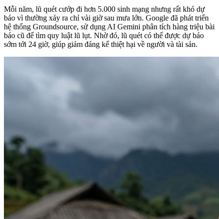
Mỗi năm, lũ quét cướp đi hơn 5.000 sinh mạng nhưng rất khó dự
báo vì thường xảy ra chỉ vài giờ sau mưa lớn. Google đã phát triển
hệ thống Groundsource, sử dụng AI Gemini phân tích hàng triệu bài
báo cũ để tìm quy luật lũ lụt. Nhờ đó, lũ quét có thể được dự báo
sớm tới 24 giờ, giúp giảm đáng kể thiệt hại về người và tài sản.