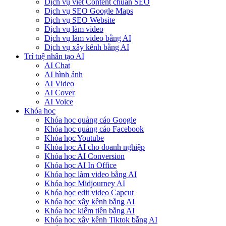
Dịch vụ viết Content chuẩn SEO
Dịch vụ SEO Google Maps
Dịch vụ SEO Website
Dịch vụ làm video
Dịch vụ làm video bằng AI
Dịch vụ xây kênh bằng AI
Trí tuệ nhân tạo AI
AI Chat
AI hình ảnh
AI Video
AI Cover
AI Voice
Khóa học
Khóa học quảng cáo Google
Khóa học quảng cáo Facebook
Khóa học Youtube
Khóa học AI cho doanh nghiệp
Khóa học AI Conversion
Khóa học AI In Office
Khóa học làm video bằng AI
Khóa học Midjourney AI
Khóa học edit video Capcut
Khóa học xây kênh bằng AI
Khóa học kiếm tiền bằng AI
Khóa học xây kênh Tiktok bằng AI