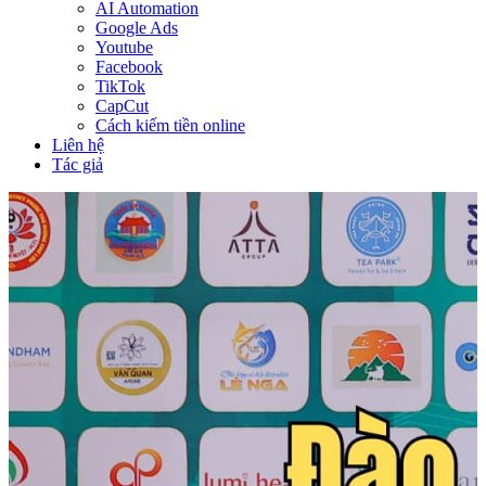
AI Automation
Google Ads
Youtube
Facebook
TikTok
CapCut
Cách kiếm tiền online
Liên hệ
Tác giả