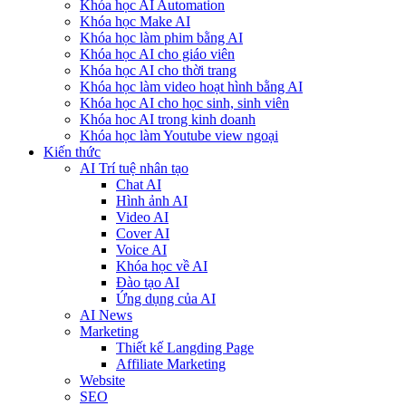
Khóa học AI Automation
Khóa học Make AI
Khóa học làm phim bằng AI
Khóa học AI cho giáo viên
Khóa học AI cho thời trang
Khóa học làm video hoạt hình bằng AI
Khóa học AI cho học sinh, sinh viên
Khóa hoc AI trong kinh doanh
Khóa học làm Youtube view ngoại
Kiến thức
AI Trí tuệ nhân tạo
Chat AI
Hình ảnh AI
Video AI
Cover AI
Voice AI
Khóa học về AI
Đào tạo AI
Ứng dụng của AI
AI News
Marketing
Thiết kế Langding Page
Affiliate Marketing
Website
SEO