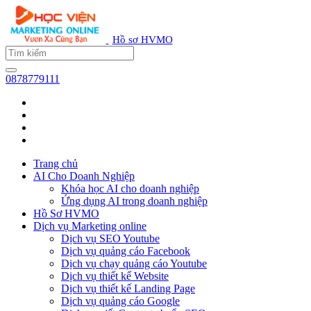
Hồ sơ HVMO
0878779111
Trang chủ
AI Cho Doanh Nghiệp
Khóa học AI cho doanh nghiệp
Ứng dụng AI trong doanh nghiệp
Hồ Sơ HVMO
Dịch vụ Marketing online
Dịch vụ SEO Youtube
Dịch vụ quảng cáo Facebook
Dịch vụ chạy quảng cáo Youtube
Dịch vụ thiết kế Website
Dịch vụ thiết kế Landing Page
Dịch vụ quảng cáo Google