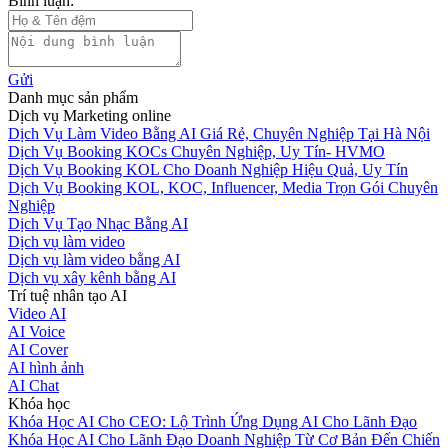
Bình luận:
Gửi
Danh mục sản phẩm
Dịch vụ Marketing online
Dịch Vụ Làm Video Bằng AI Giá Rẻ, Chuyên Nghiệp Tại Hà Nội
Dịch Vụ Booking KOCs Chuyên Nghiệp, Uy Tín- HVMO
Dịch Vụ Booking KOL Cho Doanh Nghiệp Hiệu Quả, Uy Tín
Dịch Vụ Booking KOL, KOC, Influencer, Media Trọn Gói Chuyên
Nghiệp
Dịch Vụ Tạo Nhạc Bằng AI
Dịch vụ làm video
Dịch vụ làm video bằng AI
Dịch vụ xây kênh bằng AI
Trí tuệ nhân tạo AI
Video AI
AI Voice
AI Cover
AI hình ảnh
AI Chat
Khóa học
Khóa Học AI Cho CEO: Lộ Trình Ứng Dụng AI Cho Lãnh Đạo
Khóa Học AI Cho Lãnh Đạo Doanh Nghiệp Từ Cơ Bản Đến Chiến