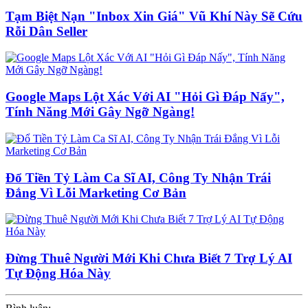
Tạm Biệt Nạn "Inbox Xin Giá" Vũ Khí Này Sẽ Cứu
Rỗi Dân Seller
Google Maps Lột Xác Với AI "Hỏi Gì Đáp Nấy",
Tính Năng Mới Gây Ngỡ Ngàng!
Đổ Tiền Tỷ Làm Ca Sĩ AI, Công Ty Nhận Trái
Đắng Vì Lỗi Marketing Cơ Bản
Đừng Thuê Người Mới Khi Chưa Biết 7 Trợ Lý AI
Tự Động Hóa Này