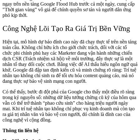
ngay trên nền tảng Google Flood Hub trước cả một ngày, cung cấp
"Thời gian vàng” vô giá để chính quyền sơ tán và người dân ứng
phó kịp thời.
Công Nghệ Lõi Tạo Ra Giá Trị Bền Vững
Hiện tại, mô hình dự báo đỉnh cao này đã chạy thực tế trên nền tảng
toàn cầu. Không chỉ hữu ích cho giới chức trách, đối với các tổ
chức phi chính phủ hay các Marketer đang vận hành những chiến
dịch CSR (Trách nhiệm xã hội) về môi trường, đây thực sự là một
nhân tố thay đổi cuộc chơi. Bằng việc để AI thấu hiểu ngôn ngữ quá
khứ, Google đã đập tan định kiến cũ và minh chứng rõ ràng: Trí tuệ
nhân tạo không chỉ sinh ra để tối ưu hóa content quảng cáo, mà nó
đang thực sự bảo vệ sinh mạng con người.
Có thể thấy, bước đi đột phá của Google cho thấy một điều rõ ràng
trong kỷ nguyên số: những dữ liệu tưởng chừng cũ kỹ của hôm qua
vẫn có thể trở thành “phao cứu sinh” cho hàng triệu người ngày
mai. Khi trí tuệ nhân tạo không chỉ phục vụ kinh doanh mà còn tạo
ra giá trị nhân văn và bảo vệ con người, đó chính là đỉnh cao của
công nghệ vì cộng đồng.
Thông tin liên hệ