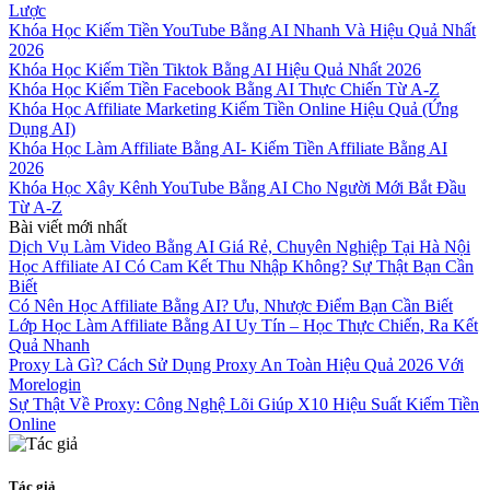
Lược
Khóa Học Kiếm Tiền YouTube Bằng AI Nhanh Và Hiệu Quả Nhất
2026
Khóa Học Kiếm Tiền Tiktok Bằng AI Hiệu Quả Nhất 2026
Khóa Học Kiếm Tiền Facebook Bằng AI Thực Chiến Từ A-Z
Khóa Học Affiliate Marketing Kiếm Tiền Online Hiệu Quả (Ứng
Dụng AI)
Khóa Học Làm Affiliate Bằng AI- Kiếm Tiền Affiliate Bằng AI
2026
Khóa Học Xây Kênh YouTube Bằng AI Cho Người Mới Bắt Đầu
Từ A-Z
Bài viết mới nhất
Dịch Vụ Làm Video Bằng AI Giá Rẻ, Chuyên Nghiệp Tại Hà Nội
Học Affiliate AI Có Cam Kết Thu Nhập Không? Sự Thật Bạn Cần
Biết
Có Nên Học Affiliate Bằng AI? Ưu, Nhược Điểm Bạn Cần Biết
Lớp Học Làm Affiliate Bằng AI Uy Tín – Học Thực Chiến, Ra Kết
Quả Nhanh
Proxy Là Gì? Cách Sử Dụng Proxy An Toàn Hiệu Quả 2026 Với
Morelogin
Sự Thật Về Proxy: Công Nghệ Lõi Giúp X10 Hiệu Suất Kiếm Tiền
Online
Tác giả