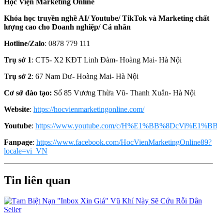
Học Viện Marketing Online
Khóa học truyền nghề AI/ Youtube/ TikTok và Marketing chất
lượng cao cho Doanh nghiệp/ Cá nhân
Hotline/Zalo
: 0878 779 111
Trụ sở 1
: CT5- X2 KĐT Linh Đàm- Hoàng Mai- Hà Nội
Trụ sở 2
: 67 Nam Dư- Hoàng Mai- Hà Nội
Cơ sở đào tạo:
Số 85 Vương Thừa Vũ- Thanh Xuân- Hà Nội
Website
:
https://hocvienmarketingonline.com/
Youtube
:
https://www.youtube.com/c/H%E1%BB%8DcVi%E1%BB
Fanpage
:
https://www.facebook.com/HocVienMarketingOnline89?
locale=vi_VN
Tin liên quan