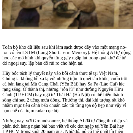
Toàn bộ kho dữ liệu sau khi làm sạch được đẩy vào một mạng nơ-
ron có tên LSTM (Long Short-Term Memory). Hệ thống AI tự động
học các mô hình khí quyển từng gây ngập lụt trong quá khứ để từ
đó ngoại suy, lập bản đồ rủi ro cho hiện tại.
Hãy bóc tách lý thuyết này vào bối cảnh thực tế tại Việt Nam.
Chúng ta không hề xa lạ với những trận lũ quét tàn khốc, cuốn trôi
cả bản làng tại Mù Cang Chải (Yên Bái) hay Sa Pa (Lào Cai) lúc
rạng sáng. Ở thành thị, những "rốn lũ" như đường Nguyễn Hữu
Cảnh (TP.HCM) hay ngã tư Thái Hà (Hà Nội) có thể biến thành
sông chỉ sau 2 tiếng mưa dông. Thường thì, đài khí tượng rất khó
nhắm mục tiêu cảnh báo chuẩn xác tới từng tọa độ hẹp như vậy vì
hạn chế của trạm radar cục bộ.
Nhưng nay, với Groundsource, hệ thống AI đã tự động thu thập và
phân tích hàng ngàn bài báo viết về các đợt ngập tại Yên Bái hay
TP.HCM trong suốt 20 năm qua. Nhờ đó, nó có thể phát tín hiệu