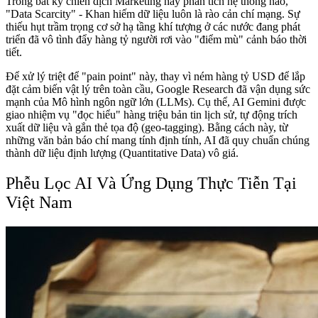
Trong bất kỳ chiến dịch Marketing hay phân tích hệ thống nào,
"Data Scarcity" - Khan hiếm dữ liệu luôn là rào cản chí mạng. Sự
thiếu hụt trầm trọng cơ sở hạ tầng khí tượng ở các nước đang phát
triển đã vô tình đẩy hàng tỷ người rơi vào "điểm mù" cảnh báo thời
tiết.
Để xử lý triệt để "pain point" này, thay vì ném hàng tỷ USD để lắp
đặt cảm biến vật lý trên toàn cầu, Google Research đã vận dụng sức
mạnh của Mô hình ngôn ngữ lớn (LLMs). Cụ thể, AI Gemini được
giao nhiệm vụ "đọc hiểu" hàng triệu bản tin lịch sử, tự động trích
xuất dữ liệu và gắn thẻ tọa độ (geo-tagging). Bằng cách này, từ
những văn bản báo chí mang tính định tính, AI đã quy chuẩn chúng
thành dữ liệu định lượng (Quantitative Data) vô giá.
Phễu Lọc AI Và Ứng Dụng Thực Tiễn Tại
Việt Nam