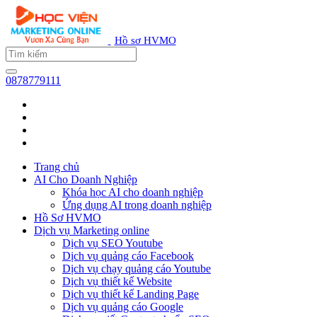
Hồ sơ HVMO
0878779111
Trang chủ
AI Cho Doanh Nghiệp
Khóa học AI cho doanh nghiệp
Ứng dụng AI trong doanh nghiệp
Hồ Sơ HVMO
Dịch vụ Marketing online
Dịch vụ SEO Youtube
Dịch vụ quảng cáo Facebook
Dịch vụ chạy quảng cáo Youtube
Dịch vụ thiết kế Website
Dịch vụ thiết kế Landing Page
Dịch vụ quảng cáo Google