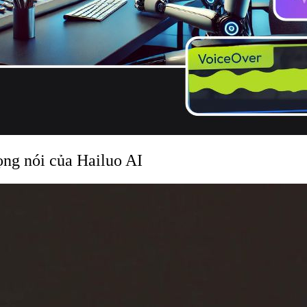
ọng nói của Hailuo AI