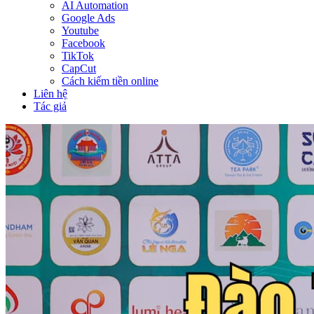
AI Automation
Google Ads
Youtube
Facebook
TikTok
CapCut
Cách kiếm tiền online
Liên hệ
Tác giả