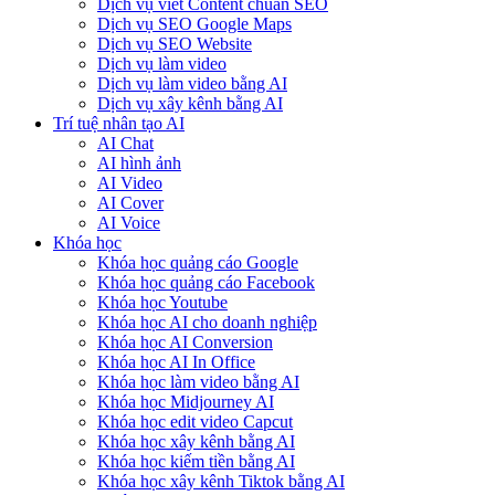
Dịch vụ viết Content chuẩn SEO
Dịch vụ SEO Google Maps
Dịch vụ SEO Website
Dịch vụ làm video
Dịch vụ làm video bằng AI
Dịch vụ xây kênh bằng AI
Trí tuệ nhân tạo AI
AI Chat
AI hình ảnh
AI Video
AI Cover
AI Voice
Khóa học
Khóa học quảng cáo Google
Khóa học quảng cáo Facebook
Khóa học Youtube
Khóa học AI cho doanh nghiệp
Khóa học AI Conversion
Khóa học AI In Office
Khóa học làm video bằng AI
Khóa học Midjourney AI
Khóa học edit video Capcut
Khóa học xây kênh bằng AI
Khóa học kiếm tiền bằng AI
Khóa học xây kênh Tiktok bằng AI