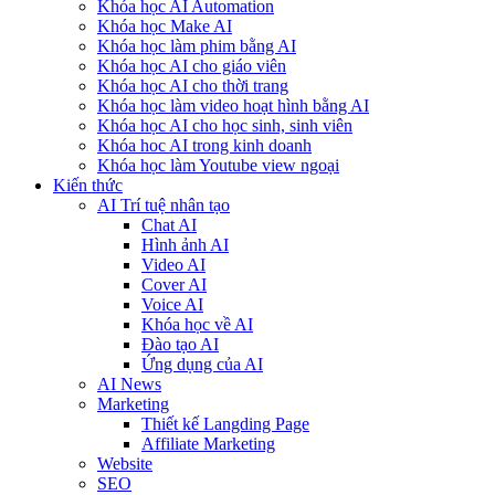
Khóa học AI Automation
Khóa học Make AI
Khóa học làm phim bằng AI
Khóa học AI cho giáo viên
Khóa học AI cho thời trang
Khóa học làm video hoạt hình bằng AI
Khóa học AI cho học sinh, sinh viên
Khóa hoc AI trong kinh doanh
Khóa học làm Youtube view ngoại
Kiến thức
AI Trí tuệ nhân tạo
Chat AI
Hình ảnh AI
Video AI
Cover AI
Voice AI
Khóa học về AI
Đào tạo AI
Ứng dụng của AI
AI News
Marketing
Thiết kế Langding Page
Affiliate Marketing
Website
SEO