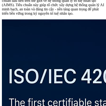
chuẩn đầu tiên trên thế giới về hệ thống quản lý trí tuệ nhân tạo
(AIMS). Tiêu chuẩn này giúp tổ chức xây dựng hệ thống quản lý AI
minh bạch, an toàn và đáng tin cậy - nền tảng quan trọng để phát
triển bền vững trong kỷ nguyên trí tuệ nhân tạo.