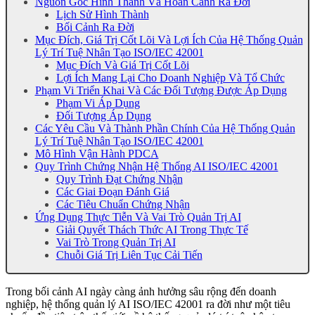
Nguồn Gốc Hình Thành Và Hoàn Cảnh Ra Đời
Lịch Sử Hình Thành
Bối Cảnh Ra Đời
Mục Đích, Giá Trị Cốt Lõi Và Lợi Ích Của Hệ Thống Quản
Lý Trí Tuệ Nhân Tạo ISO/IEC 42001
Mục Đích Và Giá Trị Cốt Lõi
Lợi Ích Mang Lại Cho Doanh Nghiệp Và Tổ Chức
Phạm Vi Triển Khai Và Các Đối Tượng Được Áp Dụng
Phạm Vi Áp Dụng
Đối Tượng Áp Dụng
Các Yêu Cầu Và Thành Phần Chính Của Hệ Thống Quản
Lý Trí Tuệ Nhân Tạo ISO/IEC 42001
Mô Hình Vận Hành PDCA
Quy Trình Chứng Nhận Hệ Thống AI ISO/IEC 42001
Quy Trình Đạt Chứng Nhận
Các Giai Đoạn Đánh Giá
Các Tiêu Chuẩn Chứng Nhận
Ứng Dụng Thực Tiễn Và Vai Trò Quản Trị AI
Giải Quyết Thách Thức AI Trong Thực Tế
Vai Trò Trong Quản Trị AI
Chuỗi Giá Trị Liên Tục Cải Tiến
Trong bối cảnh AI ngày càng ảnh hưởng sâu rộng đến doanh
nghiệp, hệ thống quản lý AI ISO/IEC 42001 ra đời như một tiêu