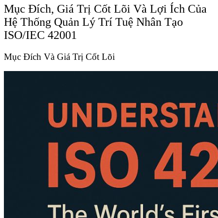
Mục Đích, Giá Trị Cốt Lõi Và Lợi Ích Của
Hệ Thống Quản Lý Trí Tuệ Nhân Tạo
ISO/IEC 42001
Mục Đích Và Giá Trị Cốt Lõi