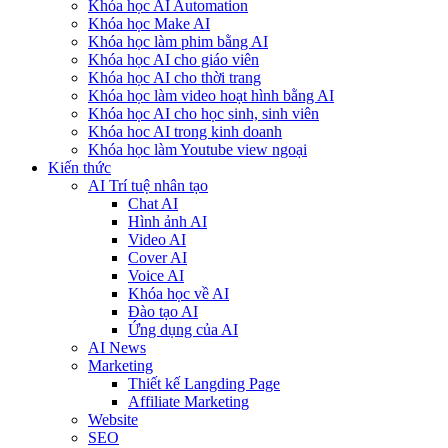
Khóa học AI Automation
Khóa học Make AI
Khóa học làm phim bằng AI
Khóa học AI cho giáo viên
Khóa học AI cho thời trang
Khóa học làm video hoạt hình bằng AI
Khóa học AI cho học sinh, sinh viên
Khóa hoc AI trong kinh doanh
Khóa học làm Youtube view ngoại
Kiến thức
AI Trí tuệ nhân tạo
Chat AI
Hình ảnh AI
Video AI
Cover AI
Voice AI
Khóa học về AI
Đào tạo AI
Ứng dụng của AI
AI News
Marketing
Thiết kế Langding Page
Affiliate Marketing
Website
SEO