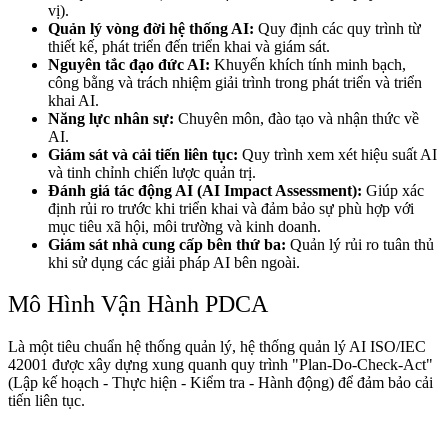
vị).
Quản lý vòng đời hệ thống AI:
Quy định các quy trình từ
thiết kế, phát triển đến triển khai và giám sát.
Nguyên tắc đạo đức AI:
Khuyến khích tính minh bạch,
công bằng và trách nhiệm giải trình trong phát triển và triển
khai AI.
Năng lực nhân sự:
Chuyên môn, đào tạo và nhận thức về
AI.
Giám sát và cải tiến liên tục:
Quy trình xem xét hiệu suất AI
và tinh chỉnh chiến lược quản trị.
Đánh giá tác động AI (AI Impact Assessment):
Giúp xác
định rủi ro trước khi triển khai và đảm bảo sự phù hợp với
mục tiêu xã hội, môi trường và kinh doanh.
Giám sát nhà cung cấp bên thứ ba:
Quản lý rủi ro tuân thủ
khi sử dụng các giải pháp AI bên ngoài.
Mô Hình Vận Hành PDCA
Là một tiêu chuẩn hệ thống quản lý, hệ thống quản lý AI ISO/IEC
42001 được xây dựng xung quanh quy trình "Plan-Do-Check-Act"
(Lập kế hoạch - Thực hiện - Kiểm tra - Hành động) để đảm bảo cải
tiến liên tục.