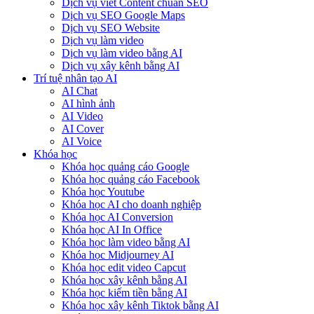
Dịch vụ viết Content chuẩn SEO
Dịch vụ SEO Google Maps
Dịch vụ SEO Website
Dịch vụ làm video
Dịch vụ làm video bằng AI
Dịch vụ xây kênh bằng AI
Trí tuệ nhân tạo AI
AI Chat
AI hình ảnh
AI Video
AI Cover
AI Voice
Khóa học
Khóa học quảng cáo Google
Khóa học quảng cáo Facebook
Khóa học Youtube
Khóa học AI cho doanh nghiệp
Khóa học AI Conversion
Khóa học AI In Office
Khóa học làm video bằng AI
Khóa học Midjourney AI
Khóa học edit video Capcut
Khóa học xây kênh bằng AI
Khóa học kiếm tiền bằng AI
Khóa học xây kênh Tiktok bằng AI