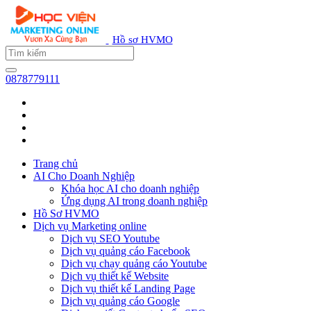
Hồ sơ HVMO
0878779111
Trang chủ
AI Cho Doanh Nghiệp
Khóa học AI cho doanh nghiệp
Ứng dụng AI trong doanh nghiệp
Hồ Sơ HVMO
Dịch vụ Marketing online
Dịch vụ SEO Youtube
Dịch vụ quảng cáo Facebook
Dịch vụ chạy quảng cáo Youtube
Dịch vụ thiết kế Website
Dịch vụ thiết kế Landing Page
Dịch vụ quảng cáo Google