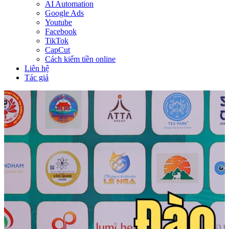
AI Automation
Google Ads
Youtube
Facebook
TikTok
CapCut
Cách kiếm tiền online
Liên hệ
Tác giả