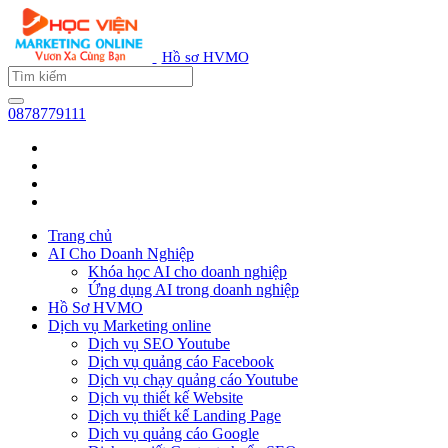
Hồ sơ HVMO
0878779111
Trang chủ
AI Cho Doanh Nghiệp
Khóa học AI cho doanh nghiệp
Ứng dụng AI trong doanh nghiệp
Hồ Sơ HVMO
Dịch vụ Marketing online
Dịch vụ SEO Youtube
Dịch vụ quảng cáo Facebook
Dịch vụ chạy quảng cáo Youtube
Dịch vụ thiết kế Website
Dịch vụ thiết kế Landing Page
Dịch vụ quảng cáo Google