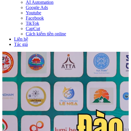
AI Automation
Google Ads
Youtube
Facebook
TikTok
CapCut
Cách kiếm tiền online
Liên hệ
Tác giả