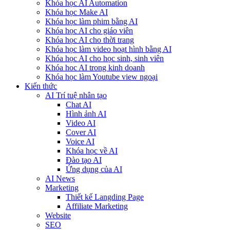
Khóa học AI Automation
Khóa học Make AI
Khóa học làm phim bằng AI
Khóa học AI cho giáo viên
Khóa học AI cho thời trang
Khóa học làm video hoạt hình bằng AI
Khóa học AI cho học sinh, sinh viên
Khóa hoc AI trong kinh doanh
Khóa học làm Youtube view ngoại
Kiến thức
AI Trí tuệ nhân tạo
Chat AI
Hình ảnh AI
Video AI
Cover AI
Voice AI
Khóa học về AI
Đào tạo AI
Ứng dụng của AI
AI News
Marketing
Thiết kế Langding Page
Affiliate Marketing
Website
SEO