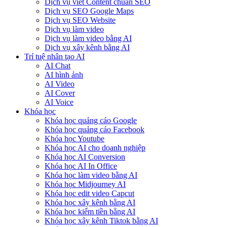
Dịch vụ viết Content chuẩn SEO
Dịch vụ SEO Google Maps
Dịch vụ SEO Website
Dịch vụ làm video
Dịch vụ làm video bằng AI
Dịch vụ xây kênh bằng AI
Trí tuệ nhân tạo AI
AI Chat
AI hình ảnh
AI Video
AI Cover
AI Voice
Khóa học
Khóa học quảng cáo Google
Khóa học quảng cáo Facebook
Khóa học Youtube
Khóa học AI cho doanh nghiệp
Khóa học AI Conversion
Khóa học AI In Office
Khóa học làm video bằng AI
Khóa học Midjourney AI
Khóa học edit video Capcut
Khóa học xây kênh bằng AI
Khóa học kiếm tiền bằng AI
Khóa học xây kênh Tiktok bằng AI