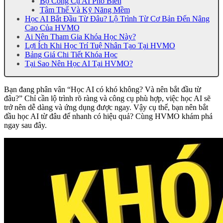
Bộ Công Cụ AI Phổ Biến
Tâm Thế Và Kỹ Năng Mềm
Học AI Bắt Đầu Từ Đâu? Lộ Trình Từ Cơ Bản Đến Nâng
Cao Của HVMO
Ai Nên Tham Gia Khóa Học Này?
Lợi Ích Khi Học Trí Tuệ Nhân Tạo Tại HVMO
Bảng Giá Chi Tiết Khóa Học
Tại Sao Nên Học AI Tại HVMO?
Bạn đang phân vân “Học AI có khó không? Và nên bắt đầu từ
đâu?” Chỉ cần lộ trình rõ ràng và công cụ phù hợp, việc học AI sẽ
trở nên dễ dàng và ứng dụng được ngay. Vậy cụ thể, bạn nên bắt
đầu học AI từ đâu để nhanh có hiệu quả? Cùng HVMO khám phá
ngay sau đây.