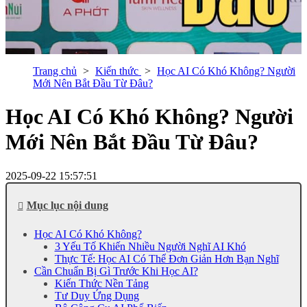
Trang chủ
Kiến thức
Học AI Có Khó Không? Người
Mới Nên Bắt Đầu Từ Đâu?
Học AI Có Khó Không? Người
Mới Nên Bắt Đầu Từ Đâu?
2025-09-22 15:57:51
Mục lục nội dung
Học AI Có Khó Không?
3 Yếu Tố Khiến Nhiều Người Nghĩ AI Khó
Thực Tế: Học AI Có Thể Đơn Giản Hơn Bạn Nghĩ
Cần Chuẩn Bị Gì Trước Khi Học AI?
Kiến Thức Nền Tảng
Tư Duy Ứng Dụng