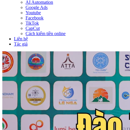
AI Automation
Google Ads
Youtube
Facebook
TikTok
CapCut
Cách kiếm tiền online
Liên hệ
Tác giả