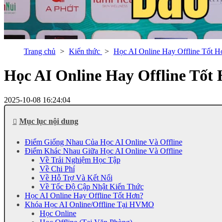
Trang chủ
Kiến thức
Học AI Online Hay Offline Tốt 
Học AI Online Hay Offline Tố
2025-10-08 16:24:04
Mục lục nội dung
Điểm Giống Nhau Của Học AI Online Và Offline
Điểm Khác Nhau Giữa Học AI Online Và Offline
Về Trải Nghiệm Học Tập
Về Chi Phí
Về Hỗ Trợ Và Kết Nối
Về Tốc Độ Cập Nhật Kiến Thức
Học AI Online Hay Offline Tốt Hơn?
Khóa Học AI Online/Offline Tại HVMO
Học Online