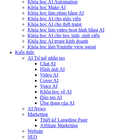
Khóa học AI Automation
Khóa học Make AI
Khóa học làm phim bằng AI
Khóa học AI cho giáo viên
Khóa học AI cho thời trang
Khóa học làm video hoạt hình bằng AI
Khóa học AI cho học sinh, sinh viên
Khóa hoc AI trong kinh doanh
Khóa học làm Youtube view ngoại
Kiến thức
AI Trí tuệ nhân tạo
Chat AI
Hình ảnh AI
Video AI
Cover AI
Voice AI
Khóa học về AI
Đào tạo AI
Ứng dụng của AI
AI News
Marketing
Thiết kế Langding Page
Affiliate Marketing
Website
SEO