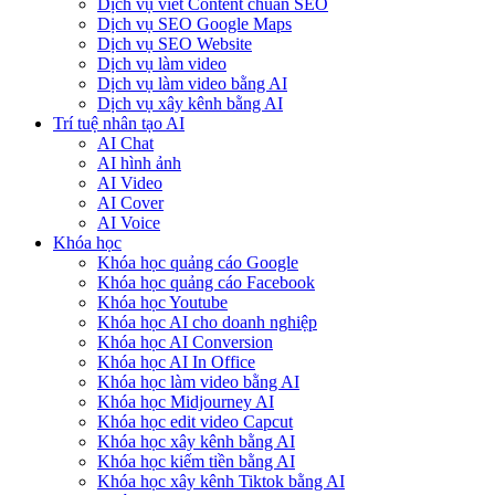
Dịch vụ viết Content chuẩn SEO
Dịch vụ SEO Google Maps
Dịch vụ SEO Website
Dịch vụ làm video
Dịch vụ làm video bằng AI
Dịch vụ xây kênh bằng AI
Trí tuệ nhân tạo AI
AI Chat
AI hình ảnh
AI Video
AI Cover
AI Voice
Khóa học
Khóa học quảng cáo Google
Khóa học quảng cáo Facebook
Khóa học Youtube
Khóa học AI cho doanh nghiệp
Khóa học AI Conversion
Khóa học AI In Office
Khóa học làm video bằng AI
Khóa học Midjourney AI
Khóa học edit video Capcut
Khóa học xây kênh bằng AI
Khóa học kiếm tiền bằng AI
Khóa học xây kênh Tiktok bằng AI