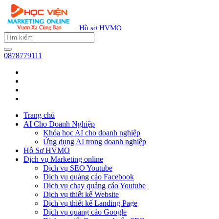
Hồ sơ HVMO
0878779111
Trang chủ
AI Cho Doanh Nghiệp
Khóa học AI cho doanh nghiệp
Ứng dụng AI trong doanh nghiệp
Hồ Sơ HVMO
Dịch vụ Marketing online
Dịch vụ SEO Youtube
Dịch vụ quảng cáo Facebook
Dịch vụ chạy quảng cáo Youtube
Dịch vụ thiết kế Website
Dịch vụ thiết kế Landing Page
Dịch vụ quảng cáo Google