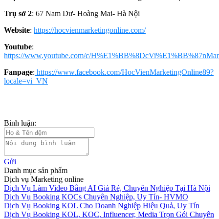
Trụ sở 2
: 67 Nam Dư- Hoàng Mai- Hà Nội
Website
:
https://hocvienmarketingonline.com/
Youtube
:
https://www.youtube.com/c/H%E1%BB%8DcVi%E1%BB%87nMark
Fanpage
:
https://www.facebook.com/HocVienMarketingOnline89?
locale=vi_VN
Bình luận:
Gửi
Danh mục sản phẩm
Dịch vụ Marketing online
Dịch Vụ Làm Video Bằng AI Giá Rẻ, Chuyên Nghiệp Tại Hà Nội
Dịch Vụ Booking KOCs Chuyên Nghiệp, Uy Tín- HVMO
Dịch Vụ Booking KOL Cho Doanh Nghiệp Hiệu Quả, Uy Tín
Dịch Vụ Booking KOL, KOC, Influencer, Media Trọn Gói Chuyên