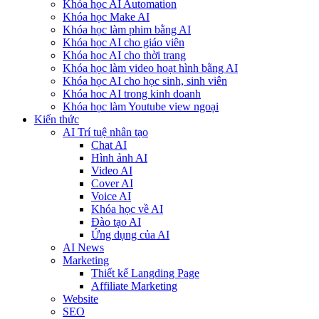
Khóa học AI Automation
Khóa học Make AI
Khóa học làm phim bằng AI
Khóa học AI cho giáo viên
Khóa học AI cho thời trang
Khóa học làm video hoạt hình bằng AI
Khóa học AI cho học sinh, sinh viên
Khóa hoc AI trong kinh doanh
Khóa học làm Youtube view ngoại
Kiến thức
AI Trí tuệ nhân tạo
Chat AI
Hình ảnh AI
Video AI
Cover AI
Voice AI
Khóa học về AI
Đào tạo AI
Ứng dụng của AI
AI News
Marketing
Thiết kế Langding Page
Affiliate Marketing
Website
SEO