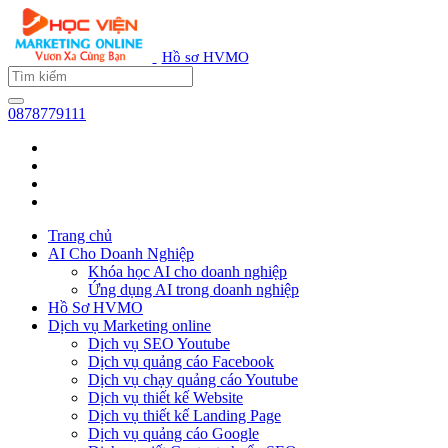
Hồ sơ HVMO
0878779111
Trang chủ
AI Cho Doanh Nghiệp
Khóa học AI cho doanh nghiệp
Ứng dụng AI trong doanh nghiệp
Hồ Sơ HVMO
Dịch vụ Marketing online
Dịch vụ SEO Youtube
Dịch vụ quảng cáo Facebook
Dịch vụ chạy quảng cáo Youtube
Dịch vụ thiết kế Website
Dịch vụ thiết kế Landing Page
Dịch vụ quảng cáo Google