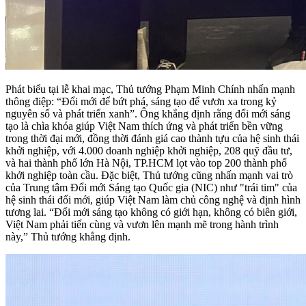
Phát biểu tại lễ khai mạc, Thủ tướng Phạm Minh Chính nhấn mạnh
thông điệp: “Đổi mới để bứt phá, sáng tạo để vươn xa trong kỷ
nguyên số và phát triển xanh”. Ông khẳng định rằng đổi mới sáng
tạo là chìa khóa giúp Việt Nam thích ứng và phát triển bền vững
trong thời đại mới, đồng thời đánh giá cao thành tựu của hệ sinh thái
khởi nghiệp, với 4.000 doanh nghiệp khởi nghiệp, 208 quỹ đầu tư,
và hai thành phố lớn Hà Nội, TP.HCM lọt vào top 200 thành phố
khởi nghiệp toàn cầu. Đặc biệt, Thủ tướng cũng nhấn mạnh vai trò
của Trung tâm Đổi mới Sáng tạo Quốc gia (NIC) như "trái tim" của
hệ sinh thái đổi mới, giúp Việt Nam làm chủ công nghệ và định hình
tương lai. “Đổi mới sáng tạo không có giới hạn, không có biên giới,
Việt Nam phải tiến cùng và vươn lên mạnh mẽ trong hành trình
này,” Thủ tướng khẳng định.