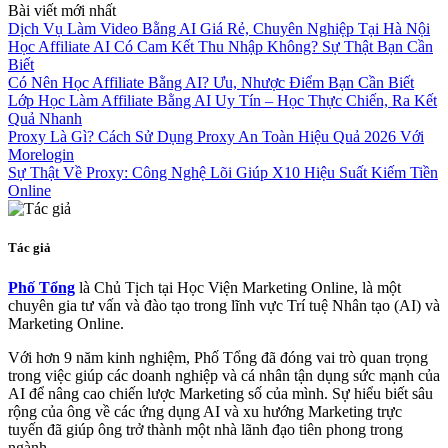
Bài viết mới nhất
Dịch Vụ Làm Video Bằng AI Giá Rẻ, Chuyên Nghiệp Tại Hà Nội
Học Affiliate AI Có Cam Kết Thu Nhập Không? Sự Thật Bạn Cần
Biết
Có Nên Học Affiliate Bằng AI? Ưu, Nhược Điểm Bạn Cần Biết
Lớp Học Làm Affiliate Bằng AI Uy Tín – Học Thực Chiến, Ra Kết
Quả Nhanh
Proxy Là Gì? Cách Sử Dụng Proxy An Toàn Hiệu Quả 2026 Với
Morelogin
Sự Thật Về Proxy: Công Nghệ Lõi Giúp X10 Hiệu Suất Kiếm Tiền
Online
Tác giả
Phố Tổng
là Chủ Tịch tại Học Viện Marketing Online, là một
chuyên gia tư vấn và đào tạo trong lĩnh vực Trí tuệ Nhân tạo (AI) và
Marketing Online.
Với hơn 9 năm kinh nghiệm, Phố Tổng đã đóng vai trò quan trọng
trong việc giúp các doanh nghiệp và cá nhân tận dụng sức mạnh của
AI để nâng cao chiến lược Marketing số của mình. Sự hiểu biết sâu
rộng của ông về các ứng dụng AI và xu hướng Marketing trực
tuyến đã giúp ông trở thành một nhà lãnh đạo tiên phong trong
ngành.