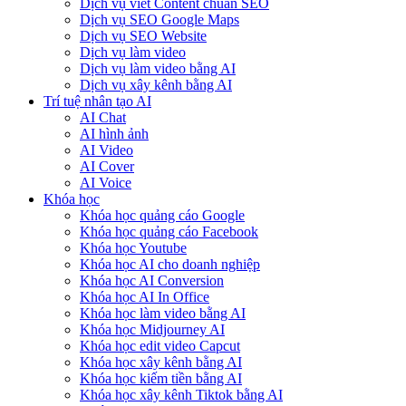
Dịch vụ viết Content chuẩn SEO
Dịch vụ SEO Google Maps
Dịch vụ SEO Website
Dịch vụ làm video
Dịch vụ làm video bằng AI
Dịch vụ xây kênh bằng AI
Trí tuệ nhân tạo AI
AI Chat
AI hình ảnh
AI Video
AI Cover
AI Voice
Khóa học
Khóa học quảng cáo Google
Khóa học quảng cáo Facebook
Khóa học Youtube
Khóa học AI cho doanh nghiệp
Khóa học AI Conversion
Khóa học AI In Office
Khóa học làm video bằng AI
Khóa học Midjourney AI
Khóa học edit video Capcut
Khóa học xây kênh bằng AI
Khóa học kiếm tiền bằng AI
Khóa học xây kênh Tiktok bằng AI