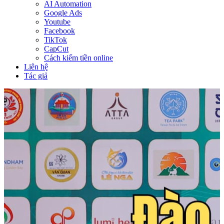
AI Automation
Google Ads
Youtube
Facebook
TikTok
CapCut
Cách kiếm tiền online
Liên hệ
Tác giả