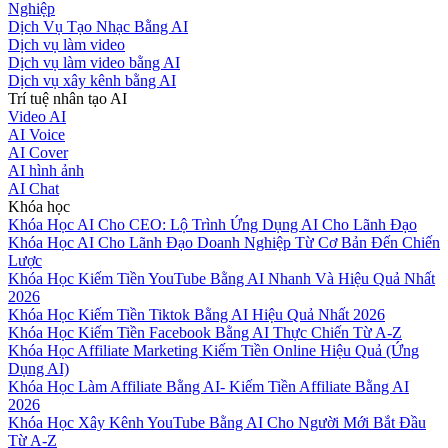
Nghiệp
Dịch Vụ Tạo Nhạc Bằng AI
Dịch vụ làm video
Dịch vụ làm video bằng AI
Dịch vụ xây kênh bằng AI
Trí tuệ nhân tạo AI
Video AI
AI Voice
AI Cover
AI hình ảnh
AI Chat
Khóa học
Khóa Học AI Cho CEO: Lộ Trình Ứng Dụng AI Cho Lãnh Đạo
Khóa Học AI Cho Lãnh Đạo Doanh Nghiệp Từ Cơ Bản Đến Chiến
Lược
Khóa Học Kiếm Tiền YouTube Bằng AI Nhanh Và Hiệu Quả Nhất
2026
Khóa Học Kiếm Tiền Tiktok Bằng AI Hiệu Quả Nhất 2026
Khóa Học Kiếm Tiền Facebook Bằng AI Thực Chiến Từ A-Z
Khóa Học Affiliate Marketing Kiếm Tiền Online Hiệu Quả (Ứng
Dụng AI)
Khóa Học Làm Affiliate Bằng AI- Kiếm Tiền Affiliate Bằng AI
2026
Khóa Học Xây Kênh YouTube Bằng AI Cho Người Mới Bắt Đầu
Từ A-Z