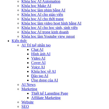
Khóa học AI Automation
Khóa học Make AI
Khóa học làm phim bằng AI
Khóa học AI cho giáo viên
Khóa học AI cho thời trang
Khóa học làm video hoạt hình bằng AI
Khóa học AI cho học sinh, sinh viên
Khóa hoc AI trong kinh doanh
Khóa học làm Youtube view ngoại
Kiến thức
AI Trí tuệ nhân tạo
Chat AI
Hình ảnh AI
Video AI
Cover AI
Voice AI
Khóa học về AI
Đào tạo AI
Ứng dụng của AI
AI News
Marketing
Thiết kế Langding Page
Affiliate Marketing
Website
SEO