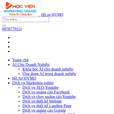
Hồ sơ HVMO
0878779111
Trang chủ
AI Cho Doanh Nghiệp
Khóa học AI cho doanh nghiệp
Ứng dụng AI trong doanh nghiệp
Hồ Sơ HVMO
Dịch vụ Marketing online
Dịch vụ SEO Youtube
Dịch vụ quảng cáo Facebook
Dịch vụ chạy quảng cáo Youtube
Dịch vụ thiết kế Website
Dịch vụ thiết kế Landing Page
Dịch vụ quảng cáo Google