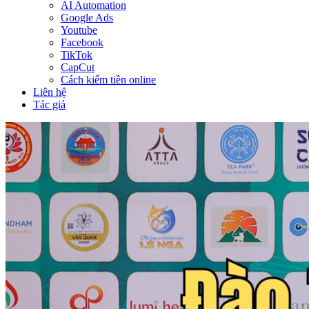
AI Automation
Google Ads
Youtube
Facebook
TikTok
CapCut
Cách kiếm tiền online
Liên hệ
Tác giả