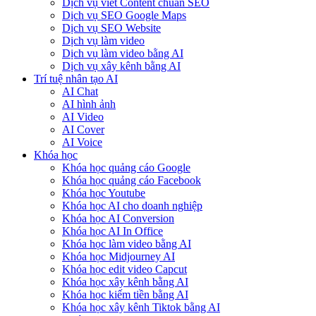
Dịch vụ viết Content chuẩn SEO
Dịch vụ SEO Google Maps
Dịch vụ SEO Website
Dịch vụ làm video
Dịch vụ làm video bằng AI
Dịch vụ xây kênh bằng AI
Trí tuệ nhân tạo AI
AI Chat
AI hình ảnh
AI Video
AI Cover
AI Voice
Khóa học
Khóa học quảng cáo Google
Khóa học quảng cáo Facebook
Khóa học Youtube
Khóa học AI cho doanh nghiệp
Khóa học AI Conversion
Khóa học AI In Office
Khóa học làm video bằng AI
Khóa học Midjourney AI
Khóa học edit video Capcut
Khóa học xây kênh bằng AI
Khóa học kiếm tiền bằng AI
Khóa học xây kênh Tiktok bằng AI