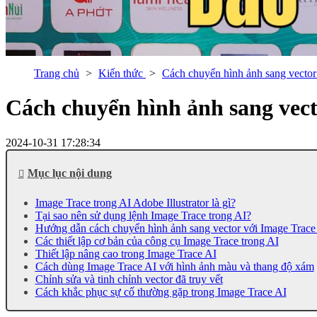
Trang chủ
Kiến thức
Cách chuyển hình ảnh sang vector
Cách chuyển hình ảnh sang vect
2024-10-31 17:28:34
Mục lục nội dung
Image Trace trong AI Adobe Illustrator là gì?
Tại sao nên sử dụng lệnh Image Trace trong AI?
Hướng dẫn cách chuyển hình ảnh sang vector với Image Trace
Các thiết lập cơ bản của công cụ Image Trace trong AI
Thiết lập nâng cao trong Image Trace AI
Cách dùng Image Trace AI với hình ảnh màu và thang độ xám
Chỉnh sửa và tinh chỉnh vector đã truy vết
Cách khắc phục sự cố thường gặp trong Image Trace AI