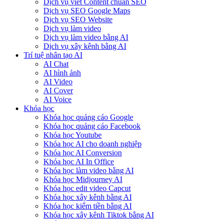
Dịch vụ viết Content chuẩn SEO
Dịch vụ SEO Google Maps
Dịch vụ SEO Website
Dịch vụ làm video
Dịch vụ làm video bằng AI
Dịch vụ xây kênh bằng AI
Trí tuệ nhân tạo AI
AI Chat
AI hình ảnh
AI Video
AI Cover
AI Voice
Khóa học
Khóa học quảng cáo Google
Khóa học quảng cáo Facebook
Khóa học Youtube
Khóa học AI cho doanh nghiệp
Khóa học AI Conversion
Khóa học AI In Office
Khóa học làm video bằng AI
Khóa học Midjourney AI
Khóa học edit video Capcut
Khóa học xây kênh bằng AI
Khóa học kiếm tiền bằng AI
Khóa học xây kênh Tiktok bằng AI