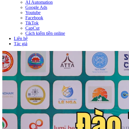
AI Automation
Google Ads
Youtube
Facebook
TikTok
CapCut
Cách kiếm tiền online
Liên hệ
Tác giả