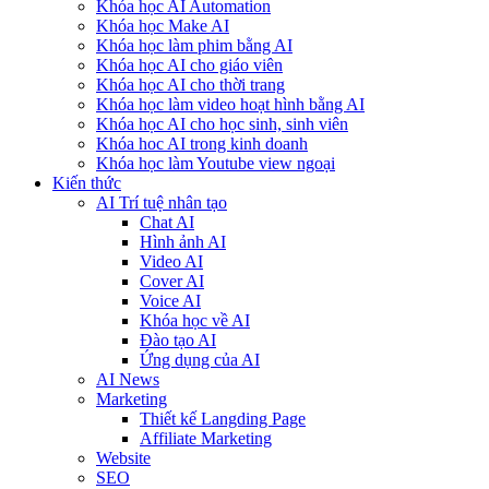
Khóa học AI Automation
Khóa học Make AI
Khóa học làm phim bằng AI
Khóa học AI cho giáo viên
Khóa học AI cho thời trang
Khóa học làm video hoạt hình bằng AI
Khóa học AI cho học sinh, sinh viên
Khóa hoc AI trong kinh doanh
Khóa học làm Youtube view ngoại
Kiến thức
AI Trí tuệ nhân tạo
Chat AI
Hình ảnh AI
Video AI
Cover AI
Voice AI
Khóa học về AI
Đào tạo AI
Ứng dụng của AI
AI News
Marketing
Thiết kế Langding Page
Affiliate Marketing
Website
SEO