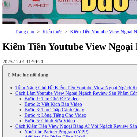
Trang chủ
Kiến thức
Kiếm Tiền Youtube View Ngoại 
Kiếm Tiền Youtube View Ngoại
2025-12-01 11:59:20
Mục lục nội dung
Tiềm Năng Chủ Đề Kiếm Tiền Youtube View Ngoại Ngách R
Cách Làm Youtube View Ngoại Ngách Review Sản Phẩm Cô
Bước 1: Tìm Chủ Đề Video
Bước 2: Viết Kịch Bản Video
Bước 3: Thu Thập Cảnh Quay
Bước 4: Lồng Tiếng Cho Video
Bước 5: Chỉnh Sửa Video
Cách Kiếm Tiền View Ngoại Bằng AI Với Ngách Review Sả
YouTube Partner Program (YPP)