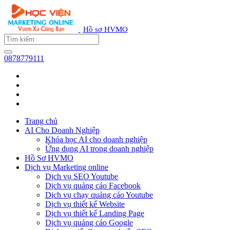
Hồ sơ HVMO
0878779111
Trang chủ
AI Cho Doanh Nghiệp
Khóa học AI cho doanh nghiệp
Ứng dụng AI trong doanh nghiệp
Hồ Sơ HVMO
Dịch vụ Marketing online
Dịch vụ SEO Youtube
Dịch vụ quảng cáo Facebook
Dịch vụ chạy quảng cáo Youtube
Dịch vụ thiết kế Website
Dịch vụ thiết kế Landing Page
Dịch vụ quảng cáo Google