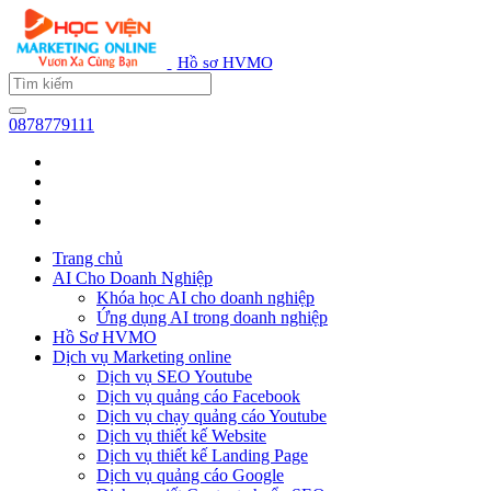
Hồ sơ HVMO
0878779111
Trang chủ
AI Cho Doanh Nghiệp
Khóa học AI cho doanh nghiệp
Ứng dụng AI trong doanh nghiệp
Hồ Sơ HVMO
Dịch vụ Marketing online
Dịch vụ SEO Youtube
Dịch vụ quảng cáo Facebook
Dịch vụ chạy quảng cáo Youtube
Dịch vụ thiết kế Website
Dịch vụ thiết kế Landing Page
Dịch vụ quảng cáo Google