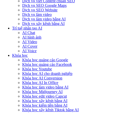
Dịch vụ viết Content chuẩn SEO
Dịch vụ SEO Google Maps
Dịch vụ SEO Website
Dịch vụ làm video
Dịch vụ làm video bằng AI
Dịch vụ xây kênh bằng AI
Trí tuệ nhân tạo AI
AI Chat
AI hình ảnh
AI Video
AI Cover
AI Voice
Khóa học
Khóa học quảng cáo Google
Khóa học quảng cáo Facebook
Khóa học Youtube
Khóa học AI cho doanh nghiệp
Khóa học AI Conversion
Khóa học AI In Office
Khóa học làm video bằng AI
Khóa học Midjourney AI
Khóa học edit video Capcut
Khóa học xây kênh bằng AI
Khóa học kiếm tiền bằng AI
Khóa học xây kênh Tiktok bằng AI