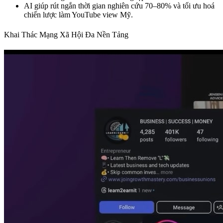
AI giúp rút ngắn thời gian nghiên cứu 70–80% và tối ưu hoá
chiến lược làm YouTube view Mỹ.
Khai Thác Mạng Xã Hội Đa Nền Tảng