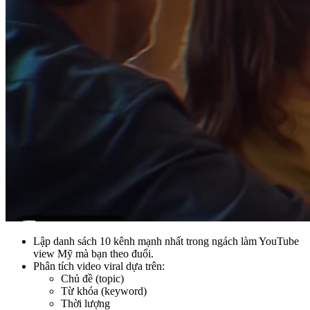
Lập danh sách 10 kênh mạnh nhất trong ngách làm YouTube
view Mỹ mà bạn theo đuổi.
Phân tích video viral dựa trên:
Chủ đề (topic)
Từ khóa (keyword)
Thời lượng