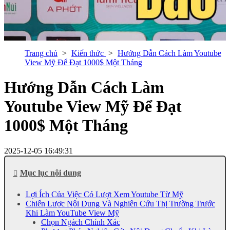
Trang chủ
Kiến thức
Hướng Dẫn Cách Làm Youtube
View Mỹ Để Đạt 1000$ Một Tháng
Hướng Dẫn Cách Làm
Youtube View Mỹ Để Đạt
1000$ Một Tháng
2025-12-05 16:49:31
Mục lục nội dung
Lợi Ích Của Việc Có Lượt Xem Youtube Từ Mỹ
Chiến Lược Nội Dung Và Nghiên Cứu Thị Trường Trước
Khi Làm YouTube View Mỹ
Chọn Ngách Chính Xác