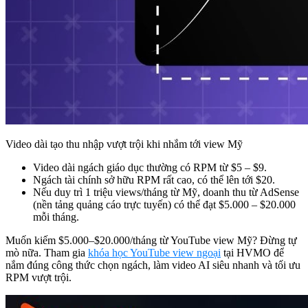
Video dài tạo thu nhập vượt trội khi nhắm tới view Mỹ
Video dài ngách giáo dục thường có RPM từ $5 – $9.
Ngách tài chính sở hữu RPM rất cao, có thể lên tới $20.
Nếu duy trì 1 triệu views/tháng từ Mỹ, doanh thu từ AdSense
(nền tảng quảng cáo trực tuyến) có thể đạt $5.000 – $20.000
mỗi tháng.
Muốn kiếm $5.000–$20.000/tháng từ YouTube view Mỹ? Đừng tự
mò nữa. Tham gia
khóa học YouTube view ngoại
tại HVMO để
nắm đúng công thức chọn ngách, làm video AI siêu nhanh và tối ưu
RPM vượt trội.