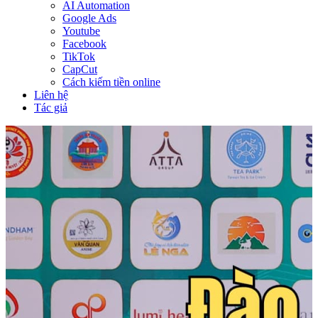
AI Automation
Google Ads
Youtube
Facebook
TikTok
CapCut
Cách kiếm tiền online
Liên hệ
Tác giả