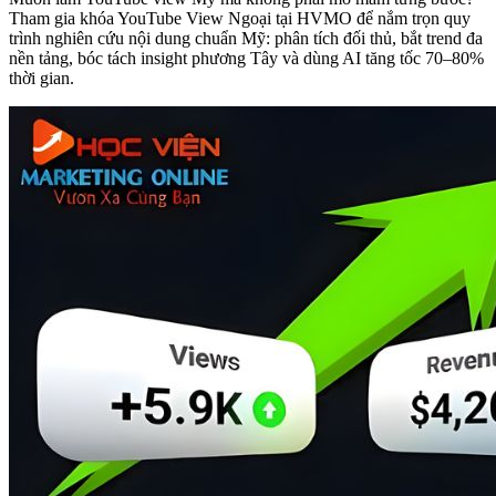
Tham gia khóa YouTube View Ngoại tại HVMO để nắm trọn quy
trình nghiên cứu nội dung chuẩn Mỹ: phân tích đối thủ, bắt trend đa
nền tảng, bóc tách insight phương Tây và dùng AI tăng tốc 70–80%
thời gian.