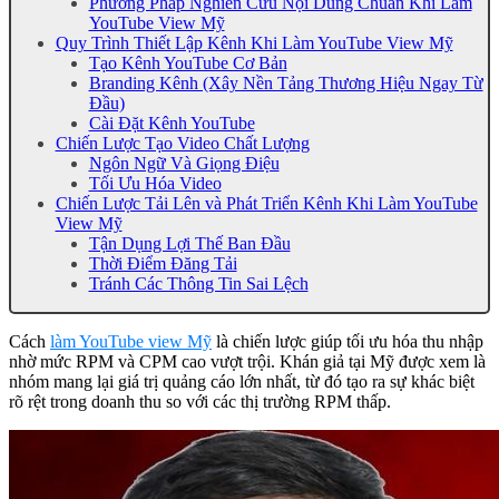
Phương Pháp Nghiên Cứu Nội Dung Chuẩn Khi Làm
YouTube View Mỹ
Quy Trình Thiết Lập Kênh Khi Làm YouTube View Mỹ
Tạo Kênh YouTube Cơ Bản
Branding Kênh (Xây Nền Tảng Thương Hiệu Ngay Từ
Đầu)
Cài Đặt Kênh YouTube
Chiến Lược Tạo Video Chất Lượng
Ngôn Ngữ Và Giọng Điệu
Tối Ưu Hóa Video
Chiến Lược Tải Lên và Phát Triển Kênh Khi Làm YouTube
View Mỹ
Tận Dụng Lợi Thế Ban Đầu
Thời Điểm Đăng Tải
Tránh Các Thông Tin Sai Lệch
Cách
làm YouTube view Mỹ
là chiến lược giúp tối ưu hóa thu nhập
nhờ mức RPM và CPM cao vượt trội. Khán giả tại Mỹ được xem là
nhóm mang lại giá trị quảng cáo lớn nhất, từ đó tạo ra sự khác biệt
rõ rệt trong doanh thu so với các thị trường RPM thấp.