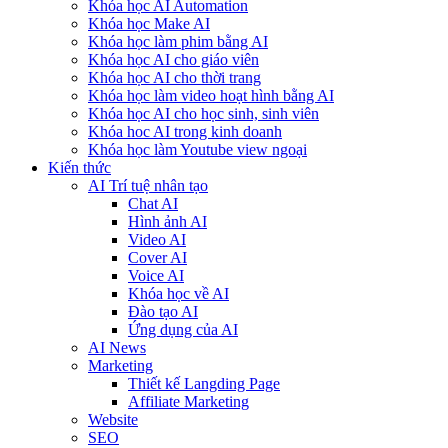
Khóa học AI Automation
Khóa học Make AI
Khóa học làm phim bằng AI
Khóa học AI cho giáo viên
Khóa học AI cho thời trang
Khóa học làm video hoạt hình bằng AI
Khóa học AI cho học sinh, sinh viên
Khóa hoc AI trong kinh doanh
Khóa học làm Youtube view ngoại
Kiến thức
AI Trí tuệ nhân tạo
Chat AI
Hình ảnh AI
Video AI
Cover AI
Voice AI
Khóa học về AI
Đào tạo AI
Ứng dụng của AI
AI News
Marketing
Thiết kế Langding Page
Affiliate Marketing
Website
SEO