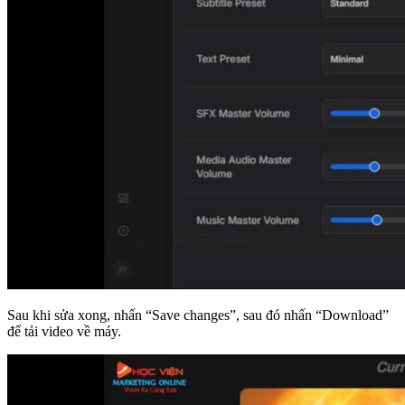
Sau khi sửa xong, nhấn “Save changes”, sau đó nhấn “Download”
để tải video về máy.