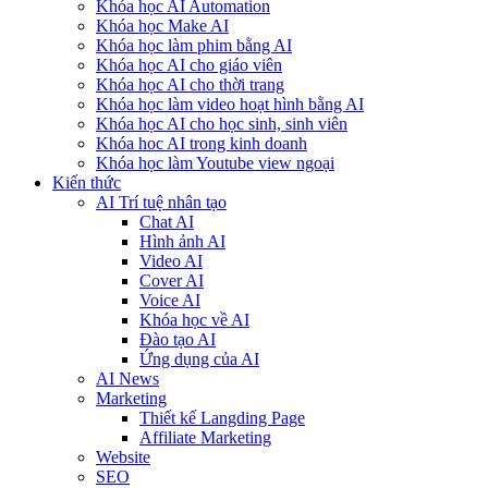
Khóa học AI Automation
Khóa học Make AI
Khóa học làm phim bằng AI
Khóa học AI cho giáo viên
Khóa học AI cho thời trang
Khóa học làm video hoạt hình bằng AI
Khóa học AI cho học sinh, sinh viên
Khóa hoc AI trong kinh doanh
Khóa học làm Youtube view ngoại
Kiến thức
AI Trí tuệ nhân tạo
Chat AI
Hình ảnh AI
Video AI
Cover AI
Voice AI
Khóa học về AI
Đào tạo AI
Ứng dụng của AI
AI News
Marketing
Thiết kế Langding Page
Affiliate Marketing
Website
SEO