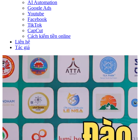
AI Automation
Google Ads
Youtube
Facebook
TikTok
CapCut
Cách kiếm tiền online
Liên hệ
Tác giả