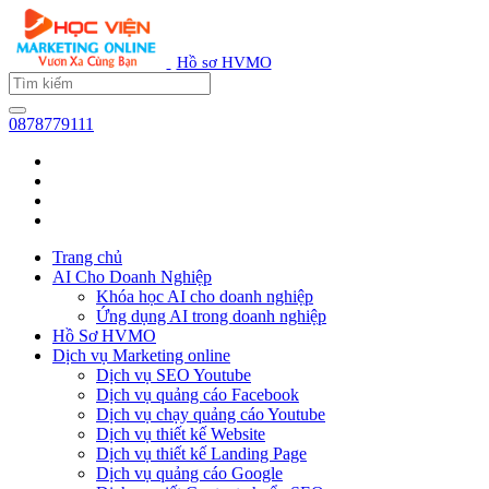
Hồ sơ HVMO
0878779111
Trang chủ
AI Cho Doanh Nghiệp
Khóa học AI cho doanh nghiệp
Ứng dụng AI trong doanh nghiệp
Hồ Sơ HVMO
Dịch vụ Marketing online
Dịch vụ SEO Youtube
Dịch vụ quảng cáo Facebook
Dịch vụ chạy quảng cáo Youtube
Dịch vụ thiết kế Website
Dịch vụ thiết kế Landing Page
Dịch vụ quảng cáo Google