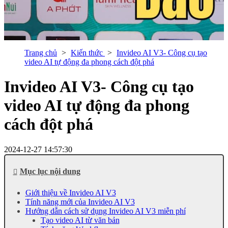
Trang chủ
Kiến thức
Invideo AI V3- Công cụ tạo
video AI tự động đa phong cách đột phá
Invideo AI V3- Công cụ tạo
video AI tự động đa phong
cách đột phá
2024-12-27 14:57:30
Mục lục nội dung
Giới thiệu về Invideo AI V3
Tính năng mới của Invideo AI V3
Hướng dẫn cách sử dụng Invideo AI V3 miễn phí
Tạo video AI từ văn bản