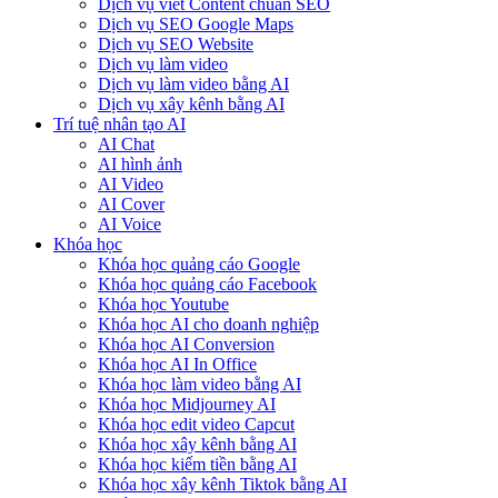
Dịch vụ viết Content chuẩn SEO
Dịch vụ SEO Google Maps
Dịch vụ SEO Website
Dịch vụ làm video
Dịch vụ làm video bằng AI
Dịch vụ xây kênh bằng AI
Trí tuệ nhân tạo AI
AI Chat
AI hình ảnh
AI Video
AI Cover
AI Voice
Khóa học
Khóa học quảng cáo Google
Khóa học quảng cáo Facebook
Khóa học Youtube
Khóa học AI cho doanh nghiệp
Khóa học AI Conversion
Khóa học AI In Office
Khóa học làm video bằng AI
Khóa học Midjourney AI
Khóa học edit video Capcut
Khóa học xây kênh bằng AI
Khóa học kiếm tiền bằng AI
Khóa học xây kênh Tiktok bằng AI