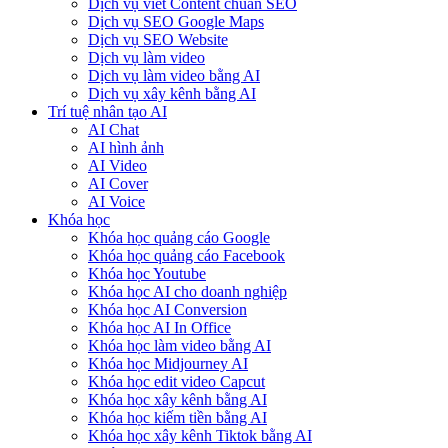
Dịch vụ viết Content chuẩn SEO
Dịch vụ SEO Google Maps
Dịch vụ SEO Website
Dịch vụ làm video
Dịch vụ làm video bằng AI
Dịch vụ xây kênh bằng AI
Trí tuệ nhân tạo AI
AI Chat
AI hình ảnh
AI Video
AI Cover
AI Voice
Khóa học
Khóa học quảng cáo Google
Khóa học quảng cáo Facebook
Khóa học Youtube
Khóa học AI cho doanh nghiệp
Khóa học AI Conversion
Khóa học AI In Office
Khóa học làm video bằng AI
Khóa học Midjourney AI
Khóa học edit video Capcut
Khóa học xây kênh bằng AI
Khóa học kiếm tiền bằng AI
Khóa học xây kênh Tiktok bằng AI