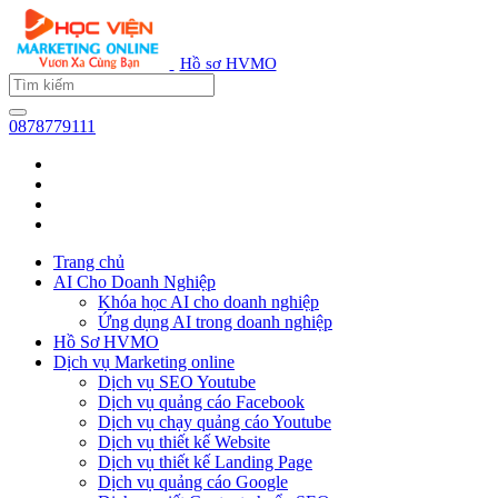
Hồ sơ HVMO
0878779111
Trang chủ
AI Cho Doanh Nghiệp
Khóa học AI cho doanh nghiệp
Ứng dụng AI trong doanh nghiệp
Hồ Sơ HVMO
Dịch vụ Marketing online
Dịch vụ SEO Youtube
Dịch vụ quảng cáo Facebook
Dịch vụ chạy quảng cáo Youtube
Dịch vụ thiết kế Website
Dịch vụ thiết kế Landing Page
Dịch vụ quảng cáo Google