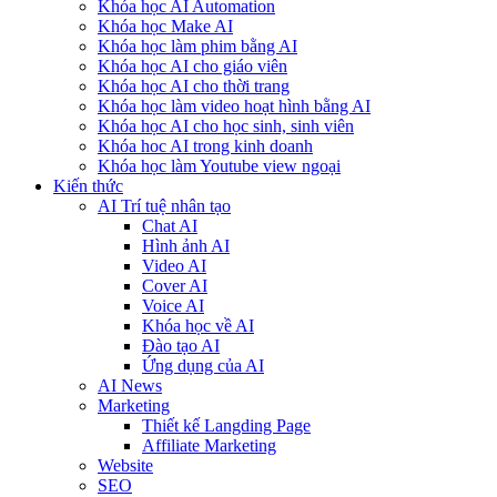
Khóa học AI Automation
Khóa học Make AI
Khóa học làm phim bằng AI
Khóa học AI cho giáo viên
Khóa học AI cho thời trang
Khóa học làm video hoạt hình bằng AI
Khóa học AI cho học sinh, sinh viên
Khóa hoc AI trong kinh doanh
Khóa học làm Youtube view ngoại
Kiến thức
AI Trí tuệ nhân tạo
Chat AI
Hình ảnh AI
Video AI
Cover AI
Voice AI
Khóa học về AI
Đào tạo AI
Ứng dụng của AI
AI News
Marketing
Thiết kế Langding Page
Affiliate Marketing
Website
SEO