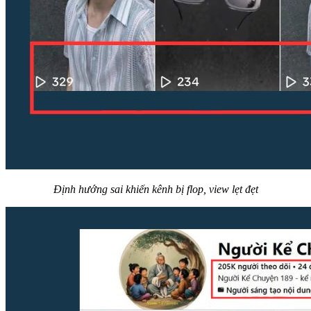
Định hướng sai khiến kênh bị flop, view lẹt đẹt