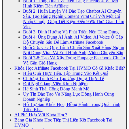
Buổi 1: Tổng Quan Về Nền Tảng Facebook Và Mô
Hình Kiếm Tiền Affiliate
Buổi 2: Huấn Luyện Và Đào Tạo Chatbot AI Chuyên
Sâu, Tạo Hàng Nghìn Content Viral Chỉ Với Một Cú
Nhấp Chuột, Giúp Tiết Kiệm Đến 95% Thời Gian Làm
Việc
Buổi 3: Định Hướng Và Phát Triển Nền Tảng Đúng
Buổi 4: Ứng Dụng AI Ảnh, AI Video, AI Voice Ở Cấp
Độ Chuyên Sâu Để Làm Affiliate Facebook
Buổi 5-6: Các Quy Trình Chuẩn Sản Xuất Hàng Nghìn
Nội Dung Viral Và Edit Hình Ảnh, Video Chuyên Sâu
Buổi 7-8: Tạo Và Xây Dựng Fanpage Facebook Chuẩn
Và Gắn Giỏ Hàng
Khóa Học Affiliate Facebook Tại HVMO Có Gì Khác Biệt?
Hiệu Quả Thực Tiễn, Tập Trung Vào Kết Quả
Chương Trình Đào Tạo Ứng Dụng Thực Tế
Đội Ngũ Giảng Viên Kinh Nghiệm
Hệ Sinh Thái Cộng Đồng Mạnh Mẽ
Uy Tín Đào Tạo Và Năng Lực Đồng Hành Cùng
Doanh Nghiệp
Hỗ Trợ Sau Khóa Học, Đồng Hành Trong Quá Trình
Triển Khai
AI Phù Hợp Với Khóa Học?
Bảng Giá Khóa Học Tiếp Thị Liên Kết Facebook Tại
HVMO