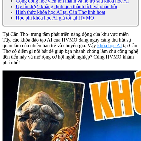
Cộng đồng học viên lớn mạnh và hỗ trợ sau khóa học AI
Uy tín được khẳng định qua thành tích và phản hồi
Hình thức khóa học AI tại Cần Thơ linh hoạt
Học phí khóa học AI giá tốt tại HVMO
Tại Cần Thơ- trung tâm phát triển năng động của khu vực miền
Tây, các khóa đào tạo AI của HVMO đang ngày càng thu hút sự
quan tâm của nhiều bạn trẻ và chuyên gia. Vậy
khóa học AI
tại Cần
Thơ có điểm gì nổi bật để giúp bạn nhanh chóng làm chủ công nghệ
tiên tiến này và mở rộng cơ hội nghề nghiệp? Cùng HVMO khám
phá nhé!