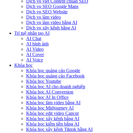
Dịch vụ viết Content chuẩn SEO
Dịch vụ SEO Google Maps
Dịch vụ SEO Website
Dịch vụ làm video
Dịch vụ làm video bằng AI
Dịch vụ xây kênh bằng AI
Trí tuệ nhân tạo AI
AI Chat
AI hình ảnh
AI Video
AI Cover
AI Voice
Khóa học
Khóa học quảng cáo Google
Khóa học quảng cáo Facebook
Khóa học Youtube
Khóa học AI cho doanh nghiệp
Khóa học AI Conversion
Khóa học AI In Office
Khóa học làm video bằng AI
Khóa học Midjourney AI
Khóa học edit video Capcut
Khóa học xây kênh bằng AI
Khóa học kiếm tiền bằng AI
Khóa học xây kênh Tiktok bằng AI