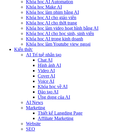
Khóa học AI Automation
Khóa học Make AI
Khóa học làm phim bằng AI
Khóa học AI cho giáo viên
Khóa học AI cho thời trang
Khóa học làm video hoạt hình bằng AI
Khóa học AI cho học sinh, sinh viên
Khóa hoc AI trong kinh doanh
Khóa học làm Youtube view ngoại
Kiến thức
AI Trí tuệ nhân tạo
Chat AI
Hình ảnh AI
Video AI
Cover AI
Voice AI
Khóa học về AI
Đào tạo AI
Ứng dụng của AI
AI News
Marketing
Thiết kế Langding Page
Affiliate Marketing
Website
SEO