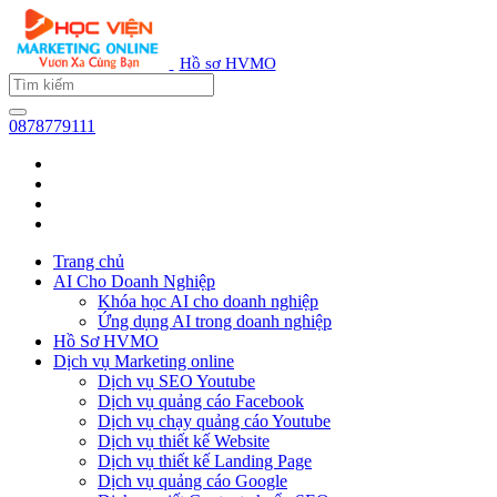
Hồ sơ HVMO
0878779111
Trang chủ
AI Cho Doanh Nghiệp
Khóa học AI cho doanh nghiệp
Ứng dụng AI trong doanh nghiệp
Hồ Sơ HVMO
Dịch vụ Marketing online
Dịch vụ SEO Youtube
Dịch vụ quảng cáo Facebook
Dịch vụ chạy quảng cáo Youtube
Dịch vụ thiết kế Website
Dịch vụ thiết kế Landing Page
Dịch vụ quảng cáo Google