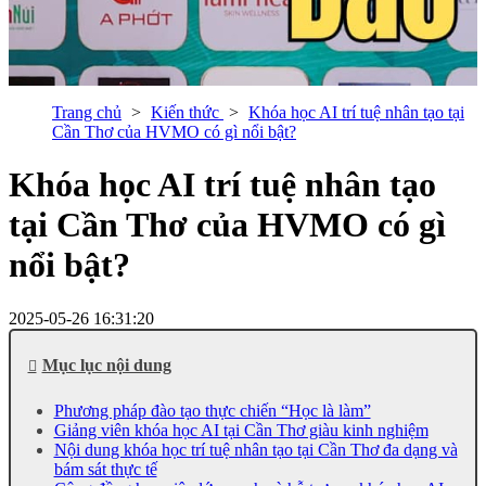
Trang chủ
Kiến thức
Khóa học AI trí tuệ nhân tạo tại
Cần Thơ của HVMO có gì nổi bật?
Khóa học AI trí tuệ nhân tạo
tại Cần Thơ của HVMO có gì
nổi bật?
2025-05-26 16:31:20
Mục lục nội dung
Phương pháp đào tạo thực chiến “Học là làm”
Giảng viên khóa học AI tại Cần Thơ giàu kinh nghiệm
Nội dung khóa học trí tuệ nhân tạo tại Cần Thơ đa dạng và
bám sát thực tế