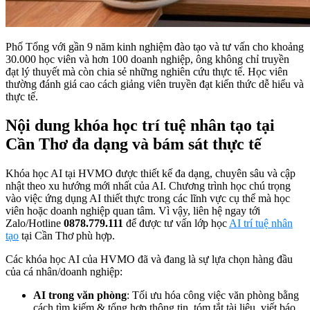
Phố Tổng với gần 9 năm kinh nghiệm đào tạo và tư vấn cho khoảng
30.000 học viên và hơn 100 doanh nghiệp, ông không chỉ truyền
đạt lý thuyết mà còn chia sẻ những nghiên cứu thực tế. Học viên
thường đánh giá cao cách giảng viên truyền đạt kiến thức dễ hiểu và
thực tế.
Nội dung khóa học trí tuệ nhân tạo tại
Cần Thơ đa dạng và bám sát thực tế
Khóa học AI tại HVMO được thiết kế đa dạng, chuyên sâu và cập
nhật theo xu hướng mới nhất của AI. Chương trình học chú trọng
vào việc ứng dụng AI thiết thực trong các lĩnh vực cụ thể mà học
viên hoặc doanh nghiệp quan tâm. Vì vậy, liên hệ ngay tới
Zalo/Hotline
0878.779.111
để được tư vấn lớp học
AI trí tuệ nhân
tạo
tại Cần Thơ phù hợp.
Các khóa học AI của HVMO đã và đang là sự lựa chọn hàng đầu
của cá nhân/doanh nghiệp:
AI trong văn phòng
: Tối ưu hóa công việc văn phòng bằng
cách tìm kiếm & tổng hợp thông tin, tóm tắt tài liệu, viết báo