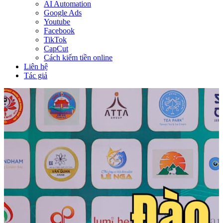
AI Automation
Google Ads
Youtube
Facebook
TikTok
CapCut
Cách kiếm tiền online
Liên hệ
Tác giả