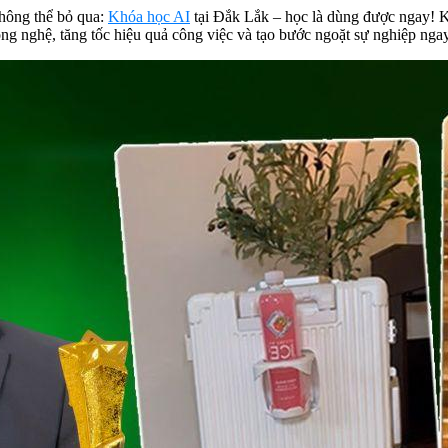
không thể bỏ qua:
Khóa học AI
tại Đắk Lắk – học là dùng được ngay! Kh
g nghệ, tăng tốc hiệu quả công việc và tạo bước ngoặt sự nghiệp nga