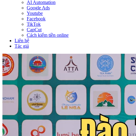
AI Automation
Google Ads
Youtube
Facebook
TikTok
CapCut
Cách kiếm tiền online
Liên hệ
Tác giả