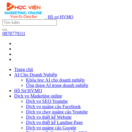
Hồ sơ HVMO
0878779111
Trang chủ
AI Cho Doanh Nghiệp
Khóa học AI cho doanh nghiệp
Ứng dụng AI trong doanh nghiệp
Hồ Sơ HVMO
Dịch vụ Marketing online
Dịch vụ SEO Youtube
Dịch vụ quảng cáo Facebook
Dịch vụ chạy quảng cáo Youtube
Dịch vụ thiết kế Website
Dịch vụ thiết kế Landing Page
Dịch vụ quảng cáo Google