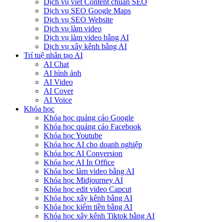
Dịch vụ viết Content chuẩn SEO
Dịch vụ SEO Google Maps
Dịch vụ SEO Website
Dịch vụ làm video
Dịch vụ làm video bằng AI
Dịch vụ xây kênh bằng AI
Trí tuệ nhân tạo AI
AI Chat
AI hình ảnh
AI Video
AI Cover
AI Voice
Khóa học
Khóa học quảng cáo Google
Khóa học quảng cáo Facebook
Khóa học Youtube
Khóa học AI cho doanh nghiệp
Khóa học AI Conversion
Khóa học AI In Office
Khóa học làm video bằng AI
Khóa học Midjourney AI
Khóa học edit video Capcut
Khóa học xây kênh bằng AI
Khóa học kiếm tiền bằng AI
Khóa học xây kênh Tiktok bằng AI