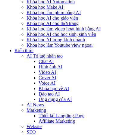
Khóa học AI Automation
Khóa học Make AI
Khóa học làm phim bằng AI
Khóa học AI cho giáo viên
Khóa học AI cho thời trang
Khóa học làm video hoạt hình bằng AI
Khóa học AI cho học sinh, sinh viên
Khóa hoc AI trong kinh doanh
Khóa học làm Youtube view ngoại
Kiến thức
AI Trí tuệ nhân tạo
Chat AI
Hình ảnh AI
Video AI
Cover AI
Voice AI
Khóa học về AI
Đào tạo AI
Ứng dụng của AI
AI News
Marketing
Thiết kế Langding Page
Affiliate Marketing
Website
SEO