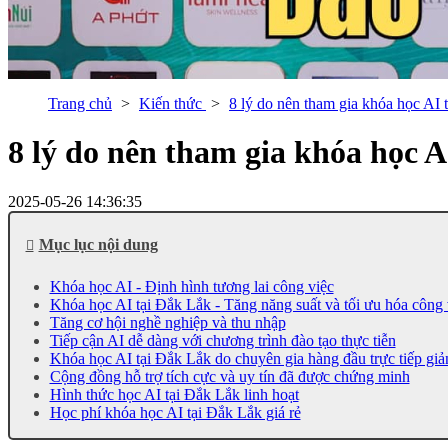
Trang chủ
Kiến thức
8 lý do nên tham gia khóa học AI
8 lý do nên tham gia khóa học 
2025-05-26 14:36:35
Mục lục nội dung
Khóa học AI - Định hình tương lai công việc
Khóa học AI tại Đắk Lắk - Tăng năng suất và tối ưu hóa công 
Tăng cơ hội nghề nghiệp và thu nhập
Tiếp cận AI dễ dàng với chương trình đào tạo thực tiễn
Khóa học AI tại Đắk Lắk do chuyên gia hàng đầu trực tiếp giả
Cộng đồng hỗ trợ tích cực và uy tín đã được chứng minh
Hình thức học AI tại Đắk Lắk linh hoạt
Học phí khóa học AI tại Đắk Lắk giá rẻ