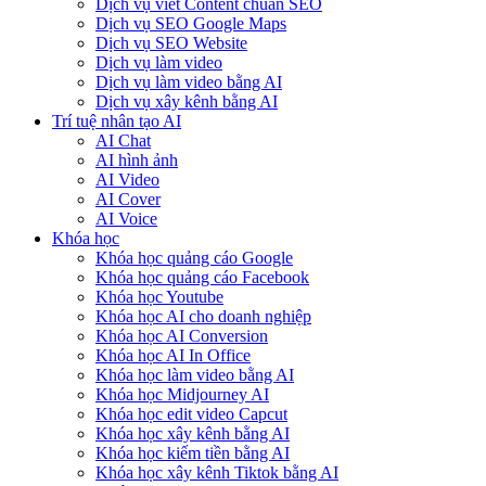
Dịch vụ viết Content chuẩn SEO
Dịch vụ SEO Google Maps
Dịch vụ SEO Website
Dịch vụ làm video
Dịch vụ làm video bằng AI
Dịch vụ xây kênh bằng AI
Trí tuệ nhân tạo AI
AI Chat
AI hình ảnh
AI Video
AI Cover
AI Voice
Khóa học
Khóa học quảng cáo Google
Khóa học quảng cáo Facebook
Khóa học Youtube
Khóa học AI cho doanh nghiệp
Khóa học AI Conversion
Khóa học AI In Office
Khóa học làm video bằng AI
Khóa học Midjourney AI
Khóa học edit video Capcut
Khóa học xây kênh bằng AI
Khóa học kiếm tiền bằng AI
Khóa học xây kênh Tiktok bằng AI