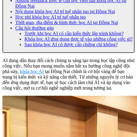
Những feedback thực tế của học viên sau khóa học AI tại
Đồng Nai
Nội dung khóa học AI trí tuệ nhân tạo tại Đồng Nai
Học phí khóa học AI trí tuệ nhân tạo
Thời gian, địa điểm & hình thức học AI tại Đồng Nai
Câu hỏi thường gặp
Trước khi học AI có cần kiến thức lập trình không?
Khóa học AI ứng dụng thực tế vào những công việc gì?
Sau khóa học AI có được cấp chứng chỉ không?
AI đang dần thay đổi cách chúng ta sáng tạo trong học tập cũng như
công việc. Nếu bạn mong muốn nắm bắt xu hướng công nghệ đột
phá này,
khóa học AI
tại Đồng Nai chính là cơ hội vàng để bạn
trang bị kiến thức và kỹ năng cần thiết. Từ những nguyên lý cơ bản
đến ứng dụng thực tế, bạn sẽ học cách làm chủ AI và áp dụng vào
công việc, mở ra cơ hội nghề nghiệp mới trong tương lai.