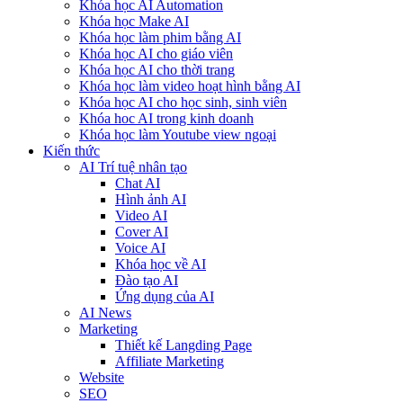
Khóa học AI Automation
Khóa học Make AI
Khóa học làm phim bằng AI
Khóa học AI cho giáo viên
Khóa học AI cho thời trang
Khóa học làm video hoạt hình bằng AI
Khóa học AI cho học sinh, sinh viên
Khóa hoc AI trong kinh doanh
Khóa học làm Youtube view ngoại
Kiến thức
AI Trí tuệ nhân tạo
Chat AI
Hình ảnh AI
Video AI
Cover AI
Voice AI
Khóa học về AI
Đào tạo AI
Ứng dụng của AI
AI News
Marketing
Thiết kế Langding Page
Affiliate Marketing
Website
SEO