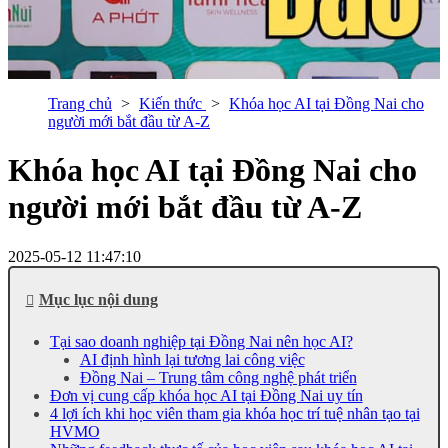
Trang chủ
Kiến thức
Khóa học AI tại Đồng Nai cho
người mới bắt đầu từ A-Z
Khóa học AI tại Đồng Nai cho
người mới bắt đầu từ A-Z
2025-05-12 11:47:10
Mục lục nội dung
Tại sao doanh nghiệp tại Đồng Nai nên học AI?
AI định hình lại tương lai công việc
Đồng Nai – Trung tâm công nghệ phát triển
Đơn vị cung cấp khóa học AI tại Đồng Nai uy tín
4 lợi ích khi học viên tham gia khóa học trí tuệ nhân tạo tại
HVMO