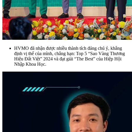
HVMO đã nhận được nhiều thành tích đáng chú ý, khẳng
định vị thế của mình, chẳng hạn: Top 5 “Sao Vàng Thương
Hiệu Đất Việt” 2024 và đạt giải “The Best” của Hiệp Hội
Nhập Khoa Học.