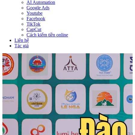
AI Automation
Google Ads
Youtube
Facebook
TikTok
CapCut
Cách kiếm tiền online
Liên hệ
Tác giả