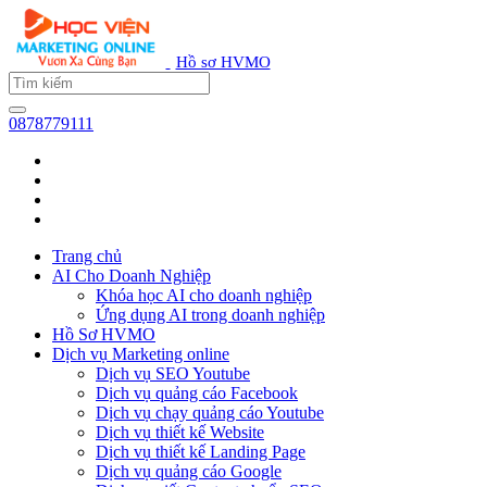
Hồ sơ HVMO
0878779111
Trang chủ
AI Cho Doanh Nghiệp
Khóa học AI cho doanh nghiệp
Ứng dụng AI trong doanh nghiệp
Hồ Sơ HVMO
Dịch vụ Marketing online
Dịch vụ SEO Youtube
Dịch vụ quảng cáo Facebook
Dịch vụ chạy quảng cáo Youtube
Dịch vụ thiết kế Website
Dịch vụ thiết kế Landing Page
Dịch vụ quảng cáo Google