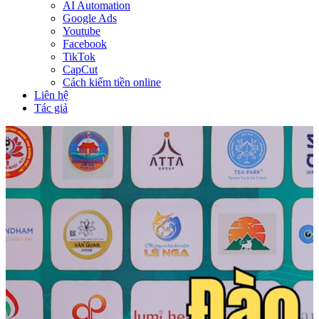
AI Automation
Google Ads
Youtube
Facebook
TikTok
CapCut
Cách kiếm tiền online
Liên hệ
Tác giả