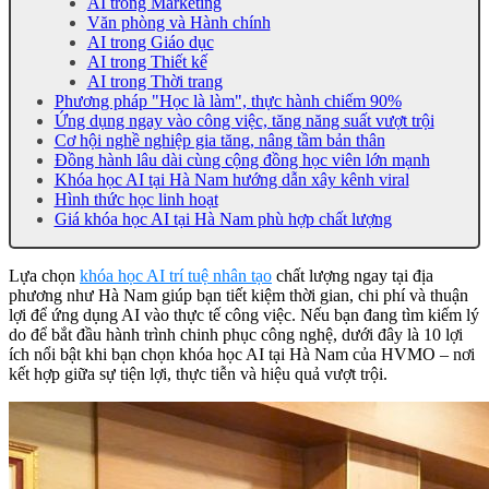
AI trong Marketing
Văn phòng và Hành chính
AI trong Giáo dục
AI trong Thiết kế
AI trong Thời trang
Phương pháp "Học là làm", thực hành chiếm 90%
Ứng dụng ngay vào công việc, tăng năng suất vượt trội
Cơ hội nghề nghiệp gia tăng, nâng tầm bản thân
Đồng hành lâu dài cùng cộng đồng học viên lớn mạnh
Khóa học AI tại Hà Nam hướng dẫn xây kênh viral
Hình thức học linh hoạt
Giá khóa học AI tại Hà Nam phù hợp chất lượng
Lựa chọn
khóa học AI trí tuệ nhân tạo
chất lượng ngay tại địa
phương như Hà Nam giúp bạn tiết kiệm thời gian, chi phí và thuận
lợi để ứng dụng AI vào thực tế công việc. Nếu bạn đang tìm kiếm lý
do để bắt đầu hành trình chinh phục công nghệ, dưới đây là 10 lợi
ích nổi bật khi bạn chọn khóa học AI tại Hà Nam của HVMO – nơi
kết hợp giữa sự tiện lợi, thực tiễn và hiệu quả vượt trội.