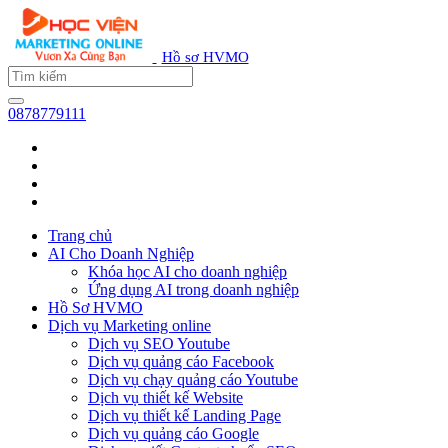
Hồ sơ HVMO
0878779111
Trang chủ
AI Cho Doanh Nghiệp
Khóa học AI cho doanh nghiệp
Ứng dụng AI trong doanh nghiệp
Hồ Sơ HVMO
Dịch vụ Marketing online
Dịch vụ SEO Youtube
Dịch vụ quảng cáo Facebook
Dịch vụ chạy quảng cáo Youtube
Dịch vụ thiết kế Website
Dịch vụ thiết kế Landing Page
Dịch vụ quảng cáo Google