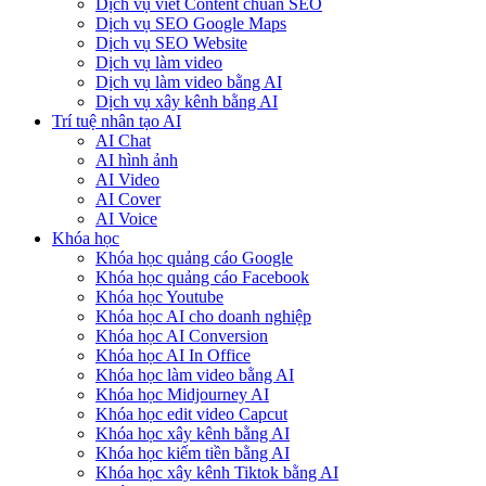
Dịch vụ viết Content chuẩn SEO
Dịch vụ SEO Google Maps
Dịch vụ SEO Website
Dịch vụ làm video
Dịch vụ làm video bằng AI
Dịch vụ xây kênh bằng AI
Trí tuệ nhân tạo AI
AI Chat
AI hình ảnh
AI Video
AI Cover
AI Voice
Khóa học
Khóa học quảng cáo Google
Khóa học quảng cáo Facebook
Khóa học Youtube
Khóa học AI cho doanh nghiệp
Khóa học AI Conversion
Khóa học AI In Office
Khóa học làm video bằng AI
Khóa học Midjourney AI
Khóa học edit video Capcut
Khóa học xây kênh bằng AI
Khóa học kiếm tiền bằng AI
Khóa học xây kênh Tiktok bằng AI