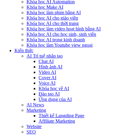
Khóa học AI Automation
Khóa học Make AI
Khóa học làm phim bằng AI
Khóa học AI cho giáo viên
Khóa học AI cho thời trang
Khóa học làm video hoạt hình bằng AI
Khóa học AI cho học sinh, sinh viên
Khóa hoc AI trong kinh doanh
Khóa học làm Youtube view ngoại
Kiến thức
AI Trí tuệ nhân tạo
Chat AI
Hình ảnh AI
Video AI
Cover AI
Voice AI
Khóa học về AI
Đào tạo AI
Ứng dụng của AI
AI News
Marketing
Thiết kế Langding Page
Affiliate Marketing
Website
SEO