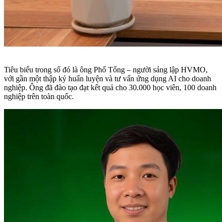
Tiêu biểu trong số đó là ông Phố Tổng – người sáng lập HVMO,
với gần một thập kỷ huấn luyện và tư vấn ứng dụng AI cho doanh
nghiệp. Ông đã đào tạo đạt kết quả cho 30.000 học viên, 100 doanh
nghiệp trên toàn quốc.