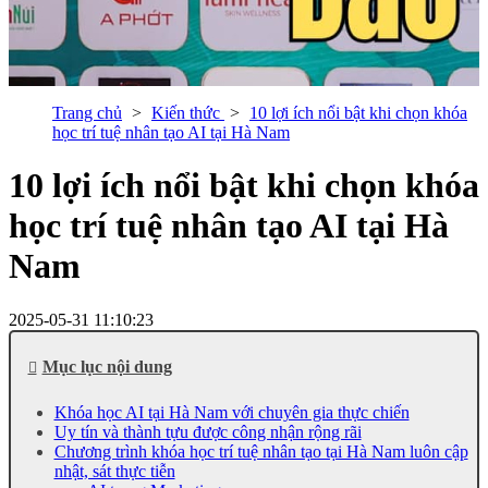
Trang chủ
Kiến thức
10 lợi ích nổi bật khi chọn khóa
học trí tuệ nhân tạo AI tại Hà Nam
10 lợi ích nổi bật khi chọn khóa
học trí tuệ nhân tạo AI tại Hà
Nam
2025-05-31 11:10:23
Mục lục nội dung
Khóa học AI tại Hà Nam với chuyên gia thực chiến
Uy tín và thành tựu được công nhận rộng rãi
Chương trình khóa học trí tuệ nhân tạo tại Hà Nam luôn cập
nhật, sát thực tiễn