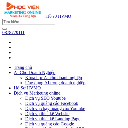
Hồ sơ HVMO
0878779111
Trang chủ
AI Cho Doanh Nghiệp
Khóa học AI cho doanh nghiệp
Ứng dụng AI trong doanh nghiệp
Hồ Sơ HVMO
Dịch vụ Marketing online
Dịch vụ SEO Youtube
Dịch vụ quảng cáo Facebook
Dịch vụ chạy quảng cáo Youtube
Dịch vụ thiết kế Website
Dịch vụ thiết kế Landing Page
Dịch vụ quảng cáo Google