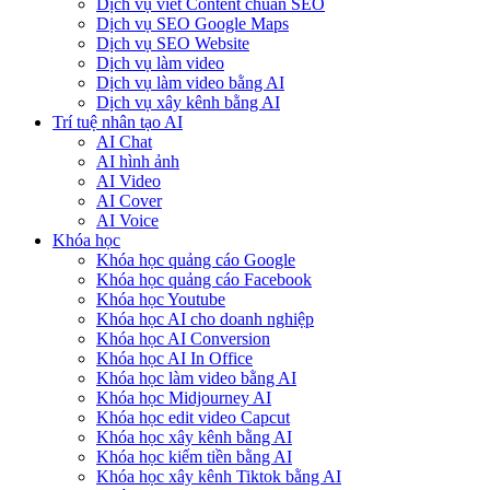
Dịch vụ viết Content chuẩn SEO
Dịch vụ SEO Google Maps
Dịch vụ SEO Website
Dịch vụ làm video
Dịch vụ làm video bằng AI
Dịch vụ xây kênh bằng AI
Trí tuệ nhân tạo AI
AI Chat
AI hình ảnh
AI Video
AI Cover
AI Voice
Khóa học
Khóa học quảng cáo Google
Khóa học quảng cáo Facebook
Khóa học Youtube
Khóa học AI cho doanh nghiệp
Khóa học AI Conversion
Khóa học AI In Office
Khóa học làm video bằng AI
Khóa học Midjourney AI
Khóa học edit video Capcut
Khóa học xây kênh bằng AI
Khóa học kiếm tiền bằng AI
Khóa học xây kênh Tiktok bằng AI