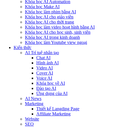
Khóa học AI Automation
Khóa học Make AI
Khóa học làm phim bằng AI
Khóa học AI cho giáo viên
Khóa học AI cho thời trang
Khóa học làm video hoạt hình bằng AI
Khóa học AI cho học sinh, sinh viên
Khóa hoc AI trong kinh doanh
Khóa học làm Youtube view ngoại
Kiến thức
AI Trí tuệ nhân tạo
Chat AI
Hình ảnh AI
Video AI
Cover AI
Voice AI
Khóa học về AI
Đào tạo AI
Ứng dụng của AI
AI News
Marketing
Thiết kế Langding Page
Affiliate Marketing
Website
SEO