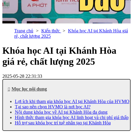
Trang chủ
Kiến thức
Khóa học AI tại Khánh Hòa giá
rẻ, chất lượng 2025
Khóa học AI tại Khánh Hòa
giá rẻ, chất lượng 2025
2025-05-28 22:31:33
Mục lục nội dung
Lợi ích khi tham gia khóa học AI tại Khánh Hòa của HVMO
Tại sao nên chọn HVMO là nơi học AI?
Nội dung khóa học về AI tại Khánh Hòa đa dạng
Hình thức tham gia khóa học AI linh hoạt và chi phí giá thấp
Hỗ trợ sau khóa học trí tuệ nhân tạo tại Khánh Hòa