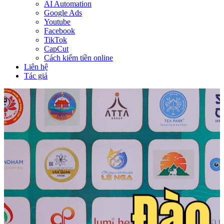
AI Automation
Google Ads
Youtube
Facebook
TikTok
CapCut
Cách kiếm tiền online
Liên hệ
Tác giả