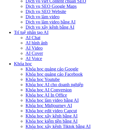
Dịch vụ viết Content chuẩn SEO
Dịch vụ SEO Google Maps
Dịch vụ SEO Website
Dịch vụ làm video
Dịch vụ làm video bằng AI
Dịch vụ xây kênh bằng AI
Trí tuệ nhân tạo AI
AI Chat
AI hình ảnh
AI Video
AI Cover
AI Voice
Khóa học
Khóa học quảng cáo Google
Khóa học quảng cáo Facebook
Khóa học Youtube
Khóa học AI cho doanh nghiệp
Khóa học AI Conversion
Khóa học AI In Office
Khóa học làm video bằng AI
Khóa học Midjourney AI
Khóa học edit video Capcut
Khóa học xây kênh bằng AI
Khóa học kiếm tiền bằng AI
Khóa học xây kênh Tiktok bằng AI