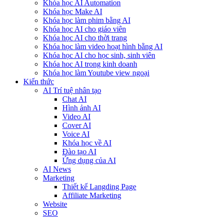
Khóa học AI Automation
Khóa học Make AI
Khóa học làm phim bằng AI
Khóa học AI cho giáo viên
Khóa học AI cho thời trang
Khóa học làm video hoạt hình bằng AI
Khóa học AI cho học sinh, sinh viên
Khóa hoc AI trong kinh doanh
Khóa học làm Youtube view ngoại
Kiến thức
AI Trí tuệ nhân tạo
Chat AI
Hình ảnh AI
Video AI
Cover AI
Voice AI
Khóa học về AI
Đào tạo AI
Ứng dụng của AI
AI News
Marketing
Thiết kế Langding Page
Affiliate Marketing
Website
SEO