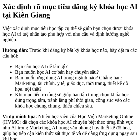
Xác định rõ mục tiêu đăng ký khóa học AI
tại Kiên Giang
Việc xác định mục tiêu học tập cụ thể sẽ giúp bạn chọn được khóa
học AI trí tuệ nhân tạo phù hợp với nhu cầu và định hướng nghề
nghiệp.
Hướng dẫn
: Trước khi đăng ký bất kỳ khóa học nào, hãy đặt ra các
câu hỏi:
Bạn cần học AI để làm gì?
Bạn muốn học AI cơ bản hay chuyên sâu?
Bạn muốn ứng dụng AI trong ngành nào? Chẳng hạn:
Marketing, tài chính, y tế, giáo dục, thời trang, thiết kế đồ
họa, nội thất?
Khi mục tiêu rõ ràng sẽ giúp bạn tập trung chọn khóa học
đúng trọng tâm, tránh lãng phí thời gian, công sức vào các
khóa học chung chung, thiếu chiều sâu.
Ví dụ minh họa
: Nhiều học viên của Học Viện Marketing Online
(HVMO) đã chọn các khóa học AI chuyên biệt theo từng lĩnh vực
như AI trong Marketing, AI trong văn phòng hay thiết kế đồ họa,
giúp họ tiếp cận kiến thức sát thực tế và dễ dàng ứng dụng ngay sau
khi học.