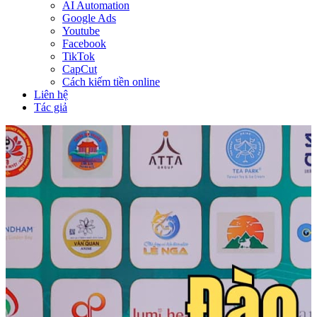
AI Automation
Google Ads
Youtube
Facebook
TikTok
CapCut
Cách kiếm tiền online
Liên hệ
Tác giả