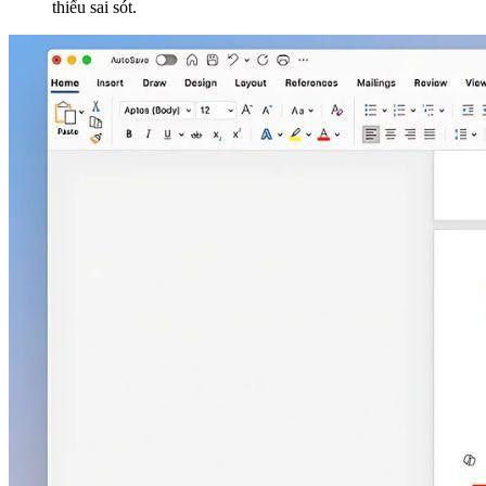
thiểu sai sót.