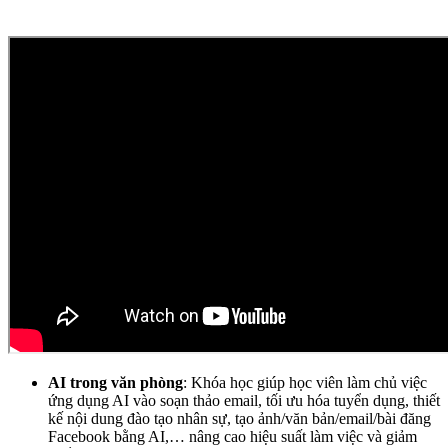
AI trong văn phòng
: Khóa học giúp học viên làm chủ việc
ứng dụng AI vào soạn thảo email, tối ưu hóa tuyển dụng, thiết
kế nội dung đào tạo nhân sự, tạo ảnh/văn bản/email/bài đăng
Facebook bằng AI,… nâng cao hiệu suất làm việc và giảm