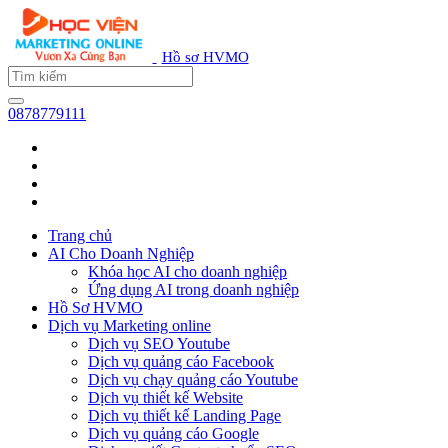
Hồ sơ HVMO
0878779111
Trang chủ
AI Cho Doanh Nghiệp
Khóa học AI cho doanh nghiệp
Ứng dụng AI trong doanh nghiệp
Hồ Sơ HVMO
Dịch vụ Marketing online
Dịch vụ SEO Youtube
Dịch vụ quảng cáo Facebook
Dịch vụ chạy quảng cáo Youtube
Dịch vụ thiết kế Website
Dịch vụ thiết kế Landing Page
Dịch vụ quảng cáo Google