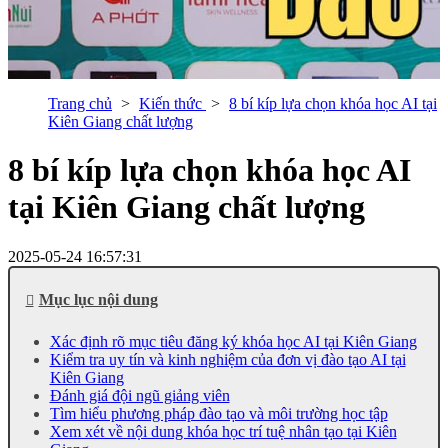
Trang chủ
Kiến thức
8 bí kíp lựa chọn khóa học AI tại
Kiên Giang chất lượng
8 bí kíp lựa chọn khóa học AI
tại Kiên Giang chất lượng
2025-05-24 16:57:31
Mục lục nội dung
Xác định rõ mục tiêu đăng ký khóa học AI tại Kiên Giang
Kiểm tra uy tín và kinh nghiệm của đơn vị đào tạo AI tại
Kiên Giang
Đánh giá đội ngũ giảng viên
Tìm hiểu phương pháp đào tạo và môi trường học tập
Xem xét về nội dung khóa học trí tuệ nhân tạo tại Kiên