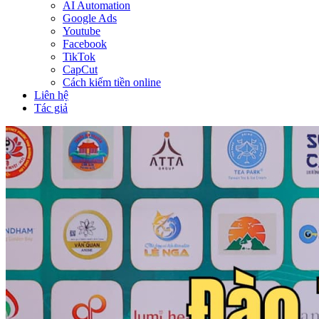
AI Automation
Google Ads
Youtube
Facebook
TikTok
CapCut
Cách kiếm tiền online
Liên hệ
Tác giả