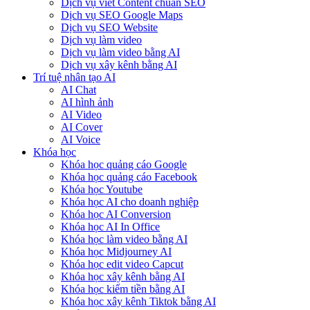
Dịch vụ viết Content chuẩn SEO
Dịch vụ SEO Google Maps
Dịch vụ SEO Website
Dịch vụ làm video
Dịch vụ làm video bằng AI
Dịch vụ xây kênh bằng AI
Trí tuệ nhân tạo AI
AI Chat
AI hình ảnh
AI Video
AI Cover
AI Voice
Khóa học
Khóa học quảng cáo Google
Khóa học quảng cáo Facebook
Khóa học Youtube
Khóa học AI cho doanh nghiệp
Khóa học AI Conversion
Khóa học AI In Office
Khóa học làm video bằng AI
Khóa học Midjourney AI
Khóa học edit video Capcut
Khóa học xây kênh bằng AI
Khóa học kiếm tiền bằng AI
Khóa học xây kênh Tiktok bằng AI