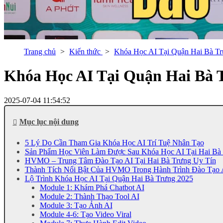
Trang chủ
Kiến thức
Khóa Học AI Tại Quận Hai Bà Tr
Khóa Học AI Tại Quận Hai Bà 
2025-07-04 11:54:52
Mục lục nội dung
5 Lý Do Cần Tham Gia Khóa Học AI Trí Tuệ Nhân Tạo
Sản Phẩm Học Viên Làm Được Sau Khóa Học AI Tại Hai Bà
HVMO – Trung Tâm Đào Tạo AI Tại Hai Bà Trưng Uy Tín
Thành Tích Nổi Bật Của HVMO Trong Hành Trình Đào Tạo 
Lộ Trình Khóa Học AI Tại Quận Hai Bà Trưng 2025
Module 1: Khám Phá Chatbot AI
Module 2: Thành Thạo Tool AI
Module 3: Tạo Ảnh AI
Module 4-6: Tạo Video Viral