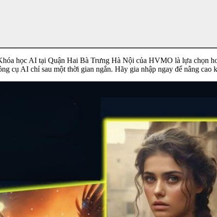
 Khóa học AI tại Quận Hai Bà Trưng Hà Nội của HVMO là lựa chọn hoà
g cụ AI chỉ sau một thời gian ngắn. Hãy gia nhập ngay để nâng cao kỹ 