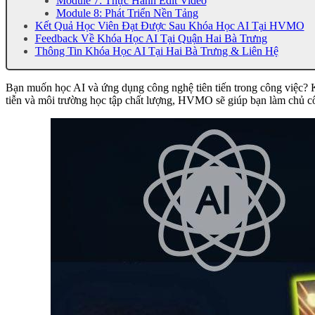
Module 7: Thực Hành Edit Video
Module 8: Phát Triển Nền Tảng
Kết Quả Học Viên Đạt Được Sau Khóa Học AI Tại HVMO
Feedback Về Khóa Học AI Tại Quận Hai Bà Trưng
Thông Tin Khóa Học AI Tại Hai Bà Trưng & Liên Hệ
Bạn muốn học AI và ứng dụng công nghệ tiên tiến trong công việc?
tiễn và môi trường học tập chất lượng, HVMO sẽ giúp bạn làm chủ côn