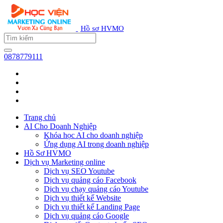
Hồ sơ HVMO
0878779111
Trang chủ
AI Cho Doanh Nghiệp
Khóa học AI cho doanh nghiệp
Ứng dụng AI trong doanh nghiệp
Hồ Sơ HVMO
Dịch vụ Marketing online
Dịch vụ SEO Youtube
Dịch vụ quảng cáo Facebook
Dịch vụ chạy quảng cáo Youtube
Dịch vụ thiết kế Website
Dịch vụ thiết kế Landing Page
Dịch vụ quảng cáo Google