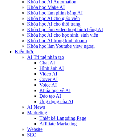
Khóa học AI Automation
Khóa học Make AI
Khóa học làm phim bằng AI
Khóa học AI cho giáo viên
Khóa học AI cho thời trang
Khóa học làm video hoạt hình bằng AI
Khóa học AI cho học sinh, sinh viên
Khóa hoc AI trong kinh doanh
Khóa học làm Youtube view ngoại
Kiến thức
AI Trí tuệ nhân tạo
Chat AI
Hình ảnh AI
Video AI
Cover AI
Voice AI
Khóa học về AI
Đào tạo AI
Ứng dụng của AI
AI News
Marketing
Thiết kế Langding Page
Affiliate Marketing
Website
SEO