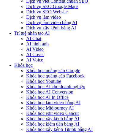
Dịch vụ viết Content chuẩn SEO
Dịch vụ SEO Google Maps
Dịch vụ SEO Website
Dịch vụ làm video
Dịch vụ làm video bằng AI
Dịch vụ xây kênh bằng AI
Trí tuệ nhân tạo AI
AI Chat
AI hình ảnh
AI Video
AI Cover
AI Voice
Khóa học
Khóa học quảng cáo Google
Khóa học quảng cáo Facebook
Khóa học Youtube
Khóa học AI cho doanh nghiệp
Khóa học AI Conversion
Khóa học AI In Office
Khóa học làm video bằng AI
Khóa học Midjourney AI
Khóa học edit video Capcut
Khóa học xây kênh bằng AI
Khóa học kiếm tiền bằng AI
Khóa học xây kênh Tiktok bằng AI