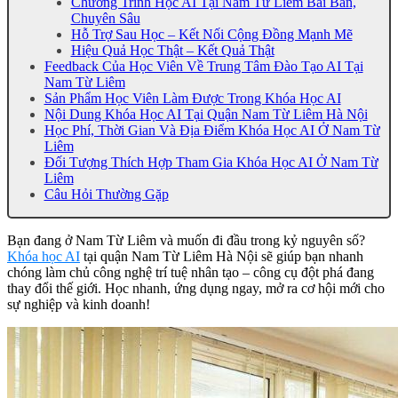
Chương Trình Học AI Tại Nam Từ Liêm Bài Bản,
Chuyên Sâu
Hỗ Trợ Sau Học – Kết Nối Cộng Đồng Mạnh Mẽ
Hiệu Quả Học Thật – Kết Quả Thật
Feedback Của Học Viên Về Trung Tâm Đào Tạo AI Tại
Nam Từ Liêm
Sản Phẩm Học Viên Làm Được Trong Khóa Học AI
Nội Dung Khóa Học AI Tại Quận Nam Từ Liêm Hà Nội
Học Phí, Thời Gian Và Địa Điểm Khóa Học AI Ở Nam Từ
Liêm
Đối Tượng Thích Hợp Tham Gia Khóa Học AI Ở Nam Từ
Liêm
Câu Hỏi Thường Gặp
Bạn đang ở Nam Từ Liêm và muốn đi đầu trong kỷ nguyên số?
Khóa học AI
tại quận Nam Từ Liêm Hà Nội sẽ giúp bạn nhanh
chóng làm chủ công nghệ trí tuệ nhân tạo – công cụ đột phá đang
thay đổi thế giới. Học nhanh, ứng dụng ngay, mở ra cơ hội mới cho
sự nghiệp và kinh doanh!