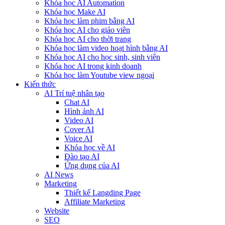
Khóa học AI Automation
Khóa học Make AI
Khóa học làm phim bằng AI
Khóa học AI cho giáo viên
Khóa học AI cho thời trang
Khóa học làm video hoạt hình bằng AI
Khóa học AI cho học sinh, sinh viên
Khóa hoc AI trong kinh doanh
Khóa học làm Youtube view ngoại
Kiến thức
AI Trí tuệ nhân tạo
Chat AI
Hình ảnh AI
Video AI
Cover AI
Voice AI
Khóa học về AI
Đào tạo AI
Ứng dụng của AI
AI News
Marketing
Thiết kế Langding Page
Affiliate Marketing
Website
SEO