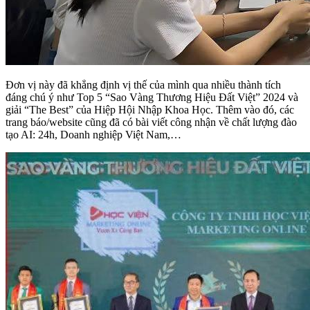
Đơn vị này đã khẳng định vị thế của mình qua nhiều thành tích
đáng chú ý như Top 5 “Sao Vàng Thương Hiệu Đất Việt” 2024 và
giải “The Best” của Hiệp Hội Nhập Khoa Học.
Thêm vào đó, các
trang báo/website cũng đã có bài viết công nhận về chất lượng đào
tạo AI: 24h, Doanh nghiệp Việt Nam,…