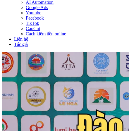
AI Automation
Google Ads
Youtube
Facebook
TikTok
CapCut
Cách kiếm tiền online
Liên hệ
Tác giả