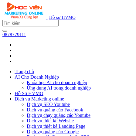
Hồ sơ HVMO
0878779111
Trang chủ
AI Cho Doanh Nghiệp
Khóa học AI cho doanh nghiệp
Ứng dụng AI trong doanh nghiệp
Hồ Sơ HVMO
Dịch vụ Marketing online
Dịch vụ SEO Youtube
Dịch vụ quảng cáo Facebook
Dịch vụ chạy quảng cáo Youtube
Dịch vụ thiết kế Website
Dịch vụ thiết kế Landing Page
Dịch vụ quảng cáo Google