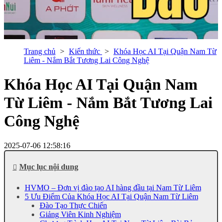
Trang chủ
Kiến thức
Khóa Học AI Tại Quận Nam Từ
Liêm - Nắm Bắt Tương Lai Công Nghệ
Khóa Học AI Tại Quận Nam
Từ Liêm - Nắm Bắt Tương Lai
Công Nghệ
2025-07-06 12:58:16
Mục lục nội dung
HVMO – Đơn vị đào tạo AI hàng đầu tại Nam Từ Liêm
5 Ưu Điểm Của Khóa Học AI Tại Quận Nam Từ Liêm
Đào Tạo Thực Chiến
Giảng Viên Kinh Nghiệm