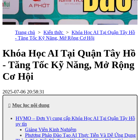
Trang chủ
Kiến thức
Khóa Học AI Tại Quận Tây Hồ
- Tăng Tốc Kỹ Năng, Mở Rộng Cơ Hội
Khóa Học AI Tại Quận Tây Hồ
- Tăng Tốc Kỹ Năng, Mở Rộng
Cơ Hội
2025-07-06 20:58:31
Mục lục nội dung
HVMO – Đơn Vị cung cấp Khóa Học AI Tại Quận Tây Hồ
uy tín
Giảng Viên Kinh Nghiệm
Phương Pháp Đào Tạo AI Thực Tiễn Và Dễ Ứng Dụng