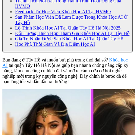
Thành Tích Nổi Bật Trong Hành Trình Hoạt Động Của
HVMO
Feedback Từ Học Viên Khóa Học AI Tại HVMO
Sản Phẩm Học Viên Đã Làm Được Trong Khóa Học AI Ở
Tây Hồ
Lộ Trình Khóa Học AI Tại Quận Tây Hồ Hà Nội 2025
Đối Tượng Thích Hợp Tham Gia Khóa Học AI Tại Tây Hồ
Giá Trị Nhận Được Sau Khóa Học AI Tại Quận Tây Hồ
Học Phí, Thời Gian Và Địa Điểm Học AI
Bạn đang ở Tây Hồ và muốn bứt phá trong thời đại số?
Khóa học
AI
tại quận Tây Hồ Hà Nội sẽ giúp bạn nhanh chóng nâng cấp kỹ
năng, làm chủ công cụ hiện đại và mở ra cánh cửa cơ hội nghề
nghiệp mới trong kỷ nguyên công nghệ. Đây chính là bước đà để
bạn tăng tốc và dẫn đầu xu hướng!