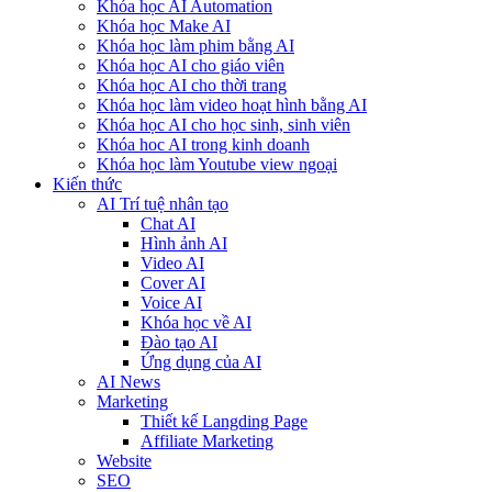
Khóa học AI Automation
Khóa học Make AI
Khóa học làm phim bằng AI
Khóa học AI cho giáo viên
Khóa học AI cho thời trang
Khóa học làm video hoạt hình bằng AI
Khóa học AI cho học sinh, sinh viên
Khóa hoc AI trong kinh doanh
Khóa học làm Youtube view ngoại
Kiến thức
AI Trí tuệ nhân tạo
Chat AI
Hình ảnh AI
Video AI
Cover AI
Voice AI
Khóa học về AI
Đào tạo AI
Ứng dụng của AI
AI News
Marketing
Thiết kế Langding Page
Affiliate Marketing
Website
SEO