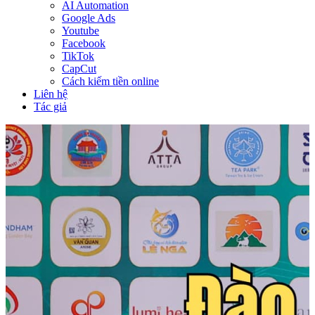
AI Automation
Google Ads
Youtube
Facebook
TikTok
CapCut
Cách kiếm tiền online
Liên hệ
Tác giả