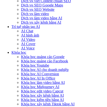
Dịch vụ viết Content chuẩn SEO
Dịch vụ SEO Google Maps
Dịch vụ SEO Website
Dịch vụ làm video
Dịch vụ làm video bằng AI
Dịch vụ xây kênh bằng AI
Trí tuệ nhân tạo AI
AI Chat
AI hình ảnh
AI Video
AI Cover
AI Voice
Khóa học
Khóa học quảng cáo Google
Khóa học quảng cáo Facebook
Khóa học Youtube
Khóa học AI cho doanh nghiệp
Khóa học AI Conversion
Khóa học AI In Office
Khóa học làm video bằng AI
Khóa học Midjourney AI
Khóa học edit video Capcut
Khóa học xây kênh bằng AI
Khóa học kiếm tiền bằng AI
Khóa học xây kênh Tiktok bằng AI