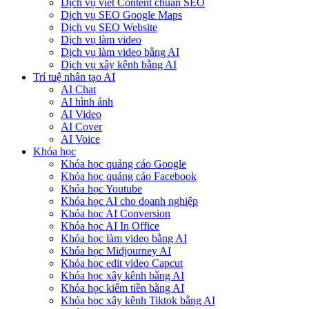
Dịch vụ viết Content chuẩn SEO
Dịch vụ SEO Google Maps
Dịch vụ SEO Website
Dịch vụ làm video
Dịch vụ làm video bằng AI
Dịch vụ xây kênh bằng AI
Trí tuệ nhân tạo AI
AI Chat
AI hình ảnh
AI Video
AI Cover
AI Voice
Khóa học
Khóa học quảng cáo Google
Khóa học quảng cáo Facebook
Khóa học Youtube
Khóa học AI cho doanh nghiệp
Khóa học AI Conversion
Khóa học AI In Office
Khóa học làm video bằng AI
Khóa học Midjourney AI
Khóa học edit video Capcut
Khóa học xây kênh bằng AI
Khóa học kiếm tiền bằng AI
Khóa học xây kênh Tiktok bằng AI