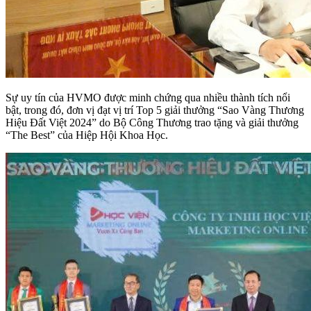
Sự uy tín của HVMO được minh chứng qua nhiều thành tích nổi
bật, trong đó, đơn vị đạt vị trí Top 5 giải thưởng “Sao Vàng Thương
Hiệu Đất Việt 2024” do Bộ Công Thương trao tặng và giải thưởng
“The Best” của Hiệp Hội Khoa Học.