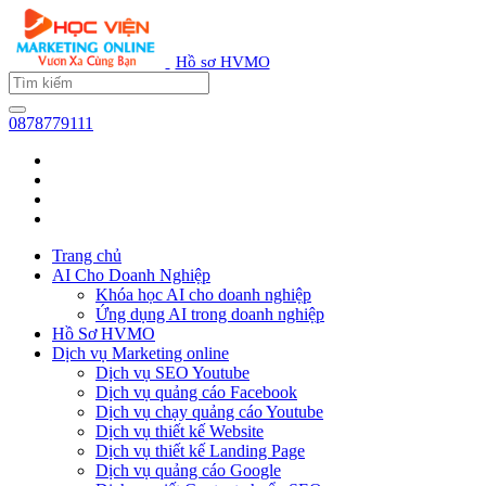
Hồ sơ HVMO
0878779111
Trang chủ
AI Cho Doanh Nghiệp
Khóa học AI cho doanh nghiệp
Ứng dụng AI trong doanh nghiệp
Hồ Sơ HVMO
Dịch vụ Marketing online
Dịch vụ SEO Youtube
Dịch vụ quảng cáo Facebook
Dịch vụ chạy quảng cáo Youtube
Dịch vụ thiết kế Website
Dịch vụ thiết kế Landing Page
Dịch vụ quảng cáo Google