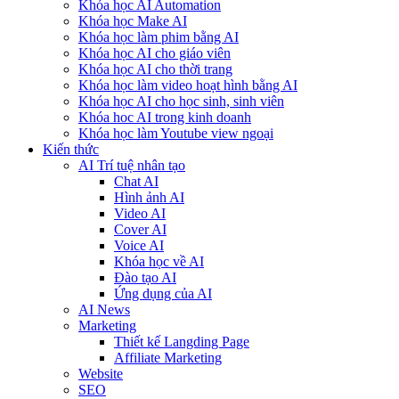
Khóa học AI Automation
Khóa học Make AI
Khóa học làm phim bằng AI
Khóa học AI cho giáo viên
Khóa học AI cho thời trang
Khóa học làm video hoạt hình bằng AI
Khóa học AI cho học sinh, sinh viên
Khóa hoc AI trong kinh doanh
Khóa học làm Youtube view ngoại
Kiến thức
AI Trí tuệ nhân tạo
Chat AI
Hình ảnh AI
Video AI
Cover AI
Voice AI
Khóa học về AI
Đào tạo AI
Ứng dụng của AI
AI News
Marketing
Thiết kế Langding Page
Affiliate Marketing
Website
SEO