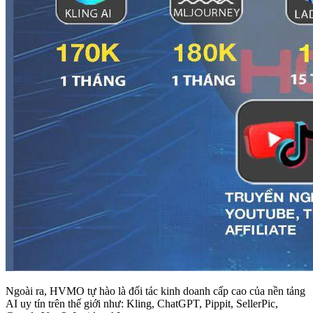
Ngoài ra, HVMO tự hào là đối tác kinh doanh cấp cao của nền tảng
AI uy tín trên thế giới như: Kling, ChatGPT, Pippit, SellerPic,