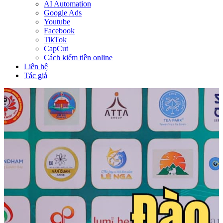
AI Automation
Google Ads
Youtube
Facebook
TikTok
CapCut
Cách kiếm tiền online
Liên hệ
Tác giả