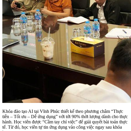
Khóa đào tạo AI tại Vĩnh Phúc thiết kế theo phương châm “Thực
tiễn – Tối ưu – Dễ ứng dụng” với tới 90% thời lượng dành cho thực
hành. Học viên được “Cầm tay chỉ việc” để giải quyết bài toán thực
tế. Từ đó, học viên tự tin ứng dụng vào công việc ngay sau khóa