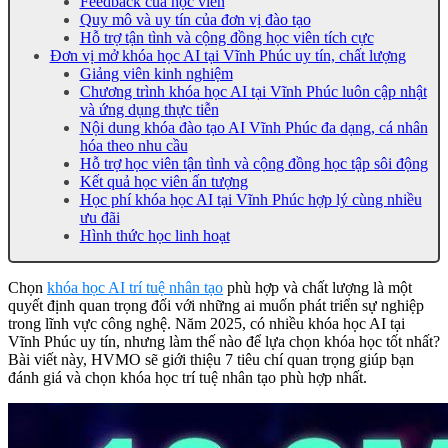
Feedback của học viên
Quy mô và uy tín của đơn vị đào tạo
Hỗ trợ tận tình và cộng đồng học viên tích cực
Đơn vị mở khóa học AI tại Vĩnh Phúc uy tín, chất lượng
Giảng viên kinh nghiệm
Chương trình khóa học AI tại Vĩnh Phúc luôn cập nhật
và ứng dụng thực tiễn
Nội dung khóa đào tạo AI Vĩnh Phúc đa dạng, cá nhân
hóa theo nhu cầu
Hỗ trợ học viên tận tình và cộng đồng học tập sôi động
Kết quả học viên ấn tượng
Học phí khóa học AI tại Vĩnh Phúc hợp lý cùng nhiều
ưu đãi
Hình thức học linh hoạt
Chọn
khóa học AI trí tuệ nhân tạo
phù hợp và chất lượng là một
quyết định quan trọng đối với những ai muốn phát triển sự nghiệp
trong lĩnh vực công nghệ. Năm 2025, có nhiều khóa học AI tại
Vĩnh Phúc uy tín, nhưng làm thế nào để lựa chọn khóa học tốt nhất?
Bài viết này, HVMO sẽ giới thiệu 7 tiêu chí quan trọng giúp bạn
đánh giá và chọn khóa học trí tuệ nhân tạo phù hợp nhất.