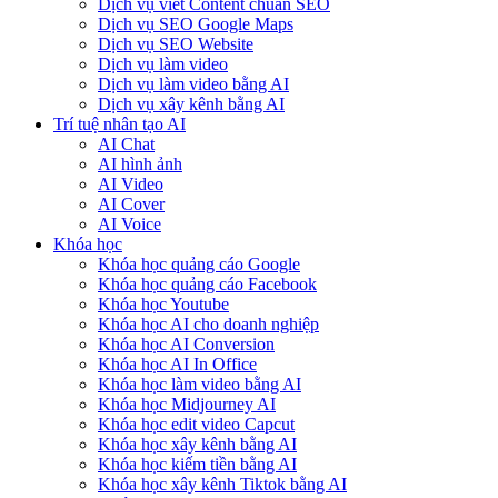
Dịch vụ viết Content chuẩn SEO
Dịch vụ SEO Google Maps
Dịch vụ SEO Website
Dịch vụ làm video
Dịch vụ làm video bằng AI
Dịch vụ xây kênh bằng AI
Trí tuệ nhân tạo AI
AI Chat
AI hình ảnh
AI Video
AI Cover
AI Voice
Khóa học
Khóa học quảng cáo Google
Khóa học quảng cáo Facebook
Khóa học Youtube
Khóa học AI cho doanh nghiệp
Khóa học AI Conversion
Khóa học AI In Office
Khóa học làm video bằng AI
Khóa học Midjourney AI
Khóa học edit video Capcut
Khóa học xây kênh bằng AI
Khóa học kiếm tiền bằng AI
Khóa học xây kênh Tiktok bằng AI