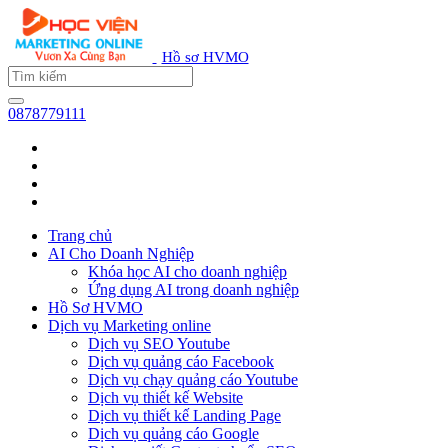
Hồ sơ HVMO
0878779111
Trang chủ
AI Cho Doanh Nghiệp
Khóa học AI cho doanh nghiệp
Ứng dụng AI trong doanh nghiệp
Hồ Sơ HVMO
Dịch vụ Marketing online
Dịch vụ SEO Youtube
Dịch vụ quảng cáo Facebook
Dịch vụ chạy quảng cáo Youtube
Dịch vụ thiết kế Website
Dịch vụ thiết kế Landing Page
Dịch vụ quảng cáo Google