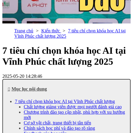
Trang chủ
Kiến thức
7 tiêu chí chọn khóa học AI tại
Vĩnh Phúc chất lượng 2025
7 tiêu chí chọn khóa học AI tại
Vĩnh Phúc chất lượng 2025
2025-05-20 14:28:46
Mục lục nội dung
7 tiêu chí chọn khóa học AI tại Vĩnh Phúc chất lượng
Chất lượng giảng viên được mọi người đánh giá cao
Chương trình đào tạo cập nhật, phù hợp với xu hướng
mới
Cơ sở vật chất, trang thiết bị tân tiến
Chính sách học phí và đào tạo rõ ràng