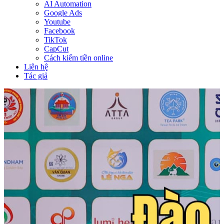
AI Automation
Google Ads
Youtube
Facebook
TikTok
CapCut
Cách kiếm tiền online
Liên hệ
Tác giả