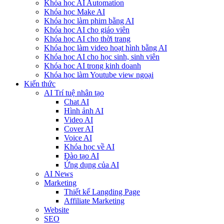
Khóa học AI Automation
Khóa học Make AI
Khóa học làm phim bằng AI
Khóa học AI cho giáo viên
Khóa học AI cho thời trang
Khóa học làm video hoạt hình bằng AI
Khóa học AI cho học sinh, sinh viên
Khóa hoc AI trong kinh doanh
Khóa học làm Youtube view ngoại
Kiến thức
AI Trí tuệ nhân tạo
Chat AI
Hình ảnh AI
Video AI
Cover AI
Voice AI
Khóa học về AI
Đào tạo AI
Ứng dụng của AI
AI News
Marketing
Thiết kế Langding Page
Affiliate Marketing
Website
SEO