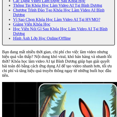
Các Dạng Video Làm Được Sau Khóa Học
Thông Tin Khóa Học Làm Video AI Tại Bình Dương
Chương Trình Đào Tạo Khóa Học Làm Video AI Bình
Dương
Vì Sao Chọn Khóa Học Làm Video AI Tại HVMO?
Giảng Viên Khóa Học
Học Viên Nói Gì Sau Khóa Học Làm Video AI Tại Bình
Dương
Hình Ảnh Lớp Học Online/Offline
Bạn đang mất nhiều thời gian, chi phí cho việc làm video nhưng
hiệu quả vẫn thấp? Nội dung khó viral, khó bán hàng và nhanh lỗi
thời? Khóa học làm video AI tại Bình Dương giúp bạn giải quyết
bài toán đó bằng cách ứng dụng AI để tạo video nhanh hơn, tối ưu
chi phí và tăng hiệu quả truyền thông ngay từ những buổi học đầu
tiên.