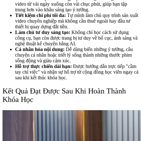
video từ vài ngày xuống còn vài chục phút, giúp bạn tập
trung hơn vào khâu sáng tạo ý tưởng.
Tiết kiệm chi phí tối đa:
Tự mình làm chủ quy trình sản xuất
video chuyên nghiệp mà không cần thuê ngoài hay đầu tư
thiết bị quay dựng đắt tiền.
Làm chủ tư duy sáng tạo:
Không chỉ học cách sử dụng
công cụ, bạn còn được trang bị tư duy về bố cục, ánh sáng và
nghệ thuật kể chuyện bằng AI.
Cá nhân hóa nội dung:
Dễ dàng biến những ý tưởng, câu
chuyện cá nhân hoặc triết lý sống thành những thước phim
sống động và giàu cảm xúc.
Hỗ trợ thực chiến dài hạn:
Được hướng dẫn trực tiếp "cầm
tay chỉ việc" và nhận sự hỗ trợ từ cộng đồng học viên ngay cả
sau khi kết thúc khóa học.
Kết Quả Đạt Được Sau Khi Hoàn Thành
Khóa Học