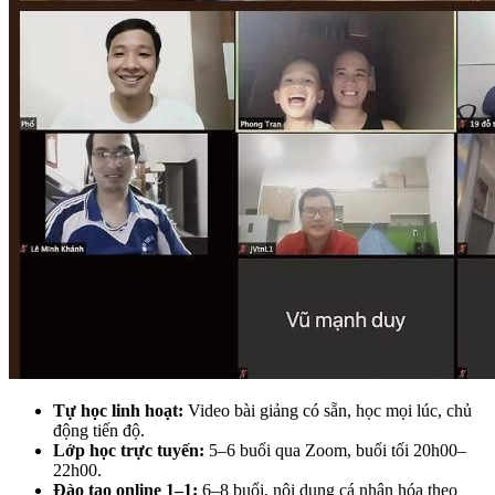
Tự học linh hoạt:
Video bài giảng có sẵn, học mọi lúc, chủ
động tiến độ.
Lớp học trực tuyến:
5–6 buổi qua Zoom, buổi tối 20h00–
22h00.
Đào tạo online 1–1:
6–8 buổi, nội dung cá nhân hóa theo