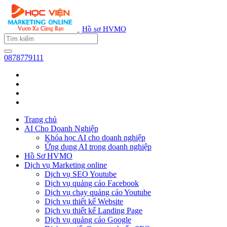
Hồ sơ HVMO
0878779111
Trang chủ
AI Cho Doanh Nghiệp
Khóa học AI cho doanh nghiệp
Ứng dụng AI trong doanh nghiệp
Hồ Sơ HVMO
Dịch vụ Marketing online
Dịch vụ SEO Youtube
Dịch vụ quảng cáo Facebook
Dịch vụ chạy quảng cáo Youtube
Dịch vụ thiết kế Website
Dịch vụ thiết kế Landing Page
Dịch vụ quảng cáo Google