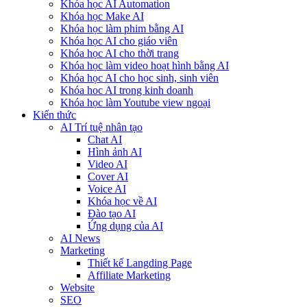
Khóa học AI Automation
Khóa học Make AI
Khóa học làm phim bằng AI
Khóa học AI cho giáo viên
Khóa học AI cho thời trang
Khóa học làm video hoạt hình bằng AI
Khóa học AI cho học sinh, sinh viên
Khóa hoc AI trong kinh doanh
Khóa học làm Youtube view ngoại
Kiến thức
AI Trí tuệ nhân tạo
Chat AI
Hình ảnh AI
Video AI
Cover AI
Voice AI
Khóa học về AI
Đào tạo AI
Ứng dụng của AI
AI News
Marketing
Thiết kế Langding Page
Affiliate Marketing
Website
SEO