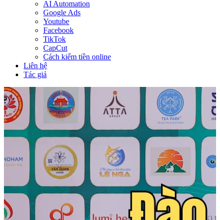
AI Automation
Google Ads
Youtube
Facebook
TikTok
CapCut
Cách kiếm tiền online
Liên hệ
Tác giả