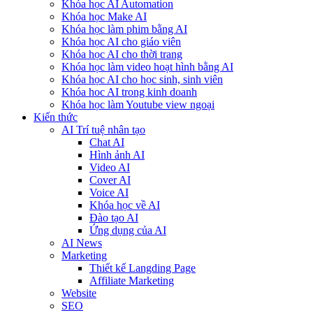
Khóa học AI Automation
Khóa học Make AI
Khóa học làm phim bằng AI
Khóa học AI cho giáo viên
Khóa học AI cho thời trang
Khóa học làm video hoạt hình bằng AI
Khóa học AI cho học sinh, sinh viên
Khóa hoc AI trong kinh doanh
Khóa học làm Youtube view ngoại
Kiến thức
AI Trí tuệ nhân tạo
Chat AI
Hình ảnh AI
Video AI
Cover AI
Voice AI
Khóa học về AI
Đào tạo AI
Ứng dụng của AI
AI News
Marketing
Thiết kế Langding Page
Affiliate Marketing
Website
SEO