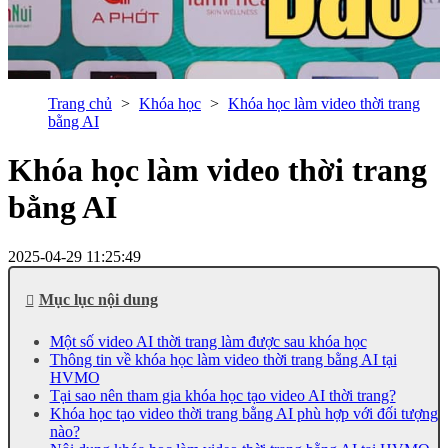
Trang chủ
Khóa học
Khóa học làm video thời trang
bằng AI
Khóa học làm video thời trang
bằng AI
2025-04-29 11:25:49
Mục lục nội dung
Một số video AI thời trang làm được sau khóa học
Thông tin về khóa học làm video thời trang bằng AI tại
HVMO
Tại sao nên tham gia khóa học tạo video AI thời trang?
Khóa học tạo video thời trang bằng AI phù hợp với đối tượng
nào?