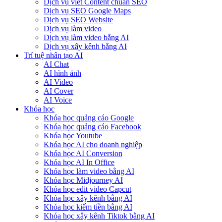
Dịch vụ viết Content chuẩn SEO
Dịch vụ SEO Google Maps
Dịch vụ SEO Website
Dịch vụ làm video
Dịch vụ làm video bằng AI
Dịch vụ xây kênh bằng AI
Trí tuệ nhân tạo AI
AI Chat
AI hình ảnh
AI Video
AI Cover
AI Voice
Khóa học
Khóa học quảng cáo Google
Khóa học quảng cáo Facebook
Khóa học Youtube
Khóa học AI cho doanh nghiệp
Khóa học AI Conversion
Khóa học AI In Office
Khóa học làm video bằng AI
Khóa học Midjourney AI
Khóa học edit video Capcut
Khóa học xây kênh bằng AI
Khóa học kiếm tiền bằng AI
Khóa học xây kênh Tiktok bằng AI