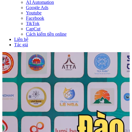
AI Automation
Google Ads
Youtube
Facebook
TikTok
CapCut
Cách kiếm tiền online
Liên hệ
Tác giả