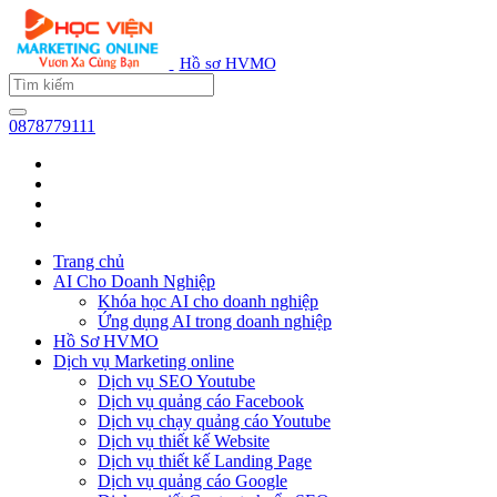
Hồ sơ HVMO
0878779111
Trang chủ
AI Cho Doanh Nghiệp
Khóa học AI cho doanh nghiệp
Ứng dụng AI trong doanh nghiệp
Hồ Sơ HVMO
Dịch vụ Marketing online
Dịch vụ SEO Youtube
Dịch vụ quảng cáo Facebook
Dịch vụ chạy quảng cáo Youtube
Dịch vụ thiết kế Website
Dịch vụ thiết kế Landing Page
Dịch vụ quảng cáo Google