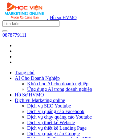
Hồ sơ HVMO
0878779111
Trang chủ
AI Cho Doanh Nghiệp
Khóa học AI cho doanh nghiệp
Ứng dụng AI trong doanh nghiệp
Hồ Sơ HVMO
Dịch vụ Marketing online
Dịch vụ SEO Youtube
Dịch vụ quảng cáo Facebook
Dịch vụ chạy quảng cáo Youtube
Dịch vụ thiết kế Website
Dịch vụ thiết kế Landing Page
Dịch vụ quảng cáo Google