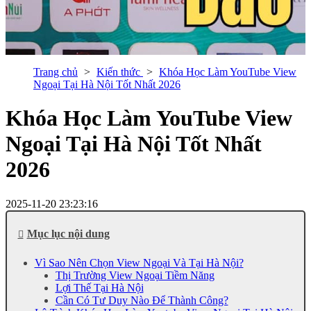
Trang chủ
Kiến thức
Khóa Học Làm YouTube View
Ngoại Tại Hà Nội Tốt Nhất 2026
Khóa Học Làm YouTube View
Ngoại Tại Hà Nội Tốt Nhất
2026
2025-11-20 23:23:16
Mục lục nội dung
Vì Sao Nên Chọn View Ngoại Và Tại Hà Nội?
Thị Trường View Ngoại Tiềm Năng
Lợi Thế Tại Hà Nội
Cần Có Tư Duy Nào Để Thành Công?