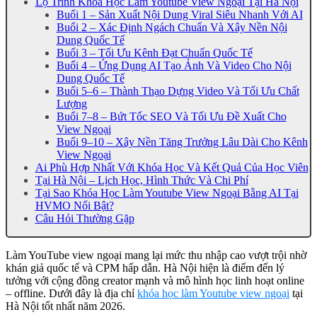
Lộ Trình Khóa Học Làm Youtube View Ngoại Tại Hà Nội
Buổi 1 – Sản Xuất Nội Dung Viral Siêu Nhanh Với AI
Buổi 2 – Xác Định Ngách Chuẩn Và Xây Nền Nội
Dung Quốc Tế
Buổi 3 – Tối Ưu Kênh Đạt Chuẩn Quốc Tế
Buổi 4 – Ứng Dụng AI Tạo Ảnh Và Video Cho Nội
Dung Quốc Tế
Buổi 5–6 – Thành Thạo Dựng Video Và Tối Ưu Chất
Lượng
Buổi 7–8 – Bứt Tốc SEO Và Tối Ưu Đề Xuất Cho
View Ngoại
Buổi 9–10 – Xây Nền Tăng Trưởng Lâu Dài Cho Kênh
View Ngoại
Ai Phù Hợp Nhất Với Khóa Học Và Kết Quả Của Học Viên
Tại Hà Nội – Lịch Học, Hình Thức Và Chi Phí
Tại Sao Khóa Học Làm Youtube View Ngoại Bằng AI Tại
HVMO Nổi Bật?
Câu Hỏi Thường Gặp
Làm YouTube view ngoại mang lại mức thu nhập cao vượt trội nhờ
khán giả quốc tế và CPM hấp dẫn. Hà Nội hiện là điểm đến lý
tưởng với cộng đồng creator mạnh và mô hình học linh hoạt online
– offline. Dưới đây là địa chỉ
khóa học làm Youtube view ngoại
tại
Hà Nội tốt nhất năm 2026.