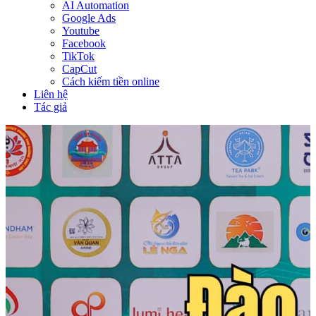
AI Automation
Google Ads
Youtube
Facebook
TikTok
CapCut
Cách kiếm tiền online
Liên hệ
Tác giả