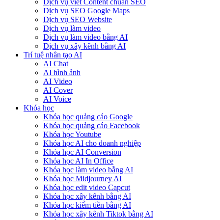
Dịch vụ viết Content chuẩn SEO
Dịch vụ SEO Google Maps
Dịch vụ SEO Website
Dịch vụ làm video
Dịch vụ làm video bằng AI
Dịch vụ xây kênh bằng AI
Trí tuệ nhân tạo AI
AI Chat
AI hình ảnh
AI Video
AI Cover
AI Voice
Khóa học
Khóa học quảng cáo Google
Khóa học quảng cáo Facebook
Khóa học Youtube
Khóa học AI cho doanh nghiệp
Khóa học AI Conversion
Khóa học AI In Office
Khóa học làm video bằng AI
Khóa học Midjourney AI
Khóa học edit video Capcut
Khóa học xây kênh bằng AI
Khóa học kiếm tiền bằng AI
Khóa học xây kênh Tiktok bằng AI