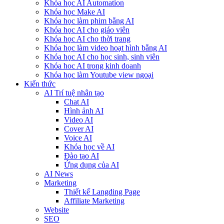
Khóa học AI Automation
Khóa học Make AI
Khóa học làm phim bằng AI
Khóa học AI cho giáo viên
Khóa học AI cho thời trang
Khóa học làm video hoạt hình bằng AI
Khóa học AI cho học sinh, sinh viên
Khóa hoc AI trong kinh doanh
Khóa học làm Youtube view ngoại
Kiến thức
AI Trí tuệ nhân tạo
Chat AI
Hình ảnh AI
Video AI
Cover AI
Voice AI
Khóa học về AI
Đào tạo AI
Ứng dụng của AI
AI News
Marketing
Thiết kế Langding Page
Affiliate Marketing
Website
SEO