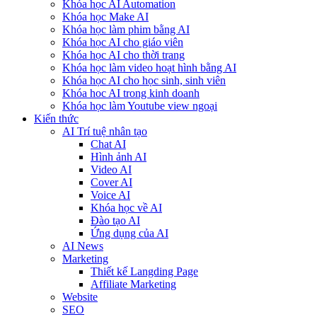
Khóa học AI Automation
Khóa học Make AI
Khóa học làm phim bằng AI
Khóa học AI cho giáo viên
Khóa học AI cho thời trang
Khóa học làm video hoạt hình bằng AI
Khóa học AI cho học sinh, sinh viên
Khóa hoc AI trong kinh doanh
Khóa học làm Youtube view ngoại
Kiến thức
AI Trí tuệ nhân tạo
Chat AI
Hình ảnh AI
Video AI
Cover AI
Voice AI
Khóa học về AI
Đào tạo AI
Ứng dụng của AI
AI News
Marketing
Thiết kế Langding Page
Affiliate Marketing
Website
SEO