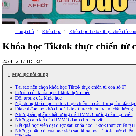
Trang chủ
Khóa học
Khóa học Tiktok thực chiến từ c
Khóa học Tiktok thực chiến từ
2024-12-17 11:15:34
Mục lục nội dung
Tại sao nên chọn khóa học Tiktok thực chiến từ con số 0?
Lợi ích của khóa học Tiktok thực chiến
Đối tượng của khóa học
Nội dung khóa học Tiktok thực chiến tại các Trung tâm đào tạo
Địa chỉ đào tạo khóa học Tiktok thực chiến uy tín, chất lượng
Những sản phẩm chất lượng mà HVMO hướng dẫn học viên
Những cam kết của HVMO dành cho học viên
Kết quả học viên đạt được sau khóa học Tiktok thực chiến t
Những nhận xét của học viên sau khóa học Tiktok thực chiế