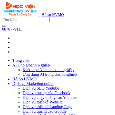
Hồ sơ HVMO
0878779111
Trang chủ
AI Cho Doanh Nghiệp
Khóa học AI cho doanh nghiệp
Ứng dụng AI trong doanh nghiệp
Hồ Sơ HVMO
Dịch vụ Marketing online
Dịch vụ SEO Youtube
Dịch vụ quảng cáo Facebook
Dịch vụ chạy quảng cáo Youtube
Dịch vụ thiết kế Website
Dịch vụ thiết kế Landing Page
Dịch vụ quảng cáo Google