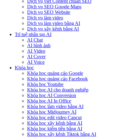
Dịch vụ viết Content chuẩn SEO
Dịch vụ SEO Google Maps
Dịch vụ SEO Website
Dịch vụ làm video
Dịch vụ làm video bằng AI
Dịch vụ xây kênh bằng AI
Trí tuệ nhân tạo AI
AI Chat
AI hình ảnh
AI Video
AI Cover
AI Voice
Khóa học
Khóa học quảng cáo Google
Khóa học quảng cáo Facebook
Khóa học Youtube
Khóa học AI cho doanh nghiệp
Khóa học AI Conversion
Khóa học AI In Office
Khóa học làm video bằng AI
Khóa học Midjourney AI
Khóa học edit video Capcut
Khóa học xây kênh bằng AI
Khóa học kiếm tiền bằng AI
Khóa học xây kênh Tiktok bằng AI