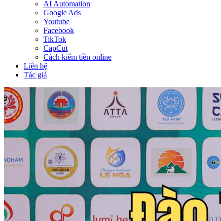
AI Automation
Google Ads
Youtube
Facebook
TikTok
CapCut
Cách kiếm tiền online
Liên hệ
Tác giả