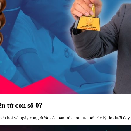
n từ con số 0?
nên hot và ngày càng được các bạn trẻ chọn lựa bởi các lý do dưới đây.