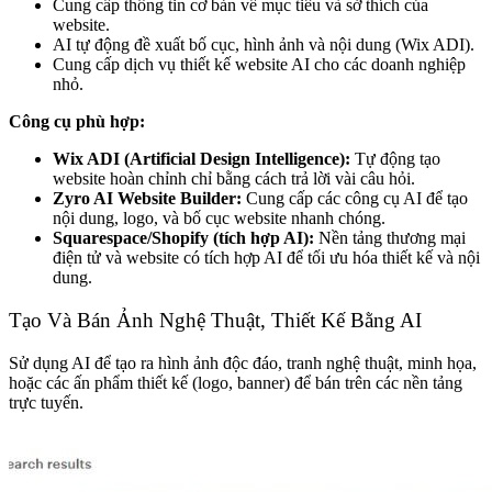
Cung cấp thông tin cơ bản về mục tiêu và sở thích của
website.
AI tự động đề xuất bố cục, hình ảnh và nội dung (Wix ADI).
Cung cấp dịch vụ thiết kế website AI cho các doanh nghiệp
nhỏ.
Công cụ phù hợp:
Wix ADI (Artificial Design Intelligence):
Tự động tạo
website hoàn chỉnh chỉ bằng cách trả lời vài câu hỏi.
Zyro AI Website Builder:
Cung cấp các công cụ AI để tạo
nội dung, logo, và bố cục website nhanh chóng.
Squarespace/Shopify (tích hợp AI):
Nền tảng thương mại
điện tử và website có tích hợp AI để tối ưu hóa thiết kế và nội
dung.
Tạo Và Bán Ảnh Nghệ Thuật, Thiết Kế Bằng AI
Sử dụng AI để tạo ra hình ảnh độc đáo, tranh nghệ thuật, minh họa,
hoặc các ấn phẩm thiết kế (logo, banner) để bán trên các nền tảng
trực tuyến.