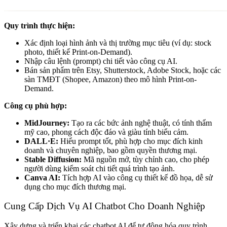
Quy trình thực hiện:
Xác định loại hình ảnh và thị trường mục tiêu (ví dụ: stock
photo, thiết kế Print-on-Demand).
Nhập câu lệnh (prompt) chi tiết vào công cụ AI.
Bán sản phẩm trên Etsy, Shutterstock, Adobe Stock, hoặc các
sàn TMĐT (Shopee, Amazon) theo mô hình Print-on-
Demand.
Công cụ phù hợp:
MidJourney:
Tạo ra các bức ảnh nghệ thuật, có tính thẩm
mỹ cao, phong cách độc đáo và giàu tính biểu cảm.
DALL·E:
Hiểu prompt tốt, phù hợp cho mục đích kinh
doanh và chuyên nghiệp, bao gồm quyền thương mại.
Stable Diffusion:
Mã nguồn mở, tùy chỉnh cao, cho phép
người dùng kiểm soát chi tiết quá trình tạo ảnh.
Canva AI:
Tích hợp AI vào công cụ thiết kế đồ họa, dễ sử
dụng cho mục đích thương mại.
Cung Cấp Dịch Vụ AI Chatbot Cho Doanh Nghiệp
Xây dựng và triển khai các chatbot AI để tự động hóa quy trình