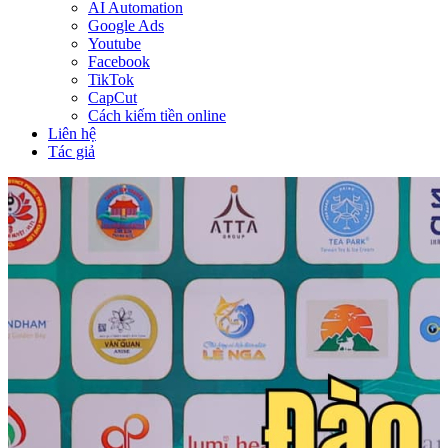
AI Automation
Google Ads
Youtube
Facebook
TikTok
CapCut
Cách kiếm tiền online
Liên hệ
Tác giả