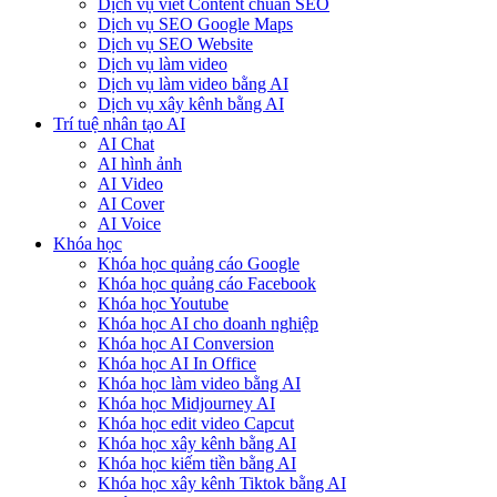
Dịch vụ viết Content chuẩn SEO
Dịch vụ SEO Google Maps
Dịch vụ SEO Website
Dịch vụ làm video
Dịch vụ làm video bằng AI
Dịch vụ xây kênh bằng AI
Trí tuệ nhân tạo AI
AI Chat
AI hình ảnh
AI Video
AI Cover
AI Voice
Khóa học
Khóa học quảng cáo Google
Khóa học quảng cáo Facebook
Khóa học Youtube
Khóa học AI cho doanh nghiệp
Khóa học AI Conversion
Khóa học AI In Office
Khóa học làm video bằng AI
Khóa học Midjourney AI
Khóa học edit video Capcut
Khóa học xây kênh bằng AI
Khóa học kiếm tiền bằng AI
Khóa học xây kênh Tiktok bằng AI