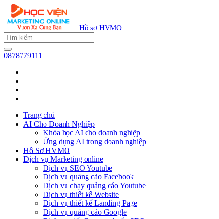
Hồ sơ HVMO
0878779111
Trang chủ
AI Cho Doanh Nghiệp
Khóa học AI cho doanh nghiệp
Ứng dụng AI trong doanh nghiệp
Hồ Sơ HVMO
Dịch vụ Marketing online
Dịch vụ SEO Youtube
Dịch vụ quảng cáo Facebook
Dịch vụ chạy quảng cáo Youtube
Dịch vụ thiết kế Website
Dịch vụ thiết kế Landing Page
Dịch vụ quảng cáo Google