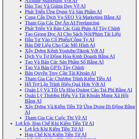
Affiliate Marketing Với AI
Đào Tạo Và Giảng Dạy Về AI
Phát Triển Ứng Dụng Và Sản Phẩm AI
Cung Cấp Dịch Vụ SEO Và Marketing Bằng AI
Tham Gia Các Dự Án AI Freelancing
Phát Triển Và Bán Các Giải Pháp AI Tùy Chỉnh
Tạo Giọng Đọc AI Cho Sách Nói/Phim Tài Liệu
Đầu Tư Vào Cổ Phiếu/Công Ty AI
Bán Dữ Liệu Cho Các Mô Hình AI
Xây Dựng Kênh Youtube/Tiktok Với AI
Dịch Vụ Tự Động Hóa Kinh Doanh Bằng AI
Tạo Và Bán Các Sản Phẩm Số Bằng AI
Tạo Và Bán GPTs Tùy Chỉnh
Bán Quyền Truy Cập Tài Khoản AI
Tham Gia Các Chương Trình Kiếm Tiền AI
Hỗ Trợ Lập Trình Hiệu Quả Hơn Với AI
Quản Lý Và Tối Ưu Hóa Quảng Cáo Trả Phí Bằng AI
Quản Lý Thương Hiệu Và Tài Khoản Mạng Xã Hội
Bằng AI
Xây Dựng Và Kiếm Tiền Từ Ứng Dụng Di Động Bằng
AI
Tham Gia Các Cuộc Thi Về AI
Lợi Ích, Hạn Chế Khi Kiếm Tiền Từ AI
Lợi Ích Khi Kiếm Tiền Từ AI
Hạn Chế Khi Kiếm Tiền Từ AI