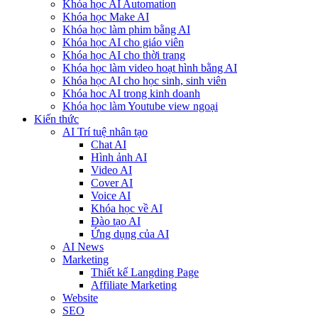
Khóa học AI Automation
Khóa học Make AI
Khóa học làm phim bằng AI
Khóa học AI cho giáo viên
Khóa học AI cho thời trang
Khóa học làm video hoạt hình bằng AI
Khóa học AI cho học sinh, sinh viên
Khóa hoc AI trong kinh doanh
Khóa học làm Youtube view ngoại
Kiến thức
AI Trí tuệ nhân tạo
Chat AI
Hình ảnh AI
Video AI
Cover AI
Voice AI
Khóa học về AI
Đào tạo AI
Ứng dụng của AI
AI News
Marketing
Thiết kế Langding Page
Affiliate Marketing
Website
SEO