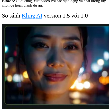
Bước 5
: Cuối cùng, xuất video với các định dạng và chất lượng tùy
chọn để hoàn thành dự án.
So sánh
Kling AI
version 1.5 với 1.0