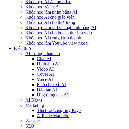
Khóa học AI Automation
Khóa học Make AI
Khóa học làm phim bằng AI
Khóa học AI cho giáo viên
Khóa học AI cho thời trang
Khóa học làm video hoạt hình bằng AI
Khóa học AI cho học sinh, sinh viên
Khóa hoc AI trong kinh doanh
Khóa học làm Youtube view ngoại
Kiến thức
AI Trí tuệ nhân tạo
Chat AI
Hình ảnh AI
Video AI
Cover AI
Voice AI
Khóa học về AI
Đào tạo AI
Ứng dụng của AI
AI News
Marketing
Thiết kế Langding Page
Affiliate Marketing
Website
SEO