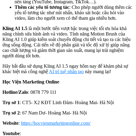
nền tảng (YouTube, Instagram, TikTok…).
Thêm các yếu tố tương tác
: Cho phép người dùng thêm các
yếu tố tương tác như nút nhấn, khảo sát hoặc câu hỏi vào
video, làm cho người xem có thể tham gia nhiều hơn.
Kling AI 1.5
là một bước tiến vượt bậc trong việc tối ưu hóa khả
năng chỉnh sửa hình ảnh và video. Tính năng Motion Brush của
Kling AI 1.0 giúp kiểm soát chuyển động chi tiết và tạo ra các hiệu
ứng sống động. Cải tiến về độ phân giải và tốc độ xử lý giúp nâng
cao chất lượng và giảm thời gian sản xuất, mang lại trải nghiệm
người dùng tốt hơn.
Hãy bắt đầu sử dụng Kling AI 1.5 ngay hôm nay để khám phá sự
khác biệt mà công nghệ
AI trí tuệ nhân tạo
này mang lại!
Học Viện Marketing Online
Hotline/Zalo
: 0878 779 111
Trụ sở 1
: CT5- X2 KĐT Linh Đàm- Hoàng Mai- Hà Nội
Trụ sở 2
: 67 Nam Dư- Hoàng Mai- Hà Nội
Website
:
https://hocvienmarketingonline.com/
Youtube
: