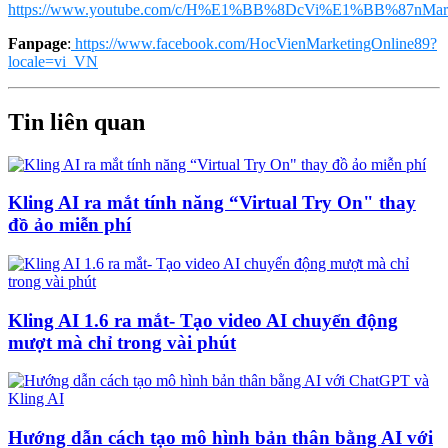
https://www.youtube.com/c/H%E1%BB%8DcVi%E1%BB%87nMark
Fanpage
:
https://www.facebook.com/HocVienMarketingOnline89?
locale=vi_VN
Tin liên quan
Kling AI ra mắt tính năng “Virtual Try On" thay
đồ ảo miễn phí
Kling AI 1.6 ra mắt- Tạo video AI chuyển động
mượt mà chỉ trong vài phút
Hướng dẫn cách tạo mô hình bản thân bằng AI với