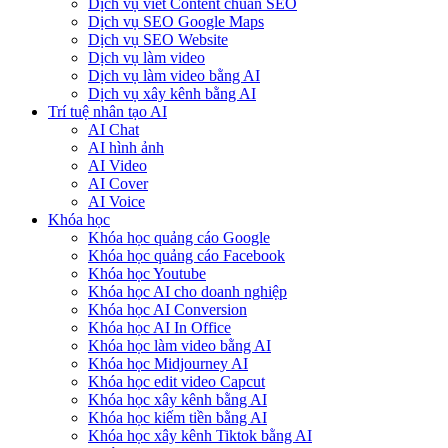
Dịch vụ viết Content chuẩn SEO
Dịch vụ SEO Google Maps
Dịch vụ SEO Website
Dịch vụ làm video
Dịch vụ làm video bằng AI
Dịch vụ xây kênh bằng AI
Trí tuệ nhân tạo AI
AI Chat
AI hình ảnh
AI Video
AI Cover
AI Voice
Khóa học
Khóa học quảng cáo Google
Khóa học quảng cáo Facebook
Khóa học Youtube
Khóa học AI cho doanh nghiệp
Khóa học AI Conversion
Khóa học AI In Office
Khóa học làm video bằng AI
Khóa học Midjourney AI
Khóa học edit video Capcut
Khóa học xây kênh bằng AI
Khóa học kiếm tiền bằng AI
Khóa học xây kênh Tiktok bằng AI