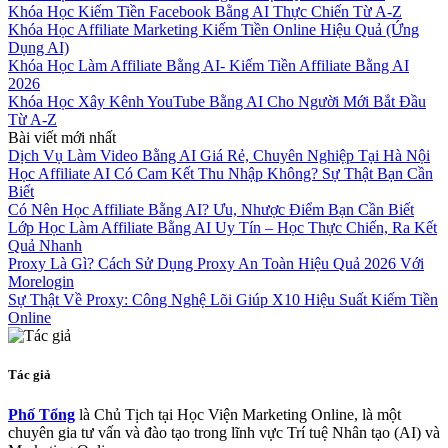
Khóa Học Kiếm Tiền Facebook Bằng AI Thực Chiến Từ A-Z
Khóa Học Affiliate Marketing Kiếm Tiền Online Hiệu Quả (Ứng
Dụng AI)
Khóa Học Làm Affiliate Bằng AI- Kiếm Tiền Affiliate Bằng AI
2026
Khóa Học Xây Kênh YouTube Bằng AI Cho Người Mới Bắt Đầu
Từ A-Z
Bài viết mới nhất
Dịch Vụ Làm Video Bằng AI Giá Rẻ, Chuyên Nghiệp Tại Hà Nội
Học Affiliate AI Có Cam Kết Thu Nhập Không? Sự Thật Bạn Cần
Biết
Có Nên Học Affiliate Bằng AI? Ưu, Nhược Điểm Bạn Cần Biết
Lớp Học Làm Affiliate Bằng AI Uy Tín – Học Thực Chiến, Ra Kết
Quả Nhanh
Proxy Là Gì? Cách Sử Dụng Proxy An Toàn Hiệu Quả 2026 Với
Morelogin
Sự Thật Về Proxy: Công Nghệ Lõi Giúp X10 Hiệu Suất Kiếm Tiền
Online
Tác giả
Phố Tổng
là Chủ Tịch tại Học Viện Marketing Online, là một
chuyên gia tư vấn và đào tạo trong lĩnh vực Trí tuệ Nhân tạo (AI) và