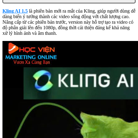
Kling AI 1.5
là phiên bản mới ra mắt của Kling, giúp người dùng dễ
dàng biến ý tưởng thành các video sống động với chất lượng cao.
Nâng cấp từ các phiên bản trước, version này hỗ trợ tạo ra video có
độ phân giải lên đến 1080p, đồng thời cải thiện đáng kể khả năng
xử lý hình ảnh và âm thanh.