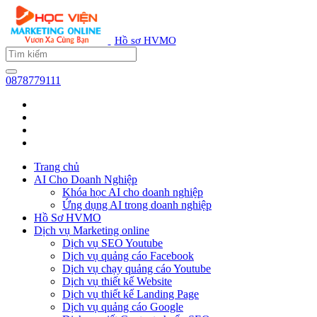
Hồ sơ HVMO
0878779111
Trang chủ
AI Cho Doanh Nghiệp
Khóa học AI cho doanh nghiệp
Ứng dụng AI trong doanh nghiệp
Hồ Sơ HVMO
Dịch vụ Marketing online
Dịch vụ SEO Youtube
Dịch vụ quảng cáo Facebook
Dịch vụ chạy quảng cáo Youtube
Dịch vụ thiết kế Website
Dịch vụ thiết kế Landing Page
Dịch vụ quảng cáo Google