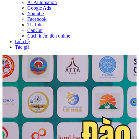
AI Automation
Google Ads
Youtube
Facebook
TikTok
CapCut
Cách kiếm tiền online
Liên hệ
Tác giả