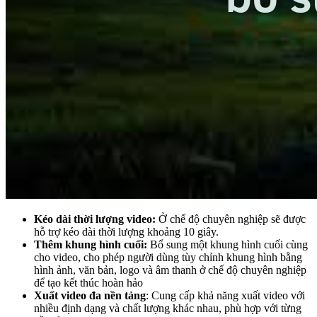
Kéo dài thời lượng video:
Ở chế độ chuyên nghiệp sẽ được
hỗ trợ kéo dài thời lượng khoảng 10 giây.
Thêm khung hình cuối:
Bổ sung một khung hình cuối cùng
cho video, cho phép người dùng tùy chỉnh khung hình bằng
hình ảnh, văn bản, logo và âm thanh ở chế độ chuyên nghiệp
để tạo kết thúc hoàn hảo
Xuất video đa nền tảng
: Cung cấp khả năng xuất video với
nhiều định dạng và chất lượng khác nhau, phù hợp với từng