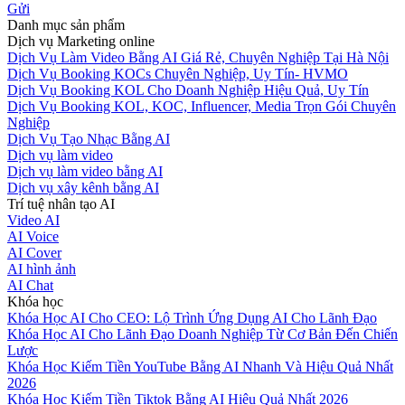
Gửi
Danh mục sản phẩm
Dịch vụ Marketing online
Dịch Vụ Làm Video Bằng AI Giá Rẻ, Chuyên Nghiệp Tại Hà Nội
Dịch Vụ Booking KOCs Chuyên Nghiệp, Uy Tín- HVMO
Dịch Vụ Booking KOL Cho Doanh Nghiệp Hiệu Quả, Uy Tín
Dịch Vụ Booking KOL, KOC, Influencer, Media Trọn Gói Chuyên
Nghiệp
Dịch Vụ Tạo Nhạc Bằng AI
Dịch vụ làm video
Dịch vụ làm video bằng AI
Dịch vụ xây kênh bằng AI
Trí tuệ nhân tạo AI
Video AI
AI Voice
AI Cover
AI hình ảnh
AI Chat
Khóa học
Khóa Học AI Cho CEO: Lộ Trình Ứng Dụng AI Cho Lãnh Đạo
Khóa Học AI Cho Lãnh Đạo Doanh Nghiệp Từ Cơ Bản Đến Chiến
Lược
Khóa Học Kiếm Tiền YouTube Bằng AI Nhanh Và Hiệu Quả Nhất
2026
Khóa Học Kiếm Tiền Tiktok Bằng AI Hiệu Quả Nhất 2026