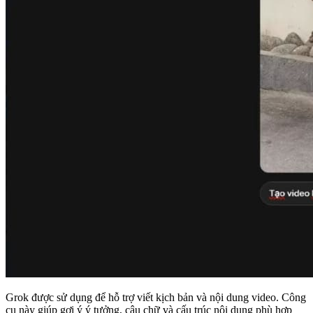
Grok được sử dụng để hỗ trợ viết kịch bản và nội dung video. Công
cụ này giúp gợi ý ý tưởng, câu chữ và cấu trúc nội dung phù hợp