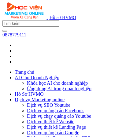
Hồ sơ HVMO
0878779111
Trang chủ
AI Cho Doanh Nghiệp
Khóa học AI cho doanh nghiệp
Ứng dụng AI trong doanh nghiệp
Hồ Sơ HVMO
Dịch vụ Marketing online
Dịch vụ SEO Youtube
Dịch vụ quảng cáo Facebook
Dịch vụ chạy quảng cáo Youtube
Dịch vụ thiết kế Website
Dịch vụ thiết kế Landing Page
Dịch vụ quảng cáo Google