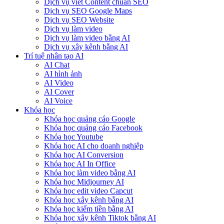
Dịch vụ viết Content chuẩn SEO
Dịch vụ SEO Google Maps
Dịch vụ SEO Website
Dịch vụ làm video
Dịch vụ làm video bằng AI
Dịch vụ xây kênh bằng AI
Trí tuệ nhân tạo AI
AI Chat
AI hình ảnh
AI Video
AI Cover
AI Voice
Khóa học
Khóa học quảng cáo Google
Khóa học quảng cáo Facebook
Khóa học Youtube
Khóa học AI cho doanh nghiệp
Khóa học AI Conversion
Khóa học AI In Office
Khóa học làm video bằng AI
Khóa học Midjourney AI
Khóa học edit video Capcut
Khóa học xây kênh bằng AI
Khóa học kiếm tiền bằng AI
Khóa học xây kênh Tiktok bằng AI