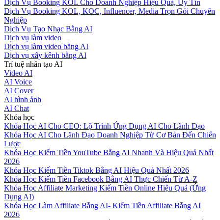
Dịch Vụ Booking KOL Cho Doanh Nghiệp Hiệu Quả, Uy Tín
Dịch Vụ Booking KOL, KOC, Influencer, Media Trọn Gói Chuyên
Nghiệp
Dịch Vụ Tạo Nhạc Bằng AI
Dịch vụ làm video
Dịch vụ làm video bằng AI
Dịch vụ xây kênh bằng AI
Trí tuệ nhân tạo AI
Video AI
AI Voice
AI Cover
AI hình ảnh
AI Chat
Khóa học
Khóa Học AI Cho CEO: Lộ Trình Ứng Dụng AI Cho Lãnh Đạo
Khóa Học AI Cho Lãnh Đạo Doanh Nghiệp Từ Cơ Bản Đến Chiến
Lược
Khóa Học Kiếm Tiền YouTube Bằng AI Nhanh Và Hiệu Quả Nhất
2026
Khóa Học Kiếm Tiền Tiktok Bằng AI Hiệu Quả Nhất 2026
Khóa Học Kiếm Tiền Facebook Bằng AI Thực Chiến Từ A-Z
Khóa Học Affiliate Marketing Kiếm Tiền Online Hiệu Quả (Ứng
Dụng AI)
Khóa Học Làm Affiliate Bằng AI- Kiếm Tiền Affiliate Bằng AI
2026