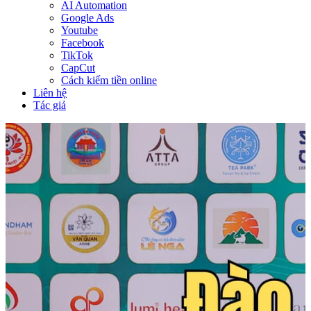
AI Automation
Google Ads
Youtube
Facebook
TikTok
CapCut
Cách kiếm tiền online
Liên hệ
Tác giả