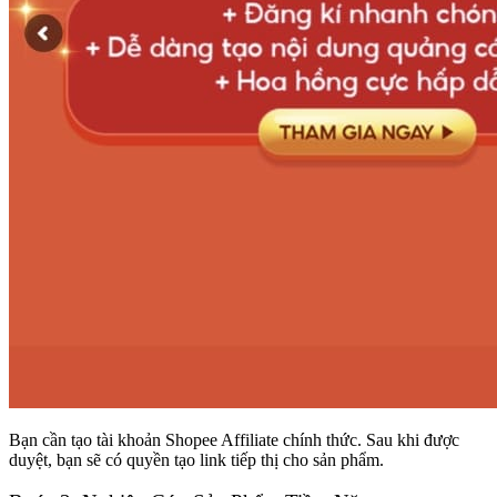
Bạn cần tạo tài khoản Shopee Affiliate chính thức. Sau khi được
duyệt, bạn sẽ có quyền tạo link tiếp thị cho sản phẩm.