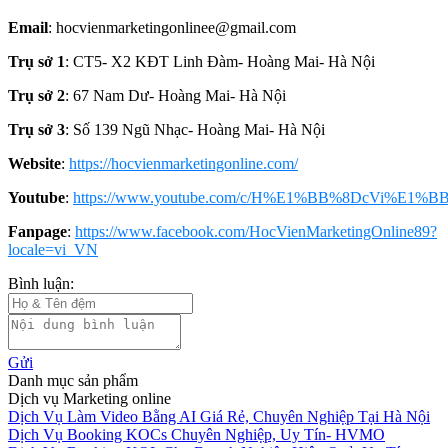
Email
: hocvienmarketingonlinee@gmail.com
Trụ sở 1
: CT5- X2 KĐT Linh Đàm- Hoàng Mai- Hà Nội
Trụ sở 2
: 67 Nam Dư- Hoàng Mai- Hà Nội
Trụ sở 3
: Số 139 Ngũ Nhạc- Hoàng Mai- Hà Nội
Website
:
https://hocvienmarketingonline.com/
Youtube
:
https://www.youtube.com/c/H%E1%BB%8DcVi%E1%BB
Fanpage
:
https://www.facebook.com/HocVienMarketingOnline89?
locale=vi_VN
Bình luận:
Gửi
Danh mục sản phẩm
Dịch vụ Marketing online
Dịch Vụ Làm Video Bằng AI Giá Rẻ, Chuyên Nghiệp Tại Hà Nội
Dịch Vụ Booking KOCs Chuyên Nghiệp, Uy Tín- HVMO