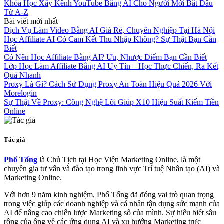
Khóa Học Xây Kênh YouTube Bằng AI Cho Người Mới Bắt Đầu
Từ A-Z
Bài viết mới nhất
Dịch Vụ Làm Video Bằng AI Giá Rẻ, Chuyên Nghiệp Tại Hà Nội
Học Affiliate AI Có Cam Kết Thu Nhập Không? Sự Thật Bạn Cần
Biết
Có Nên Học Affiliate Bằng AI? Ưu, Nhược Điểm Bạn Cần Biết
Lớp Học Làm Affiliate Bằng AI Uy Tín – Học Thực Chiến, Ra Kết
Quả Nhanh
Proxy Là Gì? Cách Sử Dụng Proxy An Toàn Hiệu Quả 2026 Với
Morelogin
Sự Thật Về Proxy: Công Nghệ Lõi Giúp X10 Hiệu Suất Kiếm Tiền
Online
Tác giả
Phố Tổng
là Chủ Tịch tại Học Viện Marketing Online, là một
chuyên gia tư vấn và đào tạo trong lĩnh vực Trí tuệ Nhân tạo (AI) và
Marketing Online.
Với hơn 9 năm kinh nghiệm, Phố Tổng đã đóng vai trò quan trọng
trong việc giúp các doanh nghiệp và cá nhân tận dụng sức mạnh của
AI để nâng cao chiến lược Marketing số của mình. Sự hiểu biết sâu
rộng của ông về các ứng dụng AI và xu hướng Marketing trực