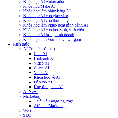
Khóa học AI Automation
Khóa học Make AI
Khóa học làm phim bằng AI
Khóa học AI cho giáo viên
Khóa học AI cho thời trang
Khóa học làm video hoạt hình bằng AI
Khóa học AI cho học sinh, sinh viên
Khóa hoc AI trong kinh doanh
Khóa học làm Youtube view ngoại
Kiến thức
AI Trí tuệ nhân tạo
Chat AI
Hình ảnh AI
Video AI
Cover AI
Voice AI
Khóa học về AI
Đào tạo AI
Ứng dụng của AI
AI News
Marketing
Thiết kế Langding Page
Affiliate Marketing
Website
SEO