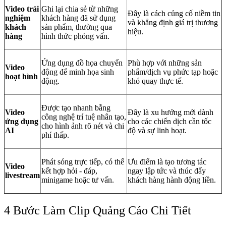
Video trải
Ghi lại chia sẻ từ những
Đây là cách củng cố niềm tin
nghiệm
khách hàng đã sử dụng
và khẳng định giá trị thương
khách
sản phẩm, thường qua
hiệu.
hàng
hình thức phỏng vấn.
Ứng dụng đồ họa chuyển
Phù hợp với những sản
Video
động để minh họa sinh
phẩm/dịch vụ phức tạp hoặc
hoạt hình
động.
khó quay thực tế.
Được tạo nhanh bằng
Video
Đây là xu hướng mới dành
công nghệ trí tuệ nhân tạo,
ứng dụng
cho các chiến dịch cần tốc
cho hình ảnh rõ nét và chi
AI
độ và sự linh hoạt.
phí thấp.
Phát sóng trực tiếp, có thể
Ưu điểm là tạo tương tác
Video
kết hợp hỏi - đáp,
ngay lập tức và thúc đẩy
livestream
minigame hoặc tư vấn.
khách hàng hành động liền.
4 Bước Làm Clip Quảng Cáo
Chi Tiết