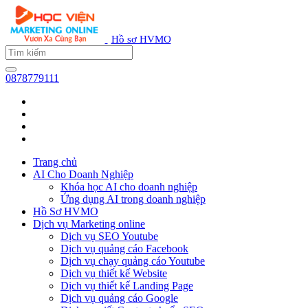
Hồ sơ HVMO
0878779111
Trang chủ
AI Cho Doanh Nghiệp
Khóa học AI cho doanh nghiệp
Ứng dụng AI trong doanh nghiệp
Hồ Sơ HVMO
Dịch vụ Marketing online
Dịch vụ SEO Youtube
Dịch vụ quảng cáo Facebook
Dịch vụ chạy quảng cáo Youtube
Dịch vụ thiết kế Website
Dịch vụ thiết kế Landing Page
Dịch vụ quảng cáo Google