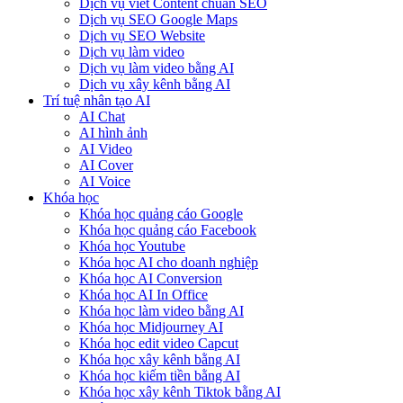
Dịch vụ viết Content chuẩn SEO
Dịch vụ SEO Google Maps
Dịch vụ SEO Website
Dịch vụ làm video
Dịch vụ làm video bằng AI
Dịch vụ xây kênh bằng AI
Trí tuệ nhân tạo AI
AI Chat
AI hình ảnh
AI Video
AI Cover
AI Voice
Khóa học
Khóa học quảng cáo Google
Khóa học quảng cáo Facebook
Khóa học Youtube
Khóa học AI cho doanh nghiệp
Khóa học AI Conversion
Khóa học AI In Office
Khóa học làm video bằng AI
Khóa học Midjourney AI
Khóa học edit video Capcut
Khóa học xây kênh bằng AI
Khóa học kiếm tiền bằng AI
Khóa học xây kênh Tiktok bằng AI