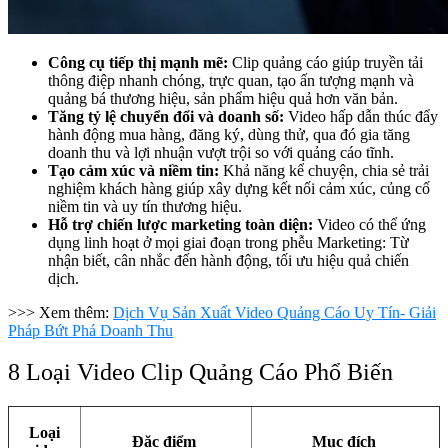
Công cụ tiếp thị mạnh mẽ:
Clip quảng cáo giúp truyền tải
thông điệp nhanh chóng, trực quan, tạo ấn tượng mạnh và
quảng bá thương hiệu, sản phẩm hiệu quả hơn văn bản.
Tăng tỷ lệ chuyển đổi và doanh số:
Video hấp dẫn thúc đẩy
hành động mua hàng, đăng ký, dùng thử, qua đó gia tăng
doanh thu và lợi nhuận vượt trội so với quảng cáo tĩnh.
Tạo cảm xúc và niềm tin:
Khả năng kể chuyện, chia sẻ trải
nghiệm khách hàng giúp xây dựng kết nối cảm xúc, củng cố
niềm tin và uy tín thương hiệu.
Hỗ trợ chiến lược marketing toàn diện:
Video có thể ứng
dụng linh hoạt ở mọi giai đoạn trong phễu Marketing: Từ
nhận biết, cân nhắc đến hành động, tối ưu hiệu quả chiến
dịch.
>>> Xem thêm:
Dịch Vụ Sản Xuất Video Quảng Cáo Uy Tín- Giải
Pháp Bứt Phá Doanh Thu
8 Loại Video Clip Quảng Cáo Phổ Biến
Loại
Đặc điểm
Mục đích