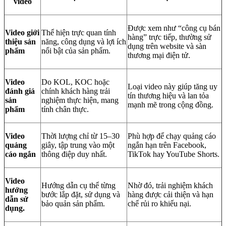
video
Được xem như “công cụ bán
Video giới
Thể hiện trực quan tính
hàng” trực tiếp, thường sử
thiệu sản
năng, công dụng và lợi ích
dụng trên website và sàn
phẩm
nổi bật của sản phẩm.
thương mại điện tử.
Video
Do KOL, KOC hoặc
Loại video này giúp tăng uy
đánh giá
chính khách hàng trải
tín thương hiệu và lan tỏa
sản
nghiệm thực hiện, mang
mạnh mẽ trong cộng đồng.
phẩm
tính chân thực.
Video
Thời lượng chỉ từ 15–30
Phù hợp để chạy quảng cáo
quảng
giây, tập trung vào một
ngắn hạn trên Facebook,
cáo ngắn
thông điệp duy nhất.
TikTok hay YouTube Shorts.
Video
Hướng dẫn cụ thể từng
Nhờ đó, trải nghiệm khách
hướng
bước lắp đặt, sử dụng và
hàng được cải thiện và hạn
dẫn sử
bảo quản sản phẩm.
chế rủi ro khiếu nại.
dụng.