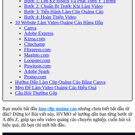
Bước 1: Lên Kế Hoạch Và Phát Triển Ý Tưởng
Bước 2: Chuẩn Bị Trước Khi Làm Video
Bước 3: Tiến Hành Làm Clip Quảng Cáo
Bước 4: Hoàn Thiện Video
10 Website Làm Video Quảng Cáo Hàng Đầu
Canva
Adobe Express
Kizoa.com
Clipchamp
Flixpress.com
Magisto.com
Loopster.com
Powtoon.com
Adobe Spark
Promo.com
Hướng Dẫn Làm Clip Quảng Cáo Bằng Canva
Mẹo Để Làm Video Quảng Cáo Hiệu Quả
Câu Hỏi Thường Gặp
Bạn muốn bắt đầu
làm clip quảng cáo
nhưng chưa biết bắt đầu từ
đâu? Đừng lo! Bài viết này, HVMO sẽ hướng dẫn bạn từng bước từ
A đến Z, giúp tạo nên video quảng cáo chuyên nghiệp, cuốn hút và
hiệu quả, dù bạn chỉ mới bắt đầu.