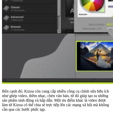
Bên cạnh đó, Kizoa còn cung cấp nhiều công cụ chỉnh sửa hữu ích
như ghép video, thêm nhạc, chèn văn bản, từ đó giúp tạo ra những
sản phẩm sinh động và hấp dẫn. Một ưu điểm khác là video được
làm từ Kizoa có thể chia sẻ trực tiếp lên các mạng xã hội mà không
cần qua các bước phức tạp.