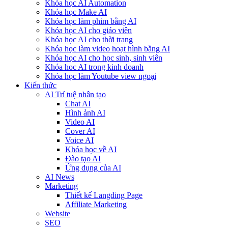
Khóa học AI Automation
Khóa học Make AI
Khóa học làm phim bằng AI
Khóa học AI cho giáo viên
Khóa học AI cho thời trang
Khóa học làm video hoạt hình bằng AI
Khóa học AI cho học sinh, sinh viên
Khóa hoc AI trong kinh doanh
Khóa học làm Youtube view ngoại
Kiến thức
AI Trí tuệ nhân tạo
Chat AI
Hình ảnh AI
Video AI
Cover AI
Voice AI
Khóa học về AI
Đào tạo AI
Ứng dụng của AI
AI News
Marketing
Thiết kế Langding Page
Affiliate Marketing
Website
SEO