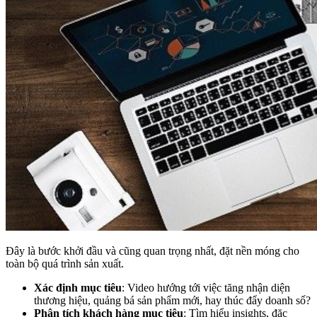
Đây là bước khởi đầu và cũng quan trọng nhất, đặt nền móng cho
toàn bộ quá trình sản xuất.
Xác định mục tiêu
: Video hướng tới việc tăng nhận diện
thương hiệu, quảng bá sản phẩm mới, hay thúc đẩy doanh số?
Phân tích khách hàng mục tiêu
: Tìm hiểu insights, đặc