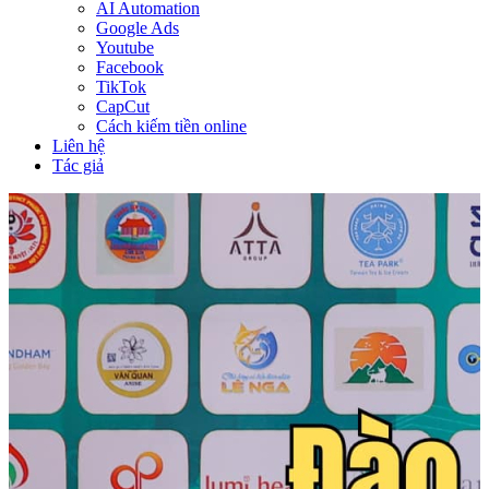
AI Automation
Google Ads
Youtube
Facebook
TikTok
CapCut
Cách kiếm tiền online
Liên hệ
Tác giả