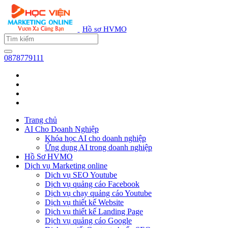
Hồ sơ HVMO
0878779111
Trang chủ
AI Cho Doanh Nghiệp
Khóa học AI cho doanh nghiệp
Ứng dụng AI trong doanh nghiệp
Hồ Sơ HVMO
Dịch vụ Marketing online
Dịch vụ SEO Youtube
Dịch vụ quảng cáo Facebook
Dịch vụ chạy quảng cáo Youtube
Dịch vụ thiết kế Website
Dịch vụ thiết kế Landing Page
Dịch vụ quảng cáo Google