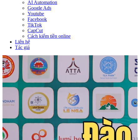
AI Automation
Google Ads
Youtube
Facebook
TikTok
CapCut
Cách kiếm tiền online
Liên hệ
Tác giả