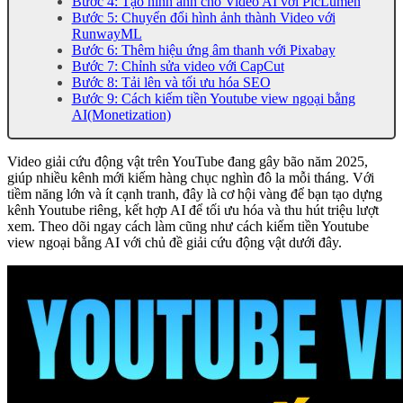
Bước 4: Tạo hình ảnh cho Video AI với PicLumen
Bước 5: Chuyển đổi hình ảnh thành Video với
RunwayML
Bước 6: Thêm hiệu ứng âm thanh với Pixabay
Bước 7: Chỉnh sửa video với CapCut
Bước 8: Tải lên và tối ưu hóa SEO
Bước 9: Cách kiếm tiền Youtube view ngoại bằng
AI(Monetization)
Video giải cứu động vật trên YouTube đang gây bão năm 2025,
giúp nhiều kênh mới kiếm hàng chục nghìn đô la mỗi tháng. Với
tiềm năng lớn và ít cạnh tranh, đây là cơ hội vàng để bạn tạo dựng
kênh Youtube riêng, kết hợp AI để tối ưu hóa và thu hút triệu lượt
xem. Theo dõi ngay cách làm cũng như cách kiếm tiền Youtube
view ngoại bằng AI với chủ đề giải cứu động vật dưới đây.