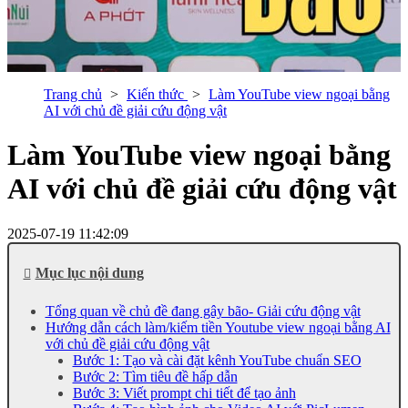
Trang chủ
Kiến thức
Làm YouTube view ngoại bằng
AI với chủ đề giải cứu động vật
Làm YouTube view ngoại bằng
AI với chủ đề giải cứu động vật
2025-07-19 11:42:09
Mục lục nội dung
Tổng quan về chủ đề đang gây bão- Giải cứu động vật
Hướng dẫn cách làm/kiếm tiền Youtube view ngoại bằng AI
với chủ đề giải cứu động vật
Bước 1: Tạo và cài đặt kênh YouTube chuẩn SEO
Bước 2: Tìm tiêu đề hấp dẫn
Bước 3: Viết prompt chi tiết để tạo ảnh