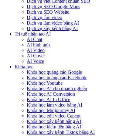
Dịch vụ viết Content chuẩn SEO
Dịch vụ SEO Google Maps
Dịch vụ SEO Website
Dịch vụ làm video
Dịch vụ làm video bằng AI
Dịch vụ xây kênh bằng AI
Trí tuệ nhân tạo AI
AI Chat
AI hình ảnh
AI Video
AI Cover
AI Voice
Khóa học
Khóa học quảng cáo Google
Khóa học quảng cáo Facebook
Khóa học Youtube
Khóa học AI cho doanh nghiệp
Khóa học AI Conversion
Khóa học AI In Office
Khóa học làm video bằng AI
Khóa học Midjourney AI
Khóa học edit video Capcut
Khóa học xây kênh bằng AI
Khóa học kiếm tiền bằng AI
Khóa học xây kênh Tiktok bằng AI