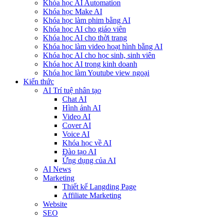
Khóa học AI Automation
Khóa học Make AI
Khóa học làm phim bằng AI
Khóa học AI cho giáo viên
Khóa học AI cho thời trang
Khóa học làm video hoạt hình bằng AI
Khóa học AI cho học sinh, sinh viên
Khóa hoc AI trong kinh doanh
Khóa học làm Youtube view ngoại
Kiến thức
AI Trí tuệ nhân tạo
Chat AI
Hình ảnh AI
Video AI
Cover AI
Voice AI
Khóa học về AI
Đào tạo AI
Ứng dụng của AI
AI News
Marketing
Thiết kế Langding Page
Affiliate Marketing
Website
SEO