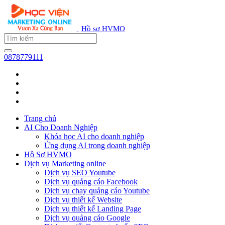
Hồ sơ HVMO
0878779111
Trang chủ
AI Cho Doanh Nghiệp
Khóa học AI cho doanh nghiệp
Ứng dụng AI trong doanh nghiệp
Hồ Sơ HVMO
Dịch vụ Marketing online
Dịch vụ SEO Youtube
Dịch vụ quảng cáo Facebook
Dịch vụ chạy quảng cáo Youtube
Dịch vụ thiết kế Website
Dịch vụ thiết kế Landing Page
Dịch vụ quảng cáo Google