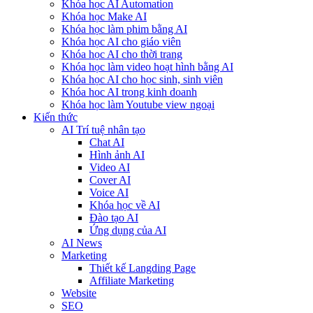
Khóa học AI Automation
Khóa học Make AI
Khóa học làm phim bằng AI
Khóa học AI cho giáo viên
Khóa học AI cho thời trang
Khóa học làm video hoạt hình bằng AI
Khóa học AI cho học sinh, sinh viên
Khóa hoc AI trong kinh doanh
Khóa học làm Youtube view ngoại
Kiến thức
AI Trí tuệ nhân tạo
Chat AI
Hình ảnh AI
Video AI
Cover AI
Voice AI
Khóa học về AI
Đào tạo AI
Ứng dụng của AI
AI News
Marketing
Thiết kế Langding Page
Affiliate Marketing
Website
SEO