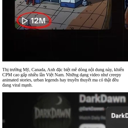
Thị trường Mỹ, Canada, Anh đặc biệt mê dòng nội dung này, khiến
CPM cao gấp nhiều lần Việt Nam. Những dạng video như creepy
animated stories, urban legends hay truyền thuyết ma có thật đều
đang viral mạnh.