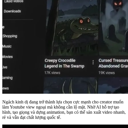
Ngách kinh dị đang trở thành lựa chọn cực mạnh cho creator muốn
làm Youtube view ngoại mà không cần lộ mặt. Nhờ AI hỗ trợ tạo
hình, tạo giọng và dựng animation, bạn có thể sản xuất video nhanh,
rẻ và vẫn đạt chất lượng quốc tế.