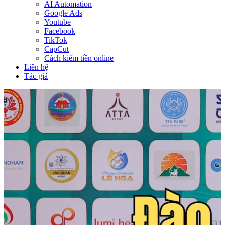
AI Automation
Google Ads
Youtube
Facebook
TikTok
CapCut
Cách kiếm tiền online
Liên hệ
Tác giả