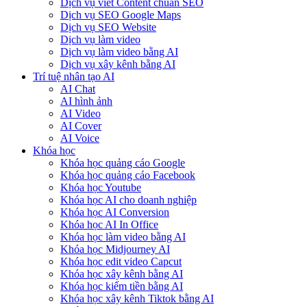
Dịch vụ viết Content chuẩn SEO
Dịch vụ SEO Google Maps
Dịch vụ SEO Website
Dịch vụ làm video
Dịch vụ làm video bằng AI
Dịch vụ xây kênh bằng AI
Trí tuệ nhân tạo AI
AI Chat
AI hình ảnh
AI Video
AI Cover
AI Voice
Khóa học
Khóa học quảng cáo Google
Khóa học quảng cáo Facebook
Khóa học Youtube
Khóa học AI cho doanh nghiệp
Khóa học AI Conversion
Khóa học AI In Office
Khóa học làm video bằng AI
Khóa học Midjourney AI
Khóa học edit video Capcut
Khóa học xây kênh bằng AI
Khóa học kiếm tiền bằng AI
Khóa học xây kênh Tiktok bằng AI