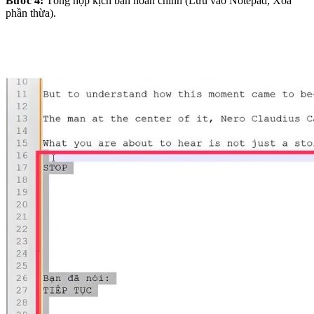
Bước 4:
Tổng hợp kịch bản hoàn chỉnh (Lưu vào Notepad, Xóa
phần thừa).