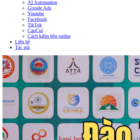
AI Automation
Google Ads
Youtube
Facebook
TikTok
CapCut
Cách kiếm tiền online
Liên hệ
Tác giả