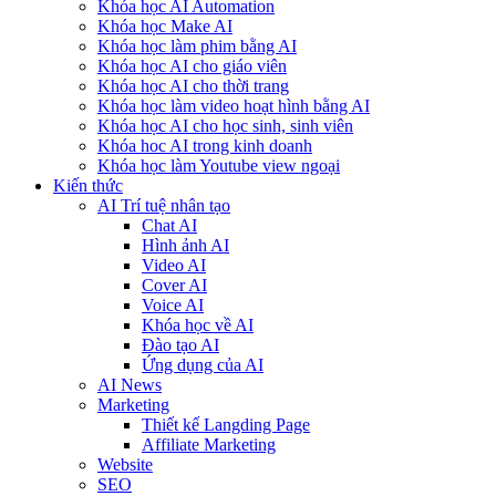
Khóa học AI Automation
Khóa học Make AI
Khóa học làm phim bằng AI
Khóa học AI cho giáo viên
Khóa học AI cho thời trang
Khóa học làm video hoạt hình bằng AI
Khóa học AI cho học sinh, sinh viên
Khóa hoc AI trong kinh doanh
Khóa học làm Youtube view ngoại
Kiến thức
AI Trí tuệ nhân tạo
Chat AI
Hình ảnh AI
Video AI
Cover AI
Voice AI
Khóa học về AI
Đào tạo AI
Ứng dụng của AI
AI News
Marketing
Thiết kế Langding Page
Affiliate Marketing
Website
SEO