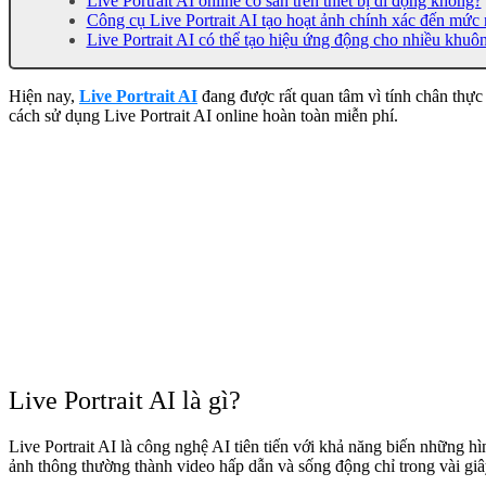
Live Portrait AI online có sẵn trên thiết bị di động không?
Công cụ Live Portrait AI tạo hoạt ảnh chính xác đến mức
Live Portrait AI có thể tạo hiệu ứng động cho nhiều khuô
Hiện nay,
Live Portrait AI
đang được rất quan tâm vì tính chân thực
cách sử dụng Live Portrait AI online hoàn toàn miễn phí.
Live Portrait AI là gì?
Live Portrait AI là công nghệ AI tiên tiến với khả năng biến nhữn
ảnh thông thường thành video hấp dẫn và sống động chỉ trong vài giâ