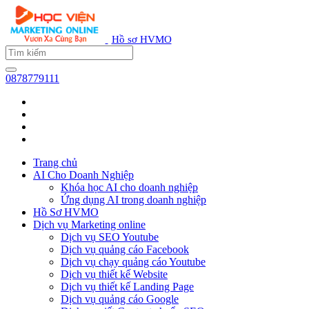
Hồ sơ HVMO
0878779111
Trang chủ
AI Cho Doanh Nghiệp
Khóa học AI cho doanh nghiệp
Ứng dụng AI trong doanh nghiệp
Hồ Sơ HVMO
Dịch vụ Marketing online
Dịch vụ SEO Youtube
Dịch vụ quảng cáo Facebook
Dịch vụ chạy quảng cáo Youtube
Dịch vụ thiết kế Website
Dịch vụ thiết kế Landing Page
Dịch vụ quảng cáo Google