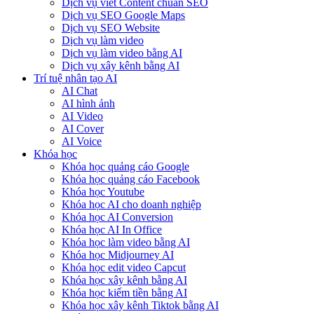
Dịch vụ viết Content chuẩn SEO
Dịch vụ SEO Google Maps
Dịch vụ SEO Website
Dịch vụ làm video
Dịch vụ làm video bằng AI
Dịch vụ xây kênh bằng AI
Trí tuệ nhân tạo AI
AI Chat
AI hình ảnh
AI Video
AI Cover
AI Voice
Khóa học
Khóa học quảng cáo Google
Khóa học quảng cáo Facebook
Khóa học Youtube
Khóa học AI cho doanh nghiệp
Khóa học AI Conversion
Khóa học AI In Office
Khóa học làm video bằng AI
Khóa học Midjourney AI
Khóa học edit video Capcut
Khóa học xây kênh bằng AI
Khóa học kiếm tiền bằng AI
Khóa học xây kênh Tiktok bằng AI