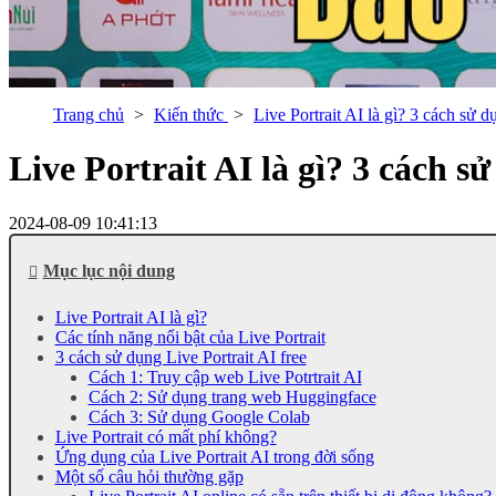
Trang chủ
Kiến thức
Live Portrait AI là gì? 3 cách sử d
Live Portrait AI là gì? 3 cách s
2024-08-09 10:41:13
Mục lục nội dung
Live Portrait AI là gì?
Các tính năng nổi bật của Live Portrait
3 cách sử dụng Live Portrait AI free
Cách 1: Truy cập web Live Potrtrait AI
Cách 2: Sử dụng trang web Huggingface
Cách 3: Sử dụng Google Colab
Live Portrait có mất phí không?
Ứng dụng của Live Portrait AI trong đời sống
Một số câu hỏi thường gặp