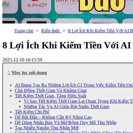
Trang chủ
Kiến thức
8 Lợi Ích Khi Kiếm Tiền Với AI
8 Lợi Ích Khi Kiếm Tiền Với A
2025-12-10 16:15:59
Mục lục nội dung
AI Đang Tạo Ra Những Lợi Ích Gì Trong Việc Kiếm Tiền Onl
Chủ Động Thời Gian Và Không Gian
Tiết Kiệm Thời Gian, Tăng Hiệu Suất
Vì Sao Tiết Kiệm Thời Gian Lại Quan Trọng Khi Kiếm T
Những Tác Vụ AI Giúp Rút Ngắn Thời Gian
Tiết Kiệm Chi Phí
Dễ Bắt Đầu – Không Cần Kỹ Năng Cao
Dễ Dàng Nhân Bản Và Mở Rộng Quy Mô Thu Nhập
Tạo Nhiều Nguồn Thu Nhập Mới