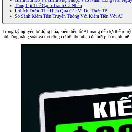
Giảm Rủi Ro Và Giảm Phụ Thuộc Vào Nhân Công /Tài Nguy
Tăng Lợi Thế Cạnh Tranh Cá Nhân
Lợi Ích Được Thể Hiện Qua Các Ví Dụ Thực Tế
So Sánh Kiếm Tiền Truyền Thống Với Kiếm Tiền Với AI
Trong kỷ nguyên tự động hóa, kiếm tiền từ AI mang đến lợi thế rõ rệt
phí, tăng năng suất và mở rộng cơ hội thu nhập để bứt phá mạnh mẽ.