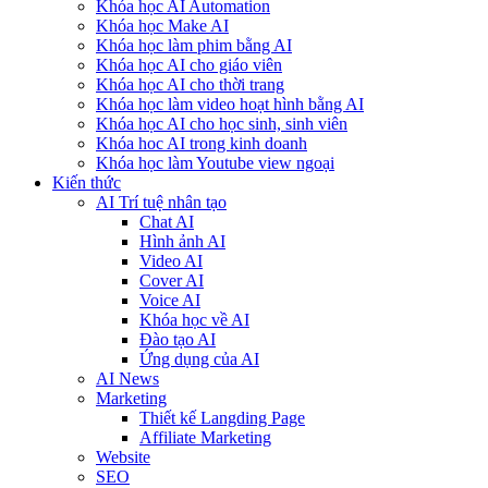
Khóa học AI Automation
Khóa học Make AI
Khóa học làm phim bằng AI
Khóa học AI cho giáo viên
Khóa học AI cho thời trang
Khóa học làm video hoạt hình bằng AI
Khóa học AI cho học sinh, sinh viên
Khóa hoc AI trong kinh doanh
Khóa học làm Youtube view ngoại
Kiến thức
AI Trí tuệ nhân tạo
Chat AI
Hình ảnh AI
Video AI
Cover AI
Voice AI
Khóa học về AI
Đào tạo AI
Ứng dụng của AI
AI News
Marketing
Thiết kế Langding Page
Affiliate Marketing
Website
SEO