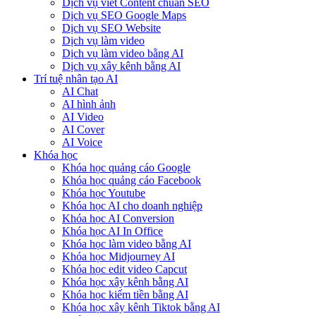
Dịch vụ viết Content chuẩn SEO
Dịch vụ SEO Google Maps
Dịch vụ SEO Website
Dịch vụ làm video
Dịch vụ làm video bằng AI
Dịch vụ xây kênh bằng AI
Trí tuệ nhân tạo AI
AI Chat
AI hình ảnh
AI Video
AI Cover
AI Voice
Khóa học
Khóa học quảng cáo Google
Khóa học quảng cáo Facebook
Khóa học Youtube
Khóa học AI cho doanh nghiệp
Khóa học AI Conversion
Khóa học AI In Office
Khóa học làm video bằng AI
Khóa học Midjourney AI
Khóa học edit video Capcut
Khóa học xây kênh bằng AI
Khóa học kiếm tiền bằng AI
Khóa học xây kênh Tiktok bằng AI