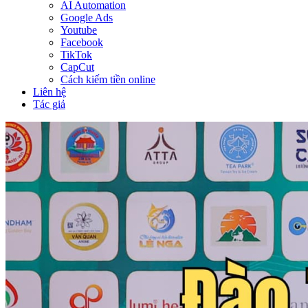
AI Automation
Google Ads
Youtube
Facebook
TikTok
CapCut
Cách kiếm tiền online
Liên hệ
Tác giả