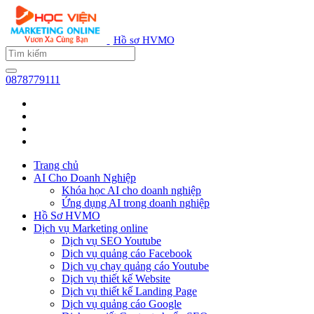
Hồ sơ HVMO
0878779111
Trang chủ
AI Cho Doanh Nghiệp
Khóa học AI cho doanh nghiệp
Ứng dụng AI trong doanh nghiệp
Hồ Sơ HVMO
Dịch vụ Marketing online
Dịch vụ SEO Youtube
Dịch vụ quảng cáo Facebook
Dịch vụ chạy quảng cáo Youtube
Dịch vụ thiết kế Website
Dịch vụ thiết kế Landing Page
Dịch vụ quảng cáo Google