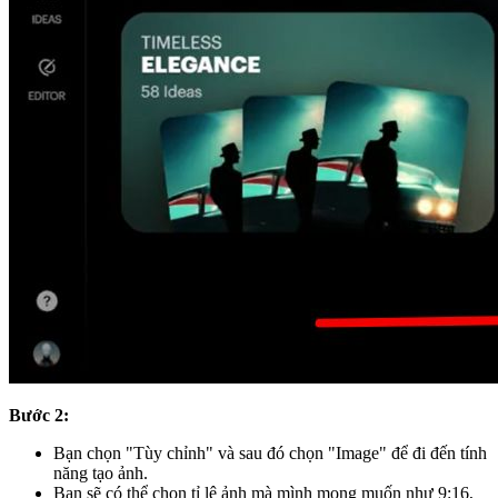
Bước 2:
Bạn chọn "Tùy chỉnh" và sau đó chọn "Image" để đi đến tính
năng tạo ảnh.
Bạn sẽ có thể chọn tỉ lệ ảnh mà mình mong muốn như 9:16,