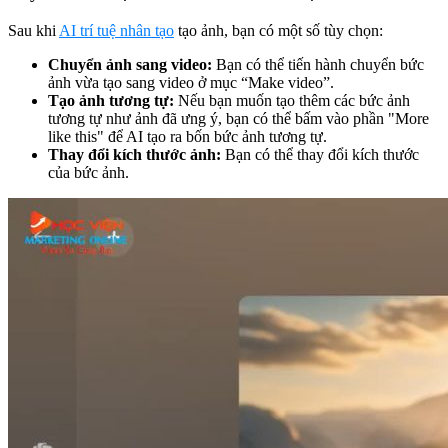
Sau khi
AI trí tuệ nhân tạo
tạo ảnh, bạn có một số tùy chọn:
Chuyển ảnh sang video:
Bạn có thể tiến hành chuyển bức
ảnh vừa tạo sang video ở mục “Make video”.
Tạo ảnh tương tự:
Nếu bạn muốn tạo thêm các bức ảnh
tương tự như ảnh đã ưng ý, bạn có thể bấm vào phần "More
like this" để AI tạo ra bốn bức ảnh tương tự.
Thay đổi kích thước ảnh:
Bạn có thể thay đổi kích thước
của bức ảnh.