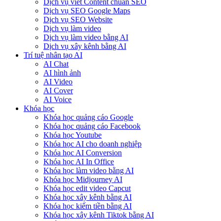
Dịch vụ viết Content chuẩn SEO
Dịch vụ SEO Google Maps
Dịch vụ SEO Website
Dịch vụ làm video
Dịch vụ làm video bằng AI
Dịch vụ xây kênh bằng AI
Trí tuệ nhân tạo AI
AI Chat
AI hình ảnh
AI Video
AI Cover
AI Voice
Khóa học
Khóa học quảng cáo Google
Khóa học quảng cáo Facebook
Khóa học Youtube
Khóa học AI cho doanh nghiệp
Khóa học AI Conversion
Khóa học AI In Office
Khóa học làm video bằng AI
Khóa học Midjourney AI
Khóa học edit video Capcut
Khóa học xây kênh bằng AI
Khóa học kiếm tiền bằng AI
Khóa học xây kênh Tiktok bằng AI