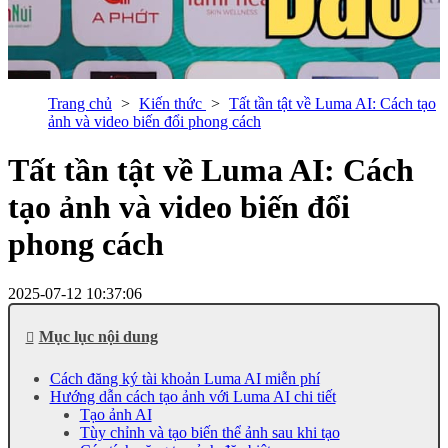
Trang chủ
Kiến thức
Tất tần tật về Luma AI: Cách tạo
ảnh và video biến đổi phong cách
Tất tần tật về Luma AI: Cách
tạo ảnh và video biến đổi
phong cách
2025-07-12 10:37:06
Mục lục nội dung
Cách đăng ký tài khoản Luma AI miễn phí
Hướng dẫn cách tạo ảnh với Luma AI chi tiết
Tạo ảnh AI
Tùy chỉnh và tạo biến thể ảnh sau khi tạo