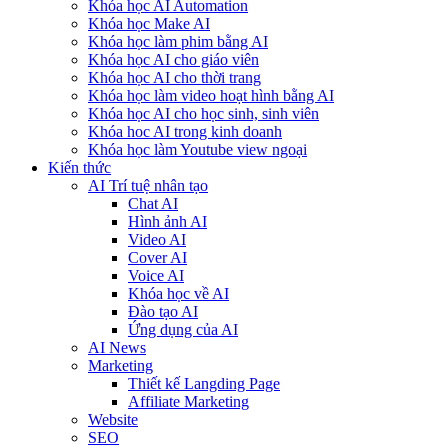
Khóa học AI Automation
Khóa học Make AI
Khóa học làm phim bằng AI
Khóa học AI cho giáo viên
Khóa học AI cho thời trang
Khóa học làm video hoạt hình bằng AI
Khóa học AI cho học sinh, sinh viên
Khóa hoc AI trong kinh doanh
Khóa học làm Youtube view ngoại
Kiến thức
AI Trí tuệ nhân tạo
Chat AI
Hình ảnh AI
Video AI
Cover AI
Voice AI
Khóa học về AI
Đào tạo AI
Ứng dụng của AI
AI News
Marketing
Thiết kế Langding Page
Affiliate Marketing
Website
SEO