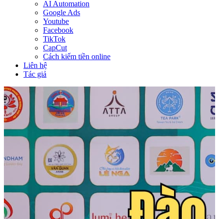
AI Automation
Google Ads
Youtube
Facebook
TikTok
CapCut
Cách kiếm tiền online
Liên hệ
Tác giả