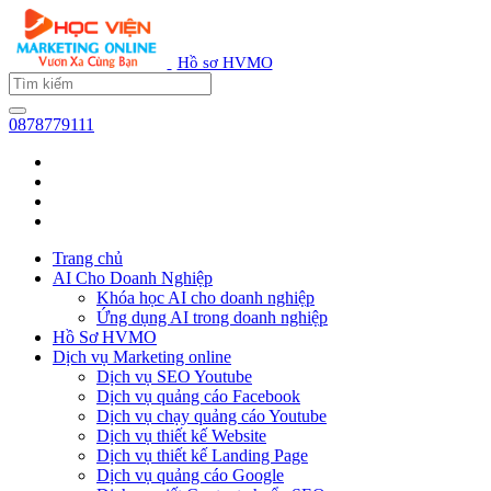
Hồ sơ HVMO
0878779111
Trang chủ
AI Cho Doanh Nghiệp
Khóa học AI cho doanh nghiệp
Ứng dụng AI trong doanh nghiệp
Hồ Sơ HVMO
Dịch vụ Marketing online
Dịch vụ SEO Youtube
Dịch vụ quảng cáo Facebook
Dịch vụ chạy quảng cáo Youtube
Dịch vụ thiết kế Website
Dịch vụ thiết kế Landing Page
Dịch vụ quảng cáo Google