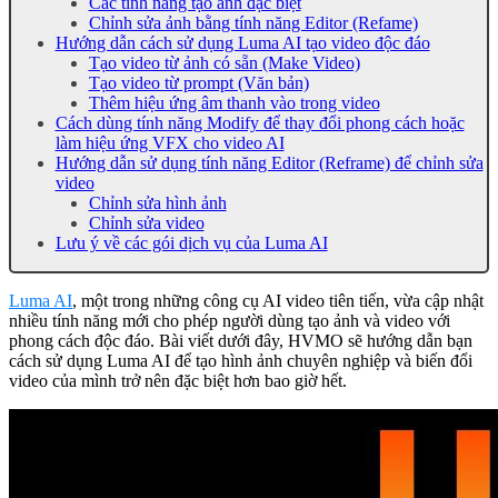
Các tính năng tạo ảnh đặc biệt
Chỉnh sửa ảnh bằng tính năng Editor (Refame)
Hướng dẫn cách sử dụng Luma AI tạo video độc đáo
Tạo video từ ảnh có sẵn (Make Video)
Tạo video từ prompt (Văn bản)
Thêm hiệu ứng âm thanh vào trong video
Cách dùng tính năng Modify để thay đổi phong cách hoặc
làm hiệu ứng VFX cho video AI
Hướng dẫn sử dụng tính năng Editor (Reframe) để chỉnh sửa
video
Chỉnh sửa hình ảnh
Chỉnh sửa video
Lưu ý về các gói dịch vụ của Luma AI
Luma AI
, một trong những công cụ AI video tiên tiến, vừa cập nhật
nhiều tính năng mới cho phép người dùng tạo ảnh và video với
phong cách độc đáo. Bài viết dưới đây, HVMO sẽ hướng dẫn bạn
cách sử dụng Luma AI để tạo hình ảnh chuyên nghiệp và biến đổi
video của mình trở nên đặc biệt hơn bao giờ hết.