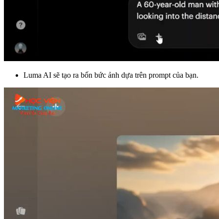
Luma AI sẽ tạo ra bốn bức ảnh dựa trên prompt của bạn.