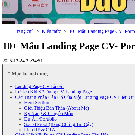
Trang chủ
Kiến thức
10+ Mẫu Landing Page CV- Portf
10+ Mẫu Landing Page CV- Port
2025-12-24 23:34:51
Mục lục nội dung
Landing Page CV Là Gì?
Lợi Ích Khi Sử Dụng CV Landing Page
Các Thành Phần Cần Có Của Một Landing Page CV Hiệu Qu
Hero Section
Giới Thiệu Bản Thân (About Me)
Kỹ Năng & Chuyên Môn
Dự Án /Portfolio
Social Proof (Bằng Chứng Tin Cậy)
Liên Hệ & CTA