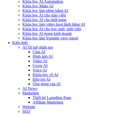
Khóa học AI Automation
Khóa học Make AI
Khóa học làm phim bằng AI
Khóa học AI cho giáo viên
Khóa học AI cho thời trang
Khóa học làm video hoạt hình bằng AI
Khóa học AI cho học sinh, sinh viên
Khóa hoc AI trong kinh doanh
Khóa học làm Youtube view ngoại
Kiến thức
AI Trí tuệ nhân tạo
Chat AI
Hình ảnh AI
Video AI
Cover AI
Voice AI
Khóa học về AI
Đào tạo AI
Ứng dụng của AI
AI News
Marketing
Thiết kế Langding Page
Affiliate Marketing
Website
SEO