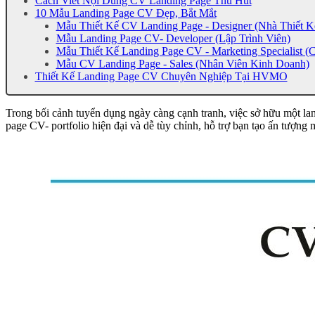
Cách Viết Nội Dung CV Landing Page Thu Hút
10 Mẫu Landing Page CV Đẹp, Bắt Mắt
Mẫu Thiết Kế CV Landing Page - Designer (Nhà Thiết K
Mẫu Landing Page CV- Developer (Lập Trình Viên)
Mẫu Thiết Kế Landing Page CV - Marketing Specialist (
Mẫu CV Landing Page - Sales (Nhân Viên Kinh Doanh)
Thiết Kế Landing Page CV Chuyên Nghiệp Tại HVMO
Trong bối cảnh tuyển dụng ngày càng cạnh tranh, việc sở hữu một l
page CV- portfolio hiện đại và dễ tùy chỉnh, hỗ trợ bạn tạo ấn tượng