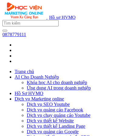
Hồ sơ HVMO
0878779111
Trang chủ
AI Cho Doanh Nghiệp
Khóa học AI cho doanh nghiệp
Ứng dụng AI trong doanh nghiệp
Hồ Sơ HVMO
Dịch vụ Marketing online
Dịch vụ SEO Youtube
Dịch vụ quảng cáo Facebook
Dịch vụ chạy quảng cáo Youtube
Dịch vụ thiết kế Website
Dịch vụ thiết kế Landing Page
Dịch vụ quảng cáo Google