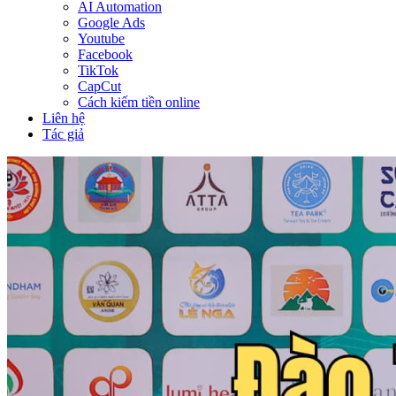
AI Automation
Google Ads
Youtube
Facebook
TikTok
CapCut
Cách kiếm tiền online
Liên hệ
Tác giả