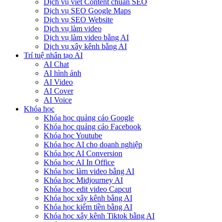
Dịch vụ viết Content chuẩn SEO
Dịch vụ SEO Google Maps
Dịch vụ SEO Website
Dịch vụ làm video
Dịch vụ làm video bằng AI
Dịch vụ xây kênh bằng AI
Trí tuệ nhân tạo AI
AI Chat
AI hình ảnh
AI Video
AI Cover
AI Voice
Khóa học
Khóa học quảng cáo Google
Khóa học quảng cáo Facebook
Khóa học Youtube
Khóa học AI cho doanh nghiệp
Khóa học AI Conversion
Khóa học AI In Office
Khóa học làm video bằng AI
Khóa học Midjourney AI
Khóa học edit video Capcut
Khóa học xây kênh bằng AI
Khóa học kiếm tiền bằng AI
Khóa học xây kênh Tiktok bằng AI