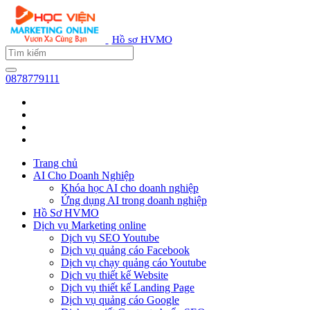
Hồ sơ HVMO
0878779111
Trang chủ
AI Cho Doanh Nghiệp
Khóa học AI cho doanh nghiệp
Ứng dụng AI trong doanh nghiệp
Hồ Sơ HVMO
Dịch vụ Marketing online
Dịch vụ SEO Youtube
Dịch vụ quảng cáo Facebook
Dịch vụ chạy quảng cáo Youtube
Dịch vụ thiết kế Website
Dịch vụ thiết kế Landing Page
Dịch vụ quảng cáo Google