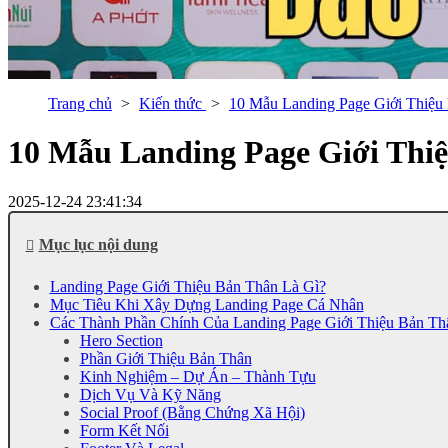
Trang chủ
Kiến thức
10 Mẫu Landing Page Giới Thiệu
10 Mẫu Landing Page Giới Thi
2025-12-24 23:41:34
Mục lục nội dung
Landing Page Giới Thiệu Bản Thân Là Gì?
Mục Tiêu Khi Xây Dựng Landing Page Cá Nhân
Các Thành Phần Chính Của Landing Page Giới Thiệu Bản Th
Hero Section
Phần Giới Thiệu Bản Thân
Kinh Nghiệm – Dự Án – Thành Tựu
Dịch Vụ Và Kỹ Năng
Social Proof (Bằng Chứng Xã Hội)
Form Kết Nối