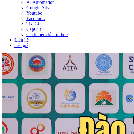
AI Automation
Google Ads
Youtube
Facebook
TikTok
CapCut
Cách kiếm tiền online
Liên hệ
Tác giả