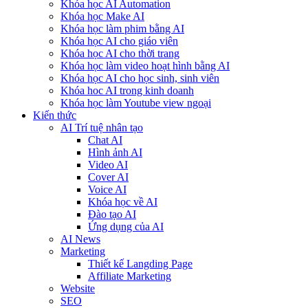
Khóa học AI Automation
Khóa học Make AI
Khóa học làm phim bằng AI
Khóa học AI cho giáo viên
Khóa học AI cho thời trang
Khóa học làm video hoạt hình bằng AI
Khóa học AI cho học sinh, sinh viên
Khóa hoc AI trong kinh doanh
Khóa học làm Youtube view ngoại
Kiến thức
AI Trí tuệ nhân tạo
Chat AI
Hình ảnh AI
Video AI
Cover AI
Voice AI
Khóa học về AI
Đào tạo AI
Ứng dụng của AI
AI News
Marketing
Thiết kế Langding Page
Affiliate Marketing
Website
SEO