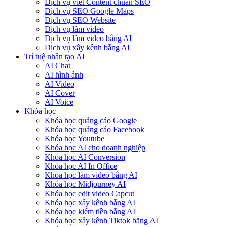
Dịch vụ viết Content chuẩn SEO
Dịch vụ SEO Google Maps
Dịch vụ SEO Website
Dịch vụ làm video
Dịch vụ làm video bằng AI
Dịch vụ xây kênh bằng AI
Trí tuệ nhân tạo AI
AI Chat
AI hình ảnh
AI Video
AI Cover
AI Voice
Khóa học
Khóa học quảng cáo Google
Khóa học quảng cáo Facebook
Khóa học Youtube
Khóa học AI cho doanh nghiệp
Khóa học AI Conversion
Khóa học AI In Office
Khóa học làm video bằng AI
Khóa học Midjourney AI
Khóa học edit video Capcut
Khóa học xây kênh bằng AI
Khóa học kiếm tiền bằng AI
Khóa học xây kênh Tiktok bằng AI