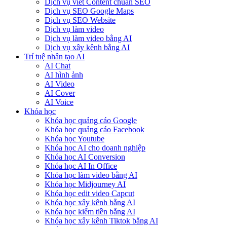
Dịch vụ viết Content chuẩn SEO
Dịch vụ SEO Google Maps
Dịch vụ SEO Website
Dịch vụ làm video
Dịch vụ làm video bằng AI
Dịch vụ xây kênh bằng AI
Trí tuệ nhân tạo AI
AI Chat
AI hình ảnh
AI Video
AI Cover
AI Voice
Khóa học
Khóa học quảng cáo Google
Khóa học quảng cáo Facebook
Khóa học Youtube
Khóa học AI cho doanh nghiệp
Khóa học AI Conversion
Khóa học AI In Office
Khóa học làm video bằng AI
Khóa học Midjourney AI
Khóa học edit video Capcut
Khóa học xây kênh bằng AI
Khóa học kiếm tiền bằng AI
Khóa học xây kênh Tiktok bằng AI