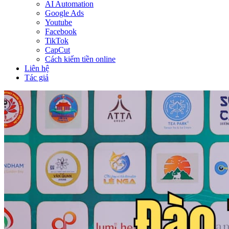
AI Automation
Google Ads
Youtube
Facebook
TikTok
CapCut
Cách kiếm tiền online
Liên hệ
Tác giả