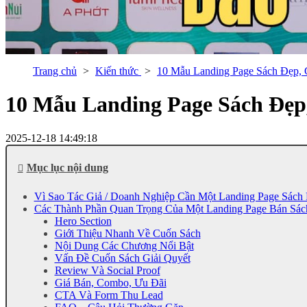
Trang chủ
Kiến thức
10 Mẫu Landing Page Sách Đẹp,
10 Mẫu Landing Page Sách Đẹp
2025-12-18 14:49:18
Mục lục nội dung
Vì Sao Tác Giả / Doanh Nghiệp Cần Một Landing Page Sách 
Các Thành Phần Quan Trọng Của Một Landing Page Bán Sác
Hero Section
Giới Thiệu Nhanh Về Cuốn Sách
Nội Dung Các Chương Nổi Bật
Vấn Đề Cuốn Sách Giải Quyết
Review Và Social Proof
Giá Bán, Combo, Ưu Đãi
CTA Và Form Thu Lead