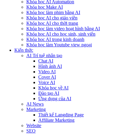
Khóa học AI Automation
Khóa học Make AI
Khóa học làm phim bằng AI
Khóa học AI cho giáo viên
Khóa học AI cho thời trang
Khóa học làm video hoạt hình bằng AI
Khóa học AI cho học sinh, sinh viên
Khóa hoc AI trong kinh doanh
Khóa học làm Youtube view ngoại
Kiến thức
AI Trí tuệ nhân tạo
Chat AI
Hình ảnh AI
Video AI
Cover AI
Voice AI
Khóa học về AI
Đào tạo AI
Ứng dụng của AI
AI News
Marketing
Thiết kế Langding Page
Affiliate Marketing
Website
SEO