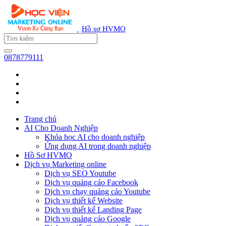
Hồ sơ HVMO
0878779111
Trang chủ
AI Cho Doanh Nghiệp
Khóa học AI cho doanh nghiệp
Ứng dụng AI trong doanh nghiệp
Hồ Sơ HVMO
Dịch vụ Marketing online
Dịch vụ SEO Youtube
Dịch vụ quảng cáo Facebook
Dịch vụ chạy quảng cáo Youtube
Dịch vụ thiết kế Website
Dịch vụ thiết kế Landing Page
Dịch vụ quảng cáo Google