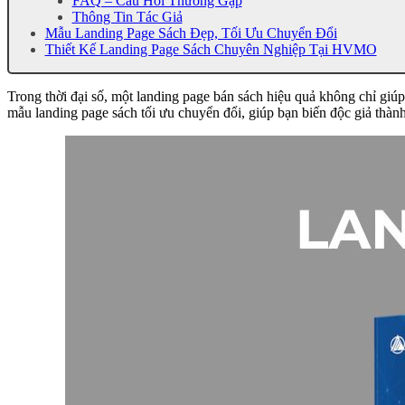
FAQ – Câu Hỏi Thường Gặp
Thông Tin Tác Giả
Mẫu Landing Page Sách Đẹp, Tối Ưu Chuyển Đổi
Thiết Kế Landing Page Sách Chuyên Nghiệp Tại HVMO
Trong thời đại số, một landing page bán sách hiệu quả không chỉ giúp 
mẫu landing page sách tối ưu chuyển đổi, giúp bạn biến độc giả thành