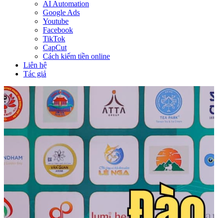
AI Automation
Google Ads
Youtube
Facebook
TikTok
CapCut
Cách kiếm tiền online
Liên hệ
Tác giả