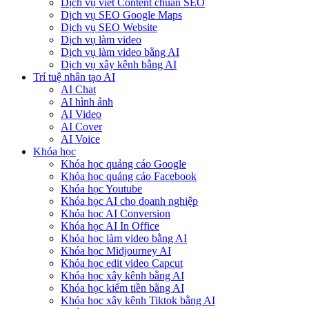
Dịch vụ viết Content chuẩn SEO
Dịch vụ SEO Google Maps
Dịch vụ SEO Website
Dịch vụ làm video
Dịch vụ làm video bằng AI
Dịch vụ xây kênh bằng AI
Trí tuệ nhân tạo AI
AI Chat
AI hình ảnh
AI Video
AI Cover
AI Voice
Khóa học
Khóa học quảng cáo Google
Khóa học quảng cáo Facebook
Khóa học Youtube
Khóa học AI cho doanh nghiệp
Khóa học AI Conversion
Khóa học AI In Office
Khóa học làm video bằng AI
Khóa học Midjourney AI
Khóa học edit video Capcut
Khóa học xây kênh bằng AI
Khóa học kiếm tiền bằng AI
Khóa học xây kênh Tiktok bằng AI