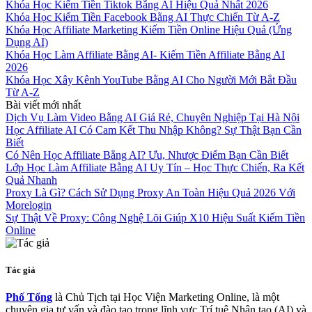
Khóa Học Kiếm Tiền Tiktok Bằng AI Hiệu Quả Nhất 2026
Khóa Học Kiếm Tiền Facebook Bằng AI Thực Chiến Từ A-Z
Khóa Học Affiliate Marketing Kiếm Tiền Online Hiệu Quả (Ứng
Dụng AI)
Khóa Học Làm Affiliate Bằng AI- Kiếm Tiền Affiliate Bằng AI
2026
Khóa Học Xây Kênh YouTube Bằng AI Cho Người Mới Bắt Đầu
Từ A-Z
Bài viết mới nhất
Dịch Vụ Làm Video Bằng AI Giá Rẻ, Chuyên Nghiệp Tại Hà Nội
Học Affiliate AI Có Cam Kết Thu Nhập Không? Sự Thật Bạn Cần
Biết
Có Nên Học Affiliate Bằng AI? Ưu, Nhược Điểm Bạn Cần Biết
Lớp Học Làm Affiliate Bằng AI Uy Tín – Học Thực Chiến, Ra Kết
Quả Nhanh
Proxy Là Gì? Cách Sử Dụng Proxy An Toàn Hiệu Quả 2026 Với
Morelogin
Sự Thật Về Proxy: Công Nghệ Lõi Giúp X10 Hiệu Suất Kiếm Tiền
Online
Tác giả
Phố Tổng
là Chủ Tịch tại Học Viện Marketing Online, là một
chuyên gia tư vấn và đào tạo trong lĩnh vực Trí tuệ Nhân tạo (AI) và