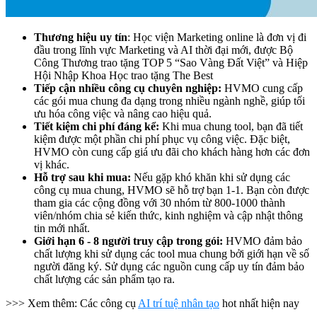
Thương hiệu uy tín
: Học viện Marketing online là đơn vị đi
đầu trong lĩnh vực Marketing và AI thời đại mới, được Bộ
Công Thương trao tặng TOP 5 “Sao Vàng Đất Việt” và Hiệp
Hội Nhập Khoa Học trao tặng The Best
Tiếp cận nhiều công cụ chuyên nghiệp:
HVMO cung cấp
các gói mua chung đa dạng trong nhiều ngành nghề, giúp tối
ưu hóa công việc và nâng cao hiệu quả.
Tiết kiệm chi phí đáng kể:
Khi mua chung tool, bạn đã tiết
kiệm được một phần chi phí phục vụ công việc. Đặc biệt,
HVMO còn cung cấp giá ưu đãi cho khách hàng hơn các đơn
vị khác.
Hỗ trợ sau khi mua:
Nếu gặp khó khăn khi sử dụng các
công cụ mua chung, HVMO sẽ hỗ trợ bạn 1-1. Bạn còn được
tham gia các cộng đồng với 30 nhóm từ 800-1000 thành
viên/nhóm chia sẻ kiến thức, kinh nghiệm và cập nhật thông
tin mới nhất.
Giới hạn 6 - 8 người truy cập trong gói:
HVMO đảm bảo
chất lượng khi sử dụng các tool mua chung bởi giới hạn về số
người đăng ký. Sử dụng các nguồn cung cấp uy tín đảm bảo
chất lượng các sản phẩm tạo ra.
>>> Xem thêm: Các công cụ
AI trí tuệ nhân tạo
hot nhất hiện nay