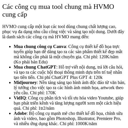
Các công cụ mua tool chung mà HVMO
cung cấp
HVMO cung cấp một loạt các tool dùng chung chất lượng cao,
phục vụ đa dạng nhu cầu công việc và sáng tạo nội dung. Dưới đây
là danh sách các công cụ mà HVMO mang đến:
Mua chung công cụ Canva
: Công cụ thiết kế đồ họa trực
tuyến giúp bạn dễ dàng tạo ra các sản phẩm thiết kế đẹp mắt
mà không cần phải là một chuyên gia. Chi phí: 120K/năm
(Ko phải bản Edu)
Mua chung ChatGPT
: Hỗ trợ viết nội dung, trả lời câu hỏi,
và tạo ra các cuộc hội thoại thông minh dựa trên trí tuệ nhân
tạo tiên tiến. Chi phí ChatGPT Plus GPT 4: 120k
Midjourney
: Nền tảng sáng tạo hình ảnh độc đáo từ văn bản,
lý tưởng cho việc tạo ra các hình ảnh minh họa, artwork theo
yêu cầu. Chi phí: 170K
VidIQ
: Công cụ phân tích và tối ưu hóa video Youtube, giúp
bạn phát triển kênh và tăng lượng người xem một cách hiệu
quả. Chi phí: 1tr2/năm
Adobe
: Bộ công cụ mạnh mẽ cho thiết kế đồ họa, chỉnh sửa
ảnh và video, bao gồm Photoshop, Illustrator, Premiere Pro,
và nhiều ứng dụng khác. Chi phí: 1000K/năm