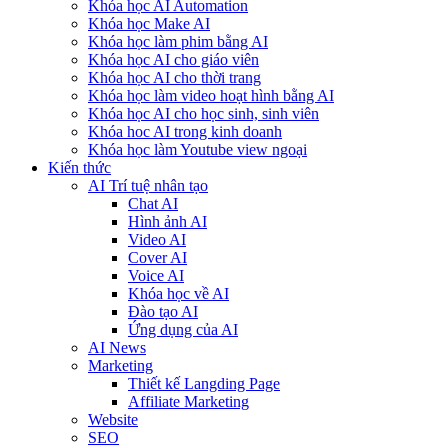
Khóa học AI Automation
Khóa học Make AI
Khóa học làm phim bằng AI
Khóa học AI cho giáo viên
Khóa học AI cho thời trang
Khóa học làm video hoạt hình bằng AI
Khóa học AI cho học sinh, sinh viên
Khóa hoc AI trong kinh doanh
Khóa học làm Youtube view ngoại
Kiến thức
AI Trí tuệ nhân tạo
Chat AI
Hình ảnh AI
Video AI
Cover AI
Voice AI
Khóa học về AI
Đào tạo AI
Ứng dụng của AI
AI News
Marketing
Thiết kế Langding Page
Affiliate Marketing
Website
SEO