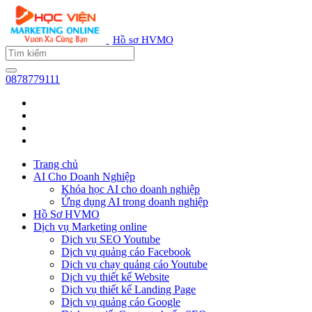
Hồ sơ HVMO
0878779111
Trang chủ
AI Cho Doanh Nghiệp
Khóa học AI cho doanh nghiệp
Ứng dụng AI trong doanh nghiệp
Hồ Sơ HVMO
Dịch vụ Marketing online
Dịch vụ SEO Youtube
Dịch vụ quảng cáo Facebook
Dịch vụ chạy quảng cáo Youtube
Dịch vụ thiết kế Website
Dịch vụ thiết kế Landing Page
Dịch vụ quảng cáo Google