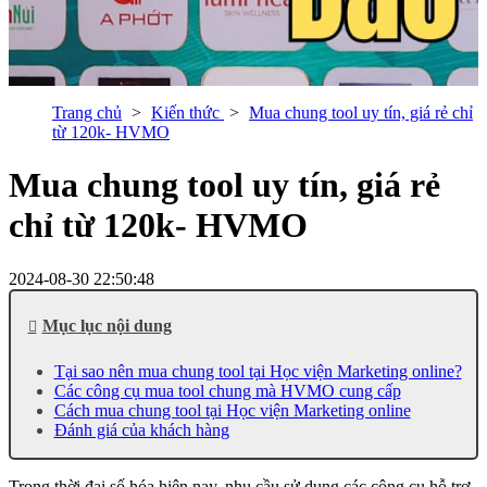
Trang chủ
Kiến thức
Mua chung tool uy tín, giá rẻ chỉ
từ 120k- HVMO
Mua chung tool uy tín, giá rẻ
chỉ từ 120k- HVMO
2024-08-30 22:50:48
Mục lục nội dung
Tại sao nên mua chung tool tại Học viện Marketing online?
Các công cụ mua tool chung mà HVMO cung cấp
Cách mua chung tool tại Học viện Marketing online
Đánh giá của khách hàng
Trong thời đại số hóa hiện nay, nhu cầu sử dụng các công cụ hỗ trợ