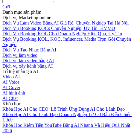
Gửi
Danh mục sản phẩm
Dịch vụ Marketing online
Dịch Vụ Làm Video Bằng AI Giá Rẻ, Chuyên Nghiệp Tại Hà Nội
Dịch Vụ Booking KOCs Chuyên Nghiệp, Uy Tín- HVMO
Dịch Vụ Booking KOL Cho Doanh Nghiệp Hiệu Quả, Uy Tín
Dịch Vụ Booking KOL, KOC, Influencer, Media Trọn Gói Chuyên
Nghiệp
Dịch Vụ Tạo Nhạc Bằng AI
Dịch vụ làm video
Dịch vụ làm video bằng AI
Dịch vụ xây kênh bằng AI
Trí tuệ nhân tạo AI
Video AI
AI Voice
AI Cover
AI hình ảnh
AI Chat
Khóa học
Khóa Học AI Cho CEO: Lộ Trình Ứng Dụng AI Cho Lãnh Đạo
Khóa Học AI Cho Lãnh Đạo Doanh Nghiệp Từ Cơ Bản Đến Chiến
Lược
Khóa Học Kiếm Tiền YouTube Bằng AI Nhanh Và Hiệu Quả Nhất
2026