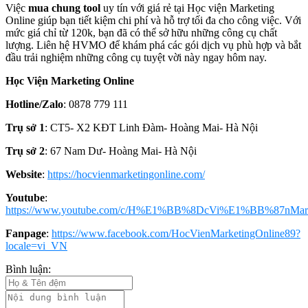
Việc
mua chung tool
uy tín với giá rẻ tại Học viện Marketing
Online giúp bạn tiết kiệm chi phí và hỗ trợ tối đa cho công việc. Với
mức giá chỉ từ 120k, bạn đã có thể sở hữu những công cụ chất
lượng. Liên hệ HVMO để khám phá các gói dịch vụ phù hợp và bắt
đầu trải nghiệm những công cụ tuyệt vời này ngay hôm nay.
Học Viện Marketing Online
Hotline/Zalo
: 0878 779 111
Trụ sở 1
: CT5- X2 KĐT Linh Đàm- Hoàng Mai- Hà Nội
Trụ sở 2
: 67 Nam Dư- Hoàng Mai- Hà Nội
Website
:
https://hocvienmarketingonline.com/
Youtube
:
https://www.youtube.com/c/H%E1%BB%8DcVi%E1%BB%87nMark
Fanpage
:
https://www.facebook.com/HocVienMarketingOnline89?
locale=vi_VN
Bình luận: