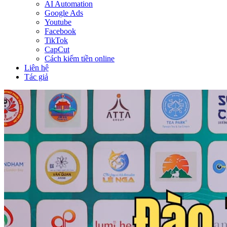
AI Automation
Google Ads
Youtube
Facebook
TikTok
CapCut
Cách kiếm tiền online
Liên hệ
Tác giả