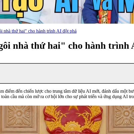
nhà thứ hai" cho hành trình AI đột phá
i nhà thứ hai" cho hành trình 
 điểm đến chiến lược cho trung tâm dữ liệu AI mới, đánh dấu một bướ
toàn cầu mà còn mở ra cơ hội lớn cho sự phát triển và ứng dụng AI tr