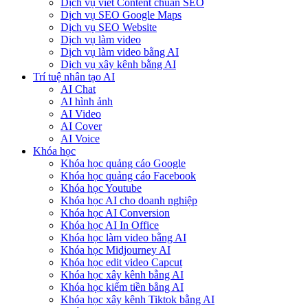
Dịch vụ viết Content chuẩn SEO
Dịch vụ SEO Google Maps
Dịch vụ SEO Website
Dịch vụ làm video
Dịch vụ làm video bằng AI
Dịch vụ xây kênh bằng AI
Trí tuệ nhân tạo AI
AI Chat
AI hình ảnh
AI Video
AI Cover
AI Voice
Khóa học
Khóa học quảng cáo Google
Khóa học quảng cáo Facebook
Khóa học Youtube
Khóa học AI cho doanh nghiệp
Khóa học AI Conversion
Khóa học AI In Office
Khóa học làm video bằng AI
Khóa học Midjourney AI
Khóa học edit video Capcut
Khóa học xây kênh bằng AI
Khóa học kiếm tiền bằng AI
Khóa học xây kênh Tiktok bằng AI