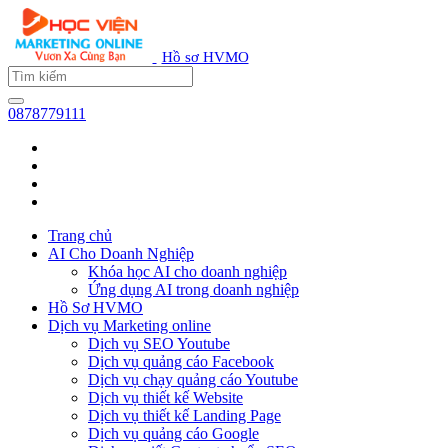
Hồ sơ HVMO
0878779111
Trang chủ
AI Cho Doanh Nghiệp
Khóa học AI cho doanh nghiệp
Ứng dụng AI trong doanh nghiệp
Hồ Sơ HVMO
Dịch vụ Marketing online
Dịch vụ SEO Youtube
Dịch vụ quảng cáo Facebook
Dịch vụ chạy quảng cáo Youtube
Dịch vụ thiết kế Website
Dịch vụ thiết kế Landing Page
Dịch vụ quảng cáo Google