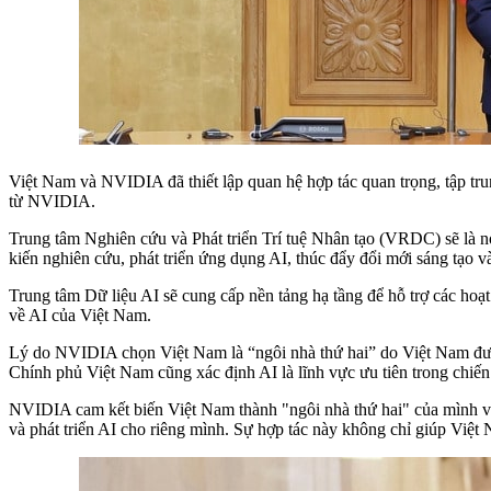
Việt Nam và NVIDIA đã thiết lập quan hệ hợp tác quan trọng, tập tru
từ NVIDIA.
Trung tâm Nghiên cứu và Phát triển Trí tuệ Nhân tạo (VRDC) sẽ là nơ
kiến nghiên cứu, phát triển ứng dụng AI, thúc đẩy đổi mới sáng tạo v
Trung tâm Dữ liệu AI sẽ cung cấp nền tảng hạ tầng để hỗ trợ các hoạ
về AI của Việt Nam.
Lý do NVIDIA chọn Việt Nam là “ngôi nhà thứ hai” do Việt Nam được 
Chính phủ Việt Nam cũng xác định AI là lĩnh vực ưu tiên trong chiến 
NVIDIA cam kết biến Việt Nam thành "ngôi nhà thứ hai" của mình và
và phát triển AI cho riêng mình. Sự hợp tác này không chỉ giúp Việ