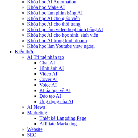
Khóa học AI Automation
Khóa học Make AI
Khóa học làm phim bằng AI
Khóa học AI cho giáo viên
Khóa học AI cho thời trang
Khóa học làm video hoạt hình bằng AI
Khóa học AI cho học sinh, sinh viên
Khóa hoc AI trong kinh doanh
Khóa học làm Youtube view ngoại
Kiến thức
AI Trí tuệ nhân tạo
Chat AI
Hình ảnh AI
Video AI
Cover AI
Voice AI
Khóa học về AI
Đào tạo AI
Ứng dụng của AI
AI News
Marketing
Thiết kế Langding Page
Affiliate Marketing
Website
SEO