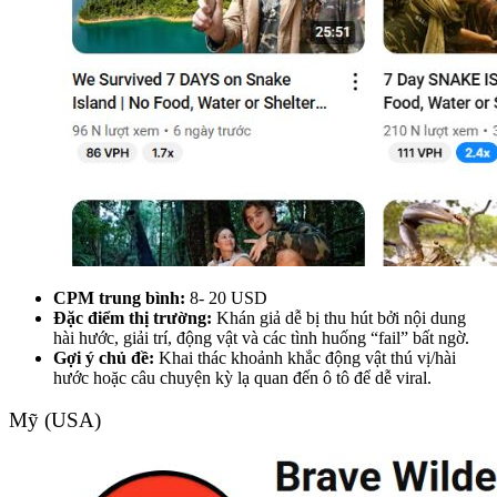
CPM trung bình:
8- 20 USD
Đặc điểm thị trường:
Khán giả dễ bị thu hút bởi nội dung
hài hước, giải trí, động vật và các tình huống “fail” bất ngờ.
Gợi ý chủ đề:
Khai thác khoảnh khắc động vật thú vị/hài
hước hoặc câu chuyện kỳ lạ quan đến ô tô để dễ viral.
Mỹ (USA)