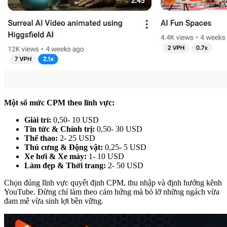
Một số mức CPM theo lĩnh vực:
Giải trí:
0,50- 10 USD
Tin tức & Chính trị:
0,50- 30 USD
Thể thao:
2- 25 USD
Thú cưng & Động vật:
0,25- 5 USD
Xe hơi & Xe máy:
1- 10 USD
Làm đẹp & Thời trang:
2- 50 USD
Chọn đúng lĩnh vực quyết định CPM, thu nhập và định hướng kênh
YouTube. Đừng chỉ làm theo cảm hứng mà bỏ lỡ những ngách vừa
đam mê vừa sinh lợi bền vững.