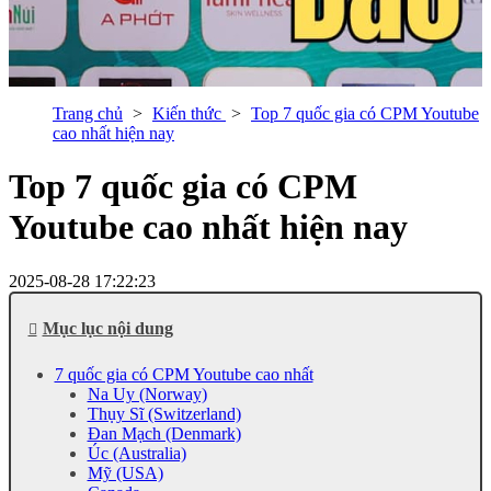
Trang chủ
Kiến thức
Top 7 quốc gia có CPM Youtube
cao nhất hiện nay
Top 7 quốc gia có CPM
Youtube cao nhất hiện nay
2025-08-28 17:22:23
Mục lục nội dung
7 quốc gia có CPM Youtube cao nhất
Na Uy (Norway)
Thụy Sĩ (Switzerland)
Đan Mạch (Denmark)
Úc (Australia)
Mỹ (USA)