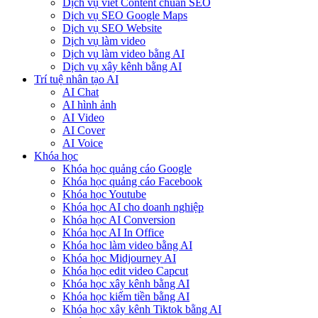
Dịch vụ viết Content chuẩn SEO
Dịch vụ SEO Google Maps
Dịch vụ SEO Website
Dịch vụ làm video
Dịch vụ làm video bằng AI
Dịch vụ xây kênh bằng AI
Trí tuệ nhân tạo AI
AI Chat
AI hình ảnh
AI Video
AI Cover
AI Voice
Khóa học
Khóa học quảng cáo Google
Khóa học quảng cáo Facebook
Khóa học Youtube
Khóa học AI cho doanh nghiệp
Khóa học AI Conversion
Khóa học AI In Office
Khóa học làm video bằng AI
Khóa học Midjourney AI
Khóa học edit video Capcut
Khóa học xây kênh bằng AI
Khóa học kiếm tiền bằng AI
Khóa học xây kênh Tiktok bằng AI