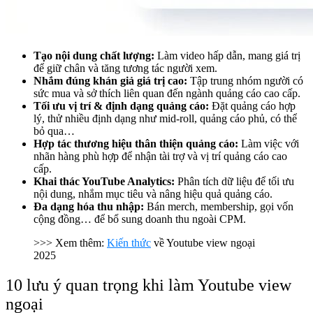
Tạo nội dung chất lượng:
Làm video hấp dẫn, mang giá trị
để giữ chân và tăng tương tác người xem.
Nhắm đúng khán giả giá trị cao:
Tập trung nhóm người có
sức mua và sở thích liên quan đến ngành quảng cáo cao cấp.
Tối ưu vị trí & định dạng quảng cáo:
Đặt quảng cáo hợp
lý, thử nhiều định dạng như mid-roll, quảng cáo phủ, có thể
bỏ qua…
Hợp tác thương hiệu thân thiện quảng cáo:
Làm việc với
nhãn hàng phù hợp để nhận tài trợ và vị trí quảng cáo cao
cấp.
Khai thác YouTube Analytics:
Phân tích dữ liệu để tối ưu
nội dung, nhắm mục tiêu và nâng hiệu quả quảng cáo.
Đa dạng hóa thu nhập:
Bán merch, membership, gọi vốn
cộng đồng… để bổ sung doanh thu ngoài CPM.
>>> Xem thêm:
Kiến thức
về Youtube view ngoại
2025
10 lưu ý quan trọng khi làm Youtube view
ngoại