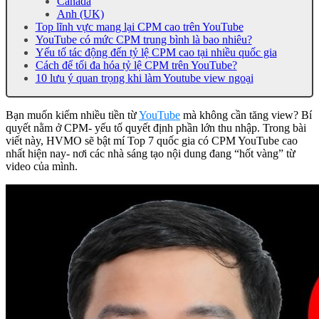
Canada
Anh (UK)
Top lĩnh vực mang lại CPM cao trên YouTube
YouTube có mức CPM trung bình là bao nhiêu?
Yếu tố tác động đến tỷ lệ CPM cao tại nhiều quốc gia
Cách để tối đa hóa tỷ lệ CPM trên YouTube?
10 lưu ý quan trọng khi làm Youtube view ngoại
Bạn muốn kiếm nhiều tiền từ
YouTube
mà không cần tăng view? Bí
quyết nằm ở CPM- yếu tố quyết định phần lớn thu nhập. Trong bài
viết này, HVMO sẽ bật mí Top 7 quốc gia có CPM YouTube cao
nhất hiện nay- nơi các nhà sáng tạo nội dung đang “hốt vàng” từ
video của mình.