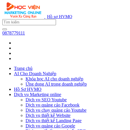
Hồ sơ HVMO
0878779111
Trang chủ
AI Cho Doanh Nghiệp
Khóa học AI cho doanh nghiệp
Ứng dụng AI trong doanh nghiệp
Hồ Sơ HVMO
Dịch vụ Marketing online
Dịch vụ SEO Youtube
Dịch vụ quảng cáo Facebook
Dịch vụ chạy quảng cáo Youtube
Dịch vụ thiết kế Website
Dịch vụ thiết kế Landing Page
Dịch vụ quảng cáo Google