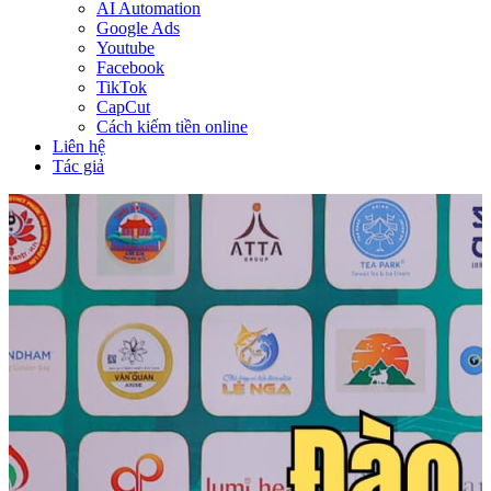
AI Automation
Google Ads
Youtube
Facebook
TikTok
CapCut
Cách kiếm tiền online
Liên hệ
Tác giả