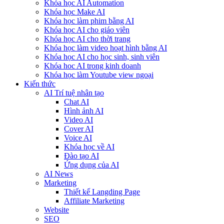
Khóa học AI Automation
Khóa học Make AI
Khóa học làm phim bằng AI
Khóa học AI cho giáo viên
Khóa học AI cho thời trang
Khóa học làm video hoạt hình bằng AI
Khóa học AI cho học sinh, sinh viên
Khóa hoc AI trong kinh doanh
Khóa học làm Youtube view ngoại
Kiến thức
AI Trí tuệ nhân tạo
Chat AI
Hình ảnh AI
Video AI
Cover AI
Voice AI
Khóa học về AI
Đào tạo AI
Ứng dụng của AI
AI News
Marketing
Thiết kế Langding Page
Affiliate Marketing
Website
SEO