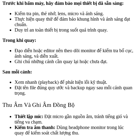
Trước khi bấm máy, hãy đảm bảo mọi thiết bị đã sẵn sàng:
Kiểm tra pin, thẻ nhớ, lens, micro và ánh sáng.
Thực hiện quay thử để đảm bảo khung hình và ánh sáng đạt
chuẩn.
Duy trì an toàn thiết bị trong suốt quá trình quay.
Trong khi quay:
Đạo diễn hoặc editor nên theo dõi monitor để kiểm tra bố cục,
ánh sáng, và diễn xuất.
Ghi chú những cảnh cần quay lại hoặc chưa đạt.
Sau mỗi cảnh:
Xem nhanh (playback) để phát hiện lỗi kỹ thuật.
Đặt tên file đúng quy ước và backup ngay sau mỗi cảnh quan
trọng.
Thu Âm Và Ghi Âm Đồng Bộ
Thiết lập mic:
Đặt micro gần nguồn âm, tránh tiếng gió và
tiếng va chạm.
Kiểm tra âm thanh:
Dùng headphone monitor trong lúc
quay để kiểm soát chất lượng thu.