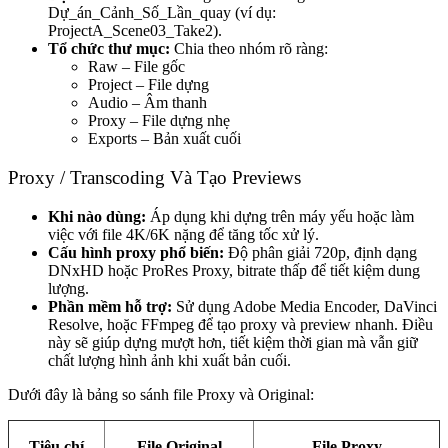
Dự_án_Cảnh_Số_Lần_quay (ví dụ:
ProjectA_Scene03_Take2).
Tổ chức thư mục:
Chia theo nhóm rõ ràng:
Raw – File gốc
Project – File dựng
Audio – Âm thanh
Proxy – File dựng nhẹ
Exports – Bản xuất cuối
Proxy / Transcoding Và Tạo Previews
Khi nào dùng:
Áp dụng khi dựng trên máy yếu hoặc làm
việc với file 4K/6K nặng để tăng tốc xử lý.
Cấu hình proxy phổ biến:
Độ phân giải 720p, định dạng
DNxHD hoặc ProRes Proxy, bitrate thấp để tiết kiệm dung
lượng.
Phần mềm hỗ trợ:
Sử dụng Adobe Media Encoder, DaVinci
Resolve, hoặc FFmpeg để tạo proxy và preview nhanh. Điều
này sẽ giúp dựng mượt hơn, tiết kiệm thời gian mà vẫn giữ
chất lượng hình ảnh khi xuất bản cuối.
Dưới đây là bảng so sánh file Proxy và Original:
Tiêu chí
File Original
File Proxy