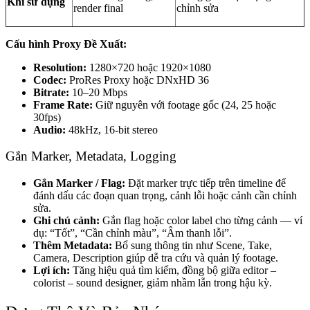
Khi sử dụng
render final
chỉnh sửa
Cấu hình Proxy Đề Xuất:
Resolution:
1280×720 hoặc 1920×1080
Codec:
ProRes Proxy hoặc DNxHD 36
Bitrate:
10–20 Mbps
Frame Rate:
Giữ nguyên với footage gốc (24, 25 hoặc
30fps)
Audio:
48kHz, 16-bit stereo
Gắn Marker, Metadata, Logging
Gắn Marker / Flag:
Đặt marker trực tiếp trên timeline để
đánh dấu các đoạn quan trọng, cảnh lỗi hoặc cảnh cần chỉnh
sửa.
Ghi chú cảnh:
Gắn flag hoặc color label cho từng cảnh — ví
dụ: “Tốt”, “Cần chỉnh màu”, “Âm thanh lỗi”.
Thêm Metadata:
Bổ sung thông tin như Scene, Take,
Camera, Description giúp dễ tra cứu và quản lý footage.
Lợi ích:
Tăng hiệu quả tìm kiếm, đồng bộ giữa editor –
colorist – sound designer, giảm nhầm lẫn trong hậu kỳ.