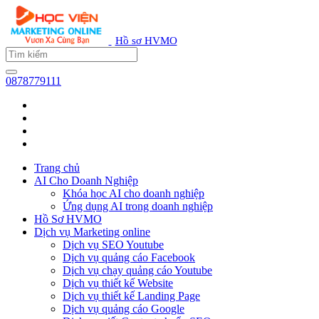
Hồ sơ HVMO
0878779111
Trang chủ
AI Cho Doanh Nghiệp
Khóa học AI cho doanh nghiệp
Ứng dụng AI trong doanh nghiệp
Hồ Sơ HVMO
Dịch vụ Marketing online
Dịch vụ SEO Youtube
Dịch vụ quảng cáo Facebook
Dịch vụ chạy quảng cáo Youtube
Dịch vụ thiết kế Website
Dịch vụ thiết kế Landing Page
Dịch vụ quảng cáo Google