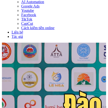
AI Automation
Google Ads
Youtube
Facebook
TikTok
CapCut
Cách kiếm tiền online
Liên hệ
Tác giả