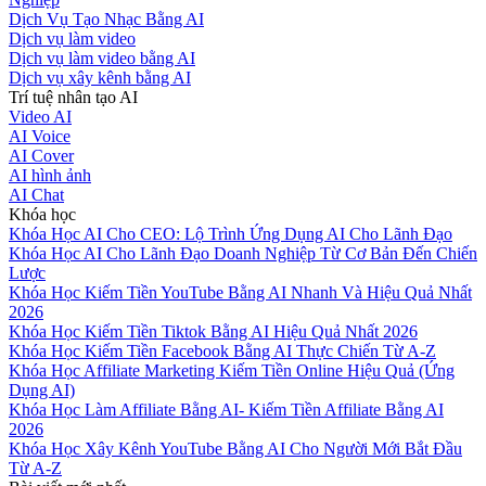
Dịch Vụ Tạo Nhạc Bằng AI
Dịch vụ làm video
Dịch vụ làm video bằng AI
Dịch vụ xây kênh bằng AI
Trí tuệ nhân tạo AI
Video AI
AI Voice
AI Cover
AI hình ảnh
AI Chat
Khóa học
Khóa Học AI Cho CEO: Lộ Trình Ứng Dụng AI Cho Lãnh Đạo
Khóa Học AI Cho Lãnh Đạo Doanh Nghiệp Từ Cơ Bản Đến Chiến
Lược
Khóa Học Kiếm Tiền YouTube Bằng AI Nhanh Và Hiệu Quả Nhất
2026
Khóa Học Kiếm Tiền Tiktok Bằng AI Hiệu Quả Nhất 2026
Khóa Học Kiếm Tiền Facebook Bằng AI Thực Chiến Từ A-Z
Khóa Học Affiliate Marketing Kiếm Tiền Online Hiệu Quả (Ứng
Dụng AI)
Khóa Học Làm Affiliate Bằng AI- Kiếm Tiền Affiliate Bằng AI
2026
Khóa Học Xây Kênh YouTube Bằng AI Cho Người Mới Bắt Đầu
Từ A-Z