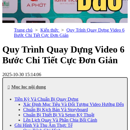
Trang chủ
Kiến thức
Quy Trình Quay Dựng Video 6
Bước Chi Tiết Cực Đơn Giản
Quy Trình Quay Dựng Video 6
Bước Chi Tiết Cực Đơn Giản
2025-10-30 15:14:06
Mục lục nội dung
Tiền Kỳ Và Chuẩn Bị Quay Dựng
Xác Định Mục Tiêu Và Đối Tượng Video Hướng Đến
Chuẩn Bị Kịch Bản Và Storyboard
Chuẩn Bị Thiết Bị Và Setup Kỹ Thuật
Lên Lịch Quay Và Phân Chia Bối Cảnh
Ghi Hình Và Thu Âm Thực Tế