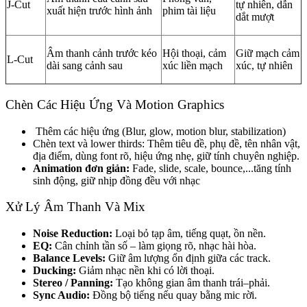
J-Cut
tự nhiên, dẫn
xuất hiện trước hình ảnh
phim tài liệu
dắt mượt
Âm thanh cảnh trước kéo
Hội thoại, cảm
Giữ mạch cảm
L-Cut
dài sang cảnh sau
xúc liền mạch
xúc, tự nhiên
Chèn Các Hiệu Ứng Và Motion Graphics
Thêm các hiệu ứng (Blur, glow, motion blur, stabilization)
Chèn text và lower thirds: Thêm tiêu đề, phụ đề, tên nhân vật,
địa điểm, dùng font rõ, hiệu ứng nhẹ, giữ tính chuyên nghiệp.
Animation đơn giản:
Fade, slide, scale, bounce,...tăng tính
sinh động, giữ nhịp đồng đều với nhạc
Xử Lý Âm Thanh Và Mix
Noise Reduction:
Loại bỏ tạp âm, tiếng quạt, ồn nền.
EQ:
Cân chỉnh tần số – làm giọng rõ, nhạc hài hòa.
Balance Levels:
Giữ âm lượng ổn định giữa các track.
Ducking:
Giảm nhạc nền khi có lời thoại.
Stereo / Panning:
Tạo không gian âm thanh trái–phải.
Sync Audio:
Đồng bộ tiếng nếu quay bằng mic rời.