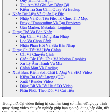
Quy Trình Ghi Hình
Thu Âm Và Ghi Âm Đồng Bộ
Kiểm Tra Sau Cảnh Quay Và Backup
Nhập Dữ Liệu Và Quản Lý File
Nhập Và Đổi Tên File, Tổ Chức Thư Mục
Proxy / Transcoding Và Tạo Previews
Gắn Marker, Metadata, Logging
Dựng Thô Và Bản Nháp
Sắp Cảnh Và Dựng Bản Nháp
Lọc Và Chọn Cảnh
Nhận Phản Hồi Và Sửa Bản Nháp
Dựng Chi Tiết Và Hiệu Chỉnh
Cắt Và Chuyển Cảnh
Chèn Các Hiệu Ứng Và Motion Graphics
Xử Lý Âm Thanh Và Mix
Chỉnh Màu Và Grading
Xuất Bản, Kiểm Soát Chất Lượng Và SEO Video
Kiểm Tra Chất Lượng (QC)
Xuất / Render Video
Đăng Tải Và Tối Ưu SEO Video
Phân Phối, Theo Dõi Và Cải Tiến
Trong thời đại video thống trị các nền tảng số, nắm vững quy trình
quay dựng video chuyên nghiệp giúp bạn tạo nội dung hấp dẫn, tiết