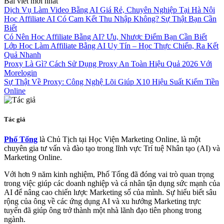
Bài viết mới nhất
Dịch Vụ Làm Video Bằng AI Giá Rẻ, Chuyên Nghiệp Tại Hà Nội
Học Affiliate AI Có Cam Kết Thu Nhập Không? Sự Thật Bạn Cần
Biết
Có Nên Học Affiliate Bằng AI? Ưu, Nhược Điểm Bạn Cần Biết
Lớp Học Làm Affiliate Bằng AI Uy Tín – Học Thực Chiến, Ra Kết
Quả Nhanh
Proxy Là Gì? Cách Sử Dụng Proxy An Toàn Hiệu Quả 2026 Với
Morelogin
Sự Thật Về Proxy: Công Nghệ Lõi Giúp X10 Hiệu Suất Kiếm Tiền
Online
Tác giả
Phố Tổng
là Chủ Tịch tại Học Viện Marketing Online, là một
chuyên gia tư vấn và đào tạo trong lĩnh vực Trí tuệ Nhân tạo (AI) và
Marketing Online.
Với hơn 9 năm kinh nghiệm, Phố Tổng đã đóng vai trò quan trọng
trong việc giúp các doanh nghiệp và cá nhân tận dụng sức mạnh của
AI để nâng cao chiến lược Marketing số của mình. Sự hiểu biết sâu
rộng của ông về các ứng dụng AI và xu hướng Marketing trực
tuyến đã giúp ông trở thành một nhà lãnh đạo tiên phong trong
ngành.