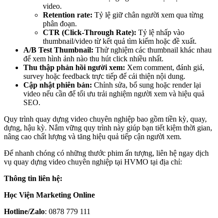
video.
Retention rate:
Tỷ lệ giữ chân người xem qua từng
phân đoạn.
CTR (Click-Through Rate):
Tỷ lệ nhấp vào
thumbnail/video từ kết quả tìm kiếm hoặc đề xuất.
A/B Test Thumbnail:
Thử nghiệm các thumbnail khác nhau
để xem hình ảnh nào thu hút click nhiều nhất.
Thu thập phản hồi người xem:
Xem comment, đánh giá,
survey hoặc feedback trực tiếp để cải thiện nội dung.
Cập nhật phiên bản:
Chỉnh sửa, bổ sung hoặc render lại
video nếu cần để tối ưu trải nghiệm người xem và hiệu quả
SEO.
Quy trình quay dựng video chuyên nghiệp bao gồm tiền kỳ, quay,
dựng, hậu kỳ. Nắm vững quy trình này giúp bạn tiết kiệm thời gian,
nâng cao chất lượng và tăng hiệu quả tiếp cận người xem.
Để nhanh chóng có những thước phim ấn tượng, liên hệ ngay dịch
vụ quay dựng video chuyên nghiệp tại HVMO tại địa chỉ:
Thông tin liên hệ:
Học Viện Marketing Online
Hotline/Zalo
: 0878 779 111