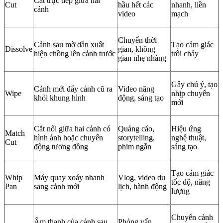
Cắt trực tiếp giữa hai
Cut
hầu hết các
nhanh, liền
cảnh
video
mạch
Chuyển thời
Cảnh sau mờ dần xuất
Tạo cảm giác
Dissolve
gian, không
hiện chồng lên cảnh trước
trôi chảy
gian nhẹ nhàng
Gây chú ý, tạo
Cảnh mới đẩy cảnh cũ ra
Video năng
Wipe
nhịp chuyển
khỏi khung hình
động, sáng tạo
mới
Cắt nối giữa hai cảnh có
Quảng cáo,
Hiệu ứng
Match
hình ảnh hoặc chuyển
storytelling,
nghệ thuật,
Cut
động tương đồng
phim ngắn
sáng tạo
Tạo cảm giác
Whip
Máy quay xoáy nhanh
Vlog, video du
tốc độ, năng
Pan
sang cảnh mới
lịch, hành động
lượng
Chuyển cảnh
Âm thanh của cảnh sau
Phỏng vấn,