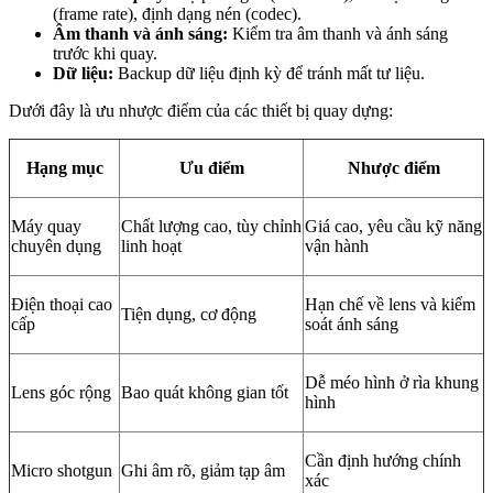
(frame rate), định dạng nén (codec).
Âm thanh và ánh sáng:
Kiểm tra âm thanh và ánh sáng
trước khi quay.
Dữ liệu:
Backup dữ liệu định kỳ để tránh mất tư liệu.
Dưới đây là ưu nhược điểm của các thiết bị quay dựng:
Hạng mục
Ưu điểm
Nhược điểm
Máy quay
Chất lượng cao, tùy chỉnh
Giá cao, yêu cầu kỹ năng
chuyên dụng
linh hoạt
vận hành
Điện thoại cao
Hạn chế về lens và kiểm
Tiện dụng, cơ động
cấp
soát ánh sáng
Dễ méo hình ở rìa khung
Lens góc rộng
Bao quát không gian tốt
hình
Cần định hướng chính
Micro shotgun
Ghi âm rõ, giảm tạp âm
xác