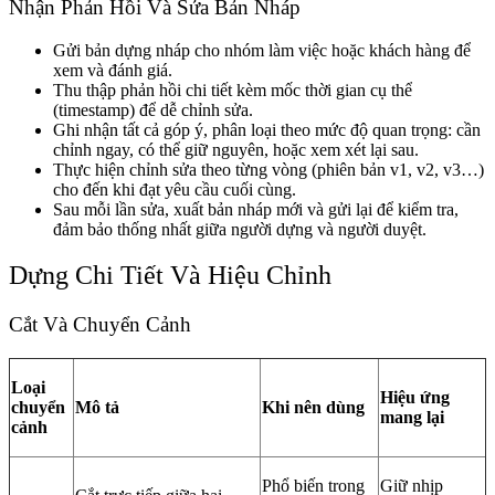
Nhận Phản Hồi Và Sửa Bản Nháp
Gửi bản dựng nháp cho nhóm làm việc hoặc khách hàng để
xem và đánh giá.
Thu thập phản hồi chi tiết kèm mốc thời gian cụ thể
(timestamp) để dễ chỉnh sửa.
Ghi nhận tất cả góp ý, phân loại theo mức độ quan trọng: cần
chỉnh ngay, có thể giữ nguyên, hoặc xem xét lại sau.
Thực hiện chỉnh sửa theo từng vòng (phiên bản v1, v2, v3…)
cho đến khi đạt yêu cầu cuối cùng.
Sau mỗi lần sửa, xuất bản nháp mới và gửi lại để kiểm tra,
đảm bảo thống nhất giữa người dựng và người duyệt.
Dựng Chi Tiết Và Hiệu Chỉnh
Cắt Và Chuyển Cảnh
Loại
Hiệu ứng
chuyển
Mô tả
Khi nên dùng
mang lại
cảnh
Phổ biến trong
Giữ nhịp