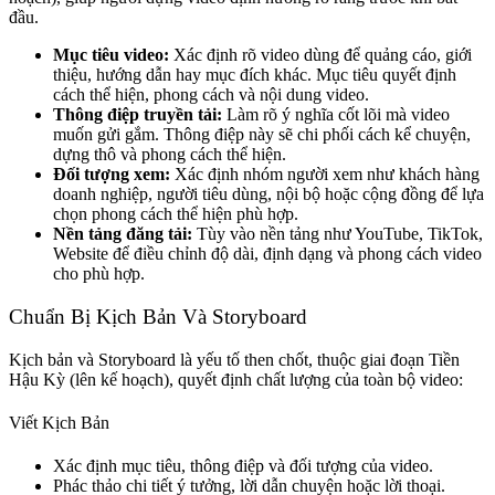
đầu.
Mục tiêu video:
Xác định rõ video dùng để quảng cáo, giới
thiệu, hướng dẫn hay mục đích khác. Mục tiêu quyết định
cách thể hiện, phong cách và nội dung video.
Thông điệp truyền tải:
Làm rõ ý nghĩa cốt lõi mà video
muốn gửi gắm. Thông điệp này sẽ chi phối cách kể chuyện,
dựng thô và phong cách thể hiện.
Đối tượng xem:
Xác định nhóm người xem như khách hàng
doanh nghiệp, người tiêu dùng, nội bộ hoặc cộng đồng để lựa
chọn phong cách thể hiện phù hợp.
Nền tảng đăng tải:
Tùy vào nền tảng như YouTube, TikTok,
Website để điều chỉnh độ dài, định dạng và phong cách video
cho phù hợp.
Chuẩn Bị Kịch Bản Và Storyboard
Kịch bản và Storyboard là yếu tố then chốt, thuộc giai đoạn Tiền
Hậu Kỳ (lên kế hoạch), quyết định chất lượng của toàn bộ video:
Viết Kịch Bản
Xác định mục tiêu, thông điệp và đối tượng của video.
Phác thảo chi tiết ý tưởng, lời dẫn chuyện hoặc lời thoại.