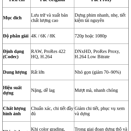
Lưu trữ và xuất bản
Dựng phim nhanh, nhẹ, tiết
Mục đích
chất lượng cao
kiệm tài nguyên
Độ phân giải
4K / 6K / 8K
720p hoặc 1080p
Định dạng
RAW, ProRes 422
DNxHD, ProRes Proxy,
(Codec)
HQ, H.264
H.264 Low Bitrate
Dung lượng
Rất lớn
Nhỏ gọn (giảm 70–90%)
Hiệu suất
Nặng, dễ lag
Mượt mà, nhanh chóng
dựng
Chất lượng
Chuẩn xác, chi tiết đầy
Giảm chi tiết, phục vụ xem
hình ảnh
đủ
và dựng
Khi color grading,
Trong giai đoạn dựng thô và