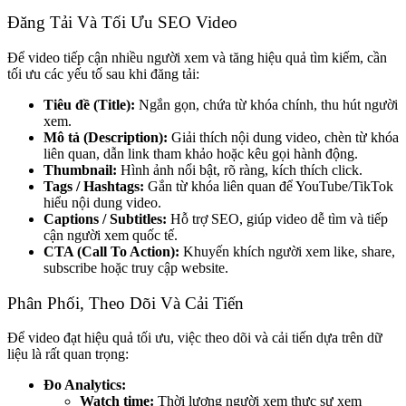
Đăng Tải Và Tối Ưu SEO Video
Để video tiếp cận nhiều người xem và tăng hiệu quả tìm kiếm, cần
tối ưu các yếu tố sau khi đăng tải:
Tiêu đề (Title):
Ngắn gọn, chứa từ khóa chính, thu hút người
xem.
Mô tả (Description):
Giải thích nội dung video, chèn từ khóa
liên quan, dẫn link tham khảo hoặc kêu gọi hành động.
Thumbnail:
Hình ảnh nổi bật, rõ ràng, kích thích click.
Tags / Hashtags:
Gắn từ khóa liên quan để YouTube/TikTok
hiểu nội dung video.
Captions / Subtitles:
Hỗ trợ SEO, giúp video dễ tìm và tiếp
cận người xem quốc tế.
CTA (Call To Action):
Khuyến khích người xem like, share,
subscribe hoặc truy cập website.
Phân Phối, Theo Dõi Và Cải Tiến
Để video đạt hiệu quả tối ưu, việc theo dõi và cải tiến dựa trên dữ
liệu là rất quan trọng:
Đo Analytics:
Watch time:
Thời lượng người xem thực sự xem