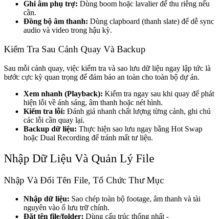
Ghi âm phụ trợ:
Dùng boom hoặc lavalier để thu riêng nếu
cần.
Đồng bộ âm thanh:
Dùng clapboard (thanh slate) để dễ sync
audio và video trong hậu kỳ.
Kiểm Tra Sau Cảnh Quay Và Backup
Sau mỗi cảnh quay, việc kiểm tra và sao lưu dữ liệu ngay lập tức là
bước cực kỳ quan trọng để đảm bảo an toàn cho toàn bộ dự án.
Xem nhanh (Playback):
Kiểm tra ngay sau khi quay để phát
hiện lỗi về ánh sáng, âm thanh hoặc nét hình.
Kiểm tra lỗi:
Đánh giá nhanh chất lượng từng cảnh, ghi chú
các lỗi cần quay lại.
Backup dữ liệu:
Thực hiện sao lưu ngay bằng Hot Swap
hoặc Dual Recording để tránh mất tư liệu.
Nhập Dữ Liệu Và Quản Lý File
Nhập Và Đổi Tên File, Tổ Chức Thư Mục
Nhập dữ liệu:
Sao chép toàn bộ footage, âm thanh và tài
nguyên vào ổ lưu trữ chính.
Đặt tên file/folder:
Dùng cấu trúc thống nhất -