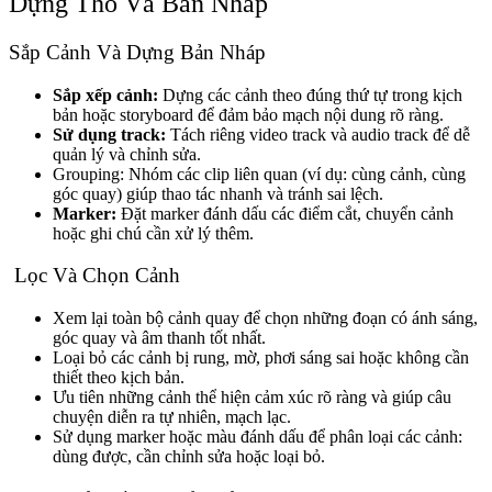
Dựng Thô Và Bản Nháp
Sắp Cảnh Và Dựng Bản Nháp
Sắp xếp cảnh:
Dựng các cảnh theo đúng thứ tự trong kịch
bản hoặc storyboard để đảm bảo mạch nội dung rõ ràng.
Sử dụng track:
Tách riêng video track và audio track để dễ
quản lý và chỉnh sửa.
Grouping: Nhóm các clip liên quan (ví dụ: cùng cảnh, cùng
góc quay) giúp thao tác nhanh và tránh sai lệch.
Marker:
Đặt marker đánh dấu các điểm cắt, chuyển cảnh
hoặc ghi chú cần xử lý thêm.
Lọc Và Chọn Cảnh
Xem lại toàn bộ cảnh quay để chọn những đoạn có ánh sáng,
góc quay và âm thanh tốt nhất.
Loại bỏ các cảnh bị rung, mờ, phơi sáng sai hoặc không cần
thiết theo kịch bản.
Ưu tiên những cảnh thể hiện cảm xúc rõ ràng và giúp câu
chuyện diễn ra tự nhiên, mạch lạc.
Sử dụng marker hoặc màu đánh dấu để phân loại các cảnh:
dùng được, cần chỉnh sửa hoặc loại bỏ.