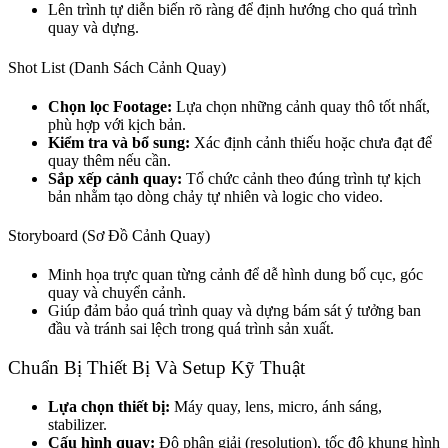
Lên trình tự diễn biến rõ ràng để định hướng cho quá trình
quay và dựng.
Shot List (Danh Sách Cảnh Quay)
Chọn lọc Footage:
Lựa chọn những cảnh quay thô tốt nhất,
phù hợp với kịch bản.
Kiểm tra và bổ sung:
Xác định cảnh thiếu hoặc chưa đạt để
quay thêm nếu cần.
Sắp xếp cảnh quay:
Tổ chức cảnh theo đúng trình tự kịch
bản nhằm tạo dòng chảy tự nhiên và logic cho video.
Storyboard (Sơ Đồ Cảnh Quay)
Minh họa trực quan từng cảnh để dễ hình dung bố cục, góc
quay và chuyển cảnh.
Giúp đảm bảo quá trình quay và dựng bám sát ý tưởng ban
đầu và tránh sai lệch trong quá trình sản xuất.
Chuẩn Bị Thiết Bị Và Setup Kỹ Thuật
Lựa chọn thiết bị:
Máy quay, lens, micro, ánh sáng,
stabilizer.
Cấu hình quay:
Độ phân giải (resolution), tốc độ khung hình