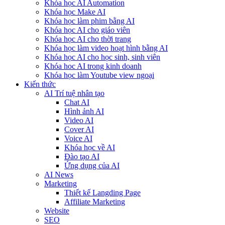
Khóa học AI Automation
Khóa học Make AI
Khóa học làm phim bằng AI
Khóa học AI cho giáo viên
Khóa học AI cho thời trang
Khóa học làm video hoạt hình bằng AI
Khóa học AI cho học sinh, sinh viên
Khóa hoc AI trong kinh doanh
Khóa học làm Youtube view ngoại
Kiến thức
AI Trí tuệ nhân tạo
Chat AI
Hình ảnh AI
Video AI
Cover AI
Voice AI
Khóa học về AI
Đào tạo AI
Ứng dụng của AI
AI News
Marketing
Thiết kế Langding Page
Affiliate Marketing
Website
SEO