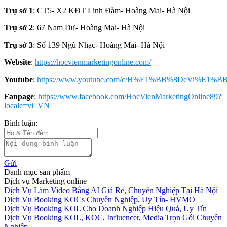
Trụ sở 1
: CT5- X2 KĐT Linh Đàm- Hoàng Mai- Hà Nội
Trụ sở 2
: 67 Nam Dư- Hoàng Mai- Hà Nội
Trụ sở 3
: Số 139 Ngũ Nhạc- Hoàng Mai- Hà Nội
Website
:
https://hocvienmarketingonline.com/
Youtube
:
https://www.youtube.com/c/H%E1%BB%8DcVi%E1%BB
Fanpage
:
https://www.facebook.com/HocVienMarketingOnline89?
locale=vi_VN
Bình luận:
Gửi
Danh mục sản phẩm
Dịch vụ Marketing online
Dịch Vụ Làm Video Bằng AI Giá Rẻ, Chuyên Nghiệp Tại Hà Nội
Dịch Vụ Booking KOCs Chuyên Nghiệp, Uy Tín- HVMO
Dịch Vụ Booking KOL Cho Doanh Nghiệp Hiệu Quả, Uy Tín
Dịch Vụ Booking KOL, KOC, Influencer, Media Trọn Gói Chuyên
Nghiệp