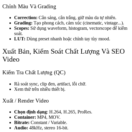
Chỉnh Màu Và Grading
Correction:
Cân sáng, cân trắng, giữ màu da tự nhiên.
Grading:
Tạo phong cách, cảm xúc (cinematic, vintage...).
Scopes:
Sử dụng waveform, histogram, vectorscope để kiểm
soát.
LUT:
Dùng preset nhanh hoặc chỉnh tay tùy mood.
Xuất Bản, Kiểm Soát Chất Lượng Và SEO
Video
Kiểm Tra Chất Lượng (QC)
Rà soát sync, clip đen, artifact, lỗi chữ.
Xem thử trên nhiều thiết bị.
Xuất / Render Video
Chọn định dạng
: H.264, H.265, ProRes.
Container:
MP4, MOV.
Bitrate:
Constant / Variable.
Audio:
48kHz, stereo 16-bit.