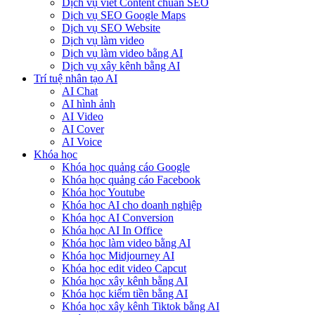
Dịch vụ viết Content chuẩn SEO
Dịch vụ SEO Google Maps
Dịch vụ SEO Website
Dịch vụ làm video
Dịch vụ làm video bằng AI
Dịch vụ xây kênh bằng AI
Trí tuệ nhân tạo AI
AI Chat
AI hình ảnh
AI Video
AI Cover
AI Voice
Khóa học
Khóa học quảng cáo Google
Khóa học quảng cáo Facebook
Khóa học Youtube
Khóa học AI cho doanh nghiệp
Khóa học AI Conversion
Khóa học AI In Office
Khóa học làm video bằng AI
Khóa học Midjourney AI
Khóa học edit video Capcut
Khóa học xây kênh bằng AI
Khóa học kiếm tiền bằng AI
Khóa học xây kênh Tiktok bằng AI