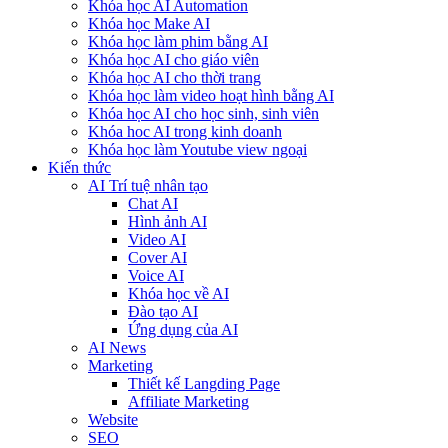
Khóa học AI Automation
Khóa học Make AI
Khóa học làm phim bằng AI
Khóa học AI cho giáo viên
Khóa học AI cho thời trang
Khóa học làm video hoạt hình bằng AI
Khóa học AI cho học sinh, sinh viên
Khóa hoc AI trong kinh doanh
Khóa học làm Youtube view ngoại
Kiến thức
AI Trí tuệ nhân tạo
Chat AI
Hình ảnh AI
Video AI
Cover AI
Voice AI
Khóa học về AI
Đào tạo AI
Ứng dụng của AI
AI News
Marketing
Thiết kế Langding Page
Affiliate Marketing
Website
SEO