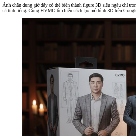
Ảnh chân dung giờ đây có thể biến thành figure 3D siêu ngầu chỉ tro
cá tính riêng. Cùng HVMO tìm hiểu cách tạo mô hình 3D trên Googl