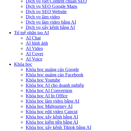
Dịch vụ viết Content chuẩn SEO
Dịch vụ SEO Google Maps
Dịch vụ SEO Website
Dịch vụ làm video
Dịch vụ làm video bằng AI
Dịch vụ xây kênh bằng AI
Trí tuệ nhân tạo AI
AI Chat
AI hình ảnh
AI Video
AI Cover
AI Voice
Khóa học
Khóa học quảng cáo Google
Khóa học quảng cáo Facebook
Khóa học Youtube
Khóa học AI cho doanh nghiệp
Khóa học AI Conversion
Khóa học AI In Office
Khóa học làm video bằng AI
Khóa học Midjourney AI
Khóa học edit video Capcut
Khóa học xây kênh bằng AI
Khóa học kiếm tiền bằng AI
Khóa học xây kênh Tiktok bằng AI