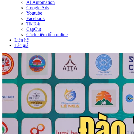
AI Automation
Google Ads
Youtube
Facebook
TikTok
CapCut
Cách kiếm tiền online
Liên hệ
Tác giả