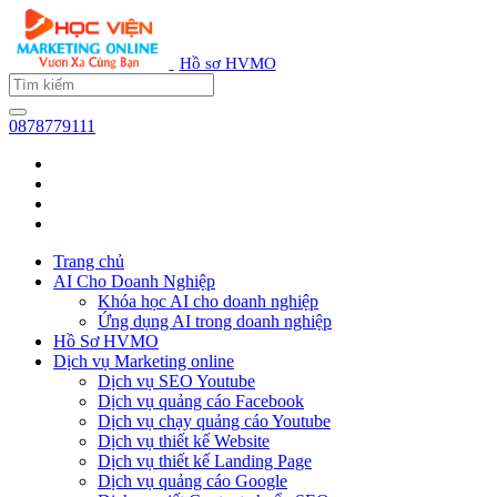
Hồ sơ HVMO
0878779111
Trang chủ
AI Cho Doanh Nghiệp
Khóa học AI cho doanh nghiệp
Ứng dụng AI trong doanh nghiệp
Hồ Sơ HVMO
Dịch vụ Marketing online
Dịch vụ SEO Youtube
Dịch vụ quảng cáo Facebook
Dịch vụ chạy quảng cáo Youtube
Dịch vụ thiết kế Website
Dịch vụ thiết kế Landing Page
Dịch vụ quảng cáo Google