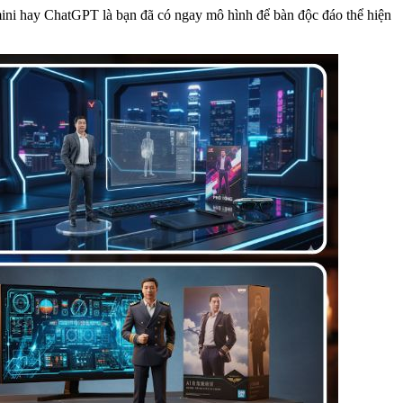
emini hay ChatGPT là bạn đã có ngay mô hình để bàn độc đáo thể hiện