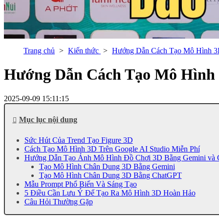
Trang chủ
Kiến thức
Hướng Dẫn Cách Tạo Mô Hình 3D 
Hướng Dẫn Cách Tạo Mô Hình 3
2025-09-09 15:11:15
Mục lục nội dung
Sức Hút Của Trend Tạo Figure 3D
Cách Tạo Mô Hình 3D Trên Google AI Studio Miễn Phí
Hướng Dẫn Tạo Ảnh Mô Hình Đồ Chơi 3D Bằng Gemini và
Tạo Mô Hình Chân Dung 3D Bằng Gemini
Tạo Mô Hình Chân Dung 3D Bằng ChatGPT
Mẫu Prompt Phổ Biến Và Sáng Tạo
5 Điều Cần Lưu Ý Để Tạo Ra Mô Hình 3D Hoàn Hảo
Câu Hỏi Thường Gặp