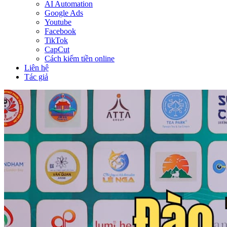
AI Automation
Google Ads
Youtube
Facebook
TikTok
CapCut
Cách kiếm tiền online
Liên hệ
Tác giả