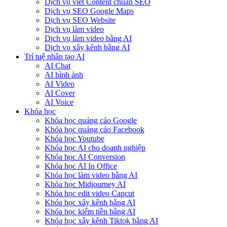
Dịch vụ viết Content chuẩn SEO
Dịch vụ SEO Google Maps
Dịch vụ SEO Website
Dịch vụ làm video
Dịch vụ làm video bằng AI
Dịch vụ xây kênh bằng AI
Trí tuệ nhân tạo AI
AI Chat
AI hình ảnh
AI Video
AI Cover
AI Voice
Khóa học
Khóa học quảng cáo Google
Khóa học quảng cáo Facebook
Khóa học Youtube
Khóa học AI cho doanh nghiệp
Khóa học AI Conversion
Khóa học AI In Office
Khóa học làm video bằng AI
Khóa học Midjourney AI
Khóa học edit video Capcut
Khóa học xây kênh bằng AI
Khóa học kiếm tiền bằng AI
Khóa học xây kênh Tiktok bằng AI