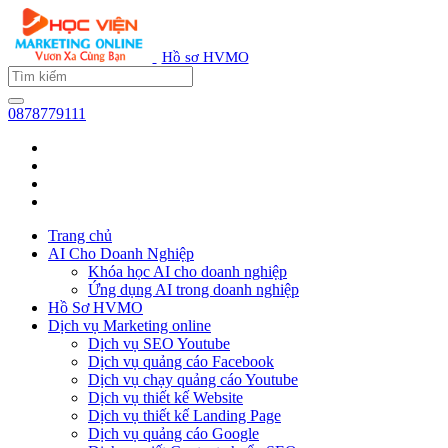
Hồ sơ HVMO
0878779111
Trang chủ
AI Cho Doanh Nghiệp
Khóa học AI cho doanh nghiệp
Ứng dụng AI trong doanh nghiệp
Hồ Sơ HVMO
Dịch vụ Marketing online
Dịch vụ SEO Youtube
Dịch vụ quảng cáo Facebook
Dịch vụ chạy quảng cáo Youtube
Dịch vụ thiết kế Website
Dịch vụ thiết kế Landing Page
Dịch vụ quảng cáo Google