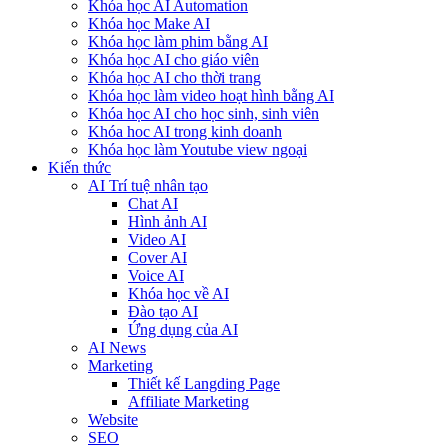
Khóa học AI Automation
Khóa học Make AI
Khóa học làm phim bằng AI
Khóa học AI cho giáo viên
Khóa học AI cho thời trang
Khóa học làm video hoạt hình bằng AI
Khóa học AI cho học sinh, sinh viên
Khóa hoc AI trong kinh doanh
Khóa học làm Youtube view ngoại
Kiến thức
AI Trí tuệ nhân tạo
Chat AI
Hình ảnh AI
Video AI
Cover AI
Voice AI
Khóa học về AI
Đào tạo AI
Ứng dụng của AI
AI News
Marketing
Thiết kế Langding Page
Affiliate Marketing
Website
SEO