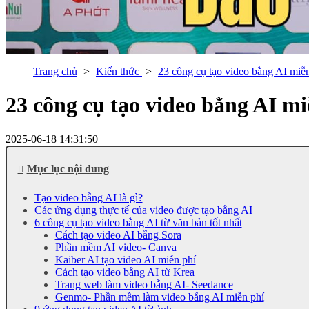
Trang chủ
Kiến thức
23 công cụ tạo video bằng AI miễn
23 công cụ tạo video bằng AI miễ
2025-06-18 14:31:50
Mục lục nội dung
Tạo video bằng AI là gì?
Các ứng dụng thực tế của video được tạo bằng AI
6 công cụ tạo video bằng AI từ văn bản tốt nhất
Cách tạo video AI bằng Sora
Phần mềm AI video- Canva
Kaiber AI tạo video AI miễn phí
Cách tạo video bằng AI từ Krea
Trang web làm video bằng AI- Seedance
Genmo- Phần mềm làm video bằng AI miễn phí