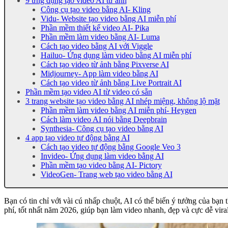
9 ứng dụng tạo video AI từ ảnh
Công cụ tạo video bằng AI- Kling
Vidu- Website tạo video bằng AI miễn phí
Phần mềm thiết kế video AI- Pika
Phần mềm làm video bằng AI- Luma
Cách tạo video bằng AI với Viggle
Hailuo- Ứng dụng làm video bằng AI miễn phí
Cách tạo video từ ảnh bằng Pixverse AI
Midjourney- App làm video bằng AI
Cách tạo video từ ảnh bằng Live Portrait AI
Phần mềm tạo video AI từ video có sẵn
3 trang website tạo video bằng AI nhép miệng, không lộ mặt
Phần mềm làm video bằng AI miễn phí- Heygen
Cách làm video AI nói bằng Deepbrain
Synthesia- Công cụ tạo video bằng AI
4 app tạo video tự động bằng AI
Cách tạo video tự động bằng Google Veo 3
Invideo- Ứng dụng làm video bằng AI
Phần mềm tạo video bằng AI- Pictory
VideoGen- Trang web tạo video bằng AI
Bạn có tin chỉ với vài cú nhấp chuột, AI có thể biến ý tưởng của b
phí, tốt nhất năm 2026, giúp bạn làm video nhanh, đẹp và cực dễ vira