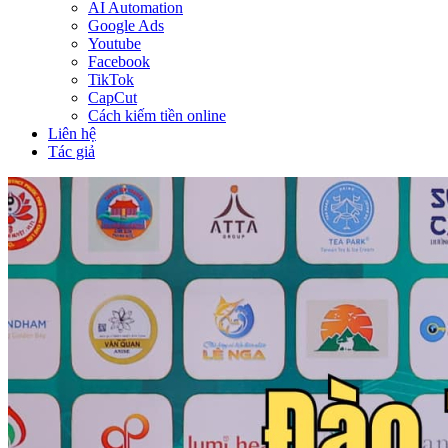
AI Automation
Google Ads
Youtube
Facebook
TikTok
CapCut
Cách kiếm tiền online
Liên hệ
Tác giả