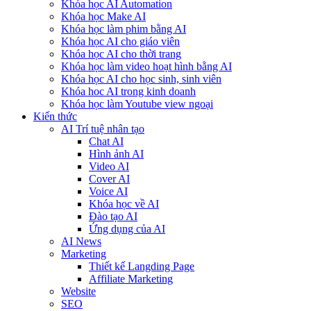
Khóa học AI Automation
Khóa học Make AI
Khóa học làm phim bằng AI
Khóa học AI cho giáo viên
Khóa học AI cho thời trang
Khóa học làm video hoạt hình bằng AI
Khóa học AI cho học sinh, sinh viên
Khóa hoc AI trong kinh doanh
Khóa học làm Youtube view ngoại
Kiến thức
AI Trí tuệ nhân tạo
Chat AI
Hình ảnh AI
Video AI
Cover AI
Voice AI
Khóa học về AI
Đào tạo AI
Ứng dụng của AI
AI News
Marketing
Thiết kế Langding Page
Affiliate Marketing
Website
SEO