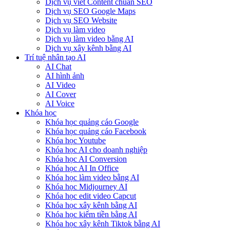
Dịch vụ viết Content chuẩn SEO
Dịch vụ SEO Google Maps
Dịch vụ SEO Website
Dịch vụ làm video
Dịch vụ làm video bằng AI
Dịch vụ xây kênh bằng AI
Trí tuệ nhân tạo AI
AI Chat
AI hình ảnh
AI Video
AI Cover
AI Voice
Khóa học
Khóa học quảng cáo Google
Khóa học quảng cáo Facebook
Khóa học Youtube
Khóa học AI cho doanh nghiệp
Khóa học AI Conversion
Khóa học AI In Office
Khóa học làm video bằng AI
Khóa học Midjourney AI
Khóa học edit video Capcut
Khóa học xây kênh bằng AI
Khóa học kiếm tiền bằng AI
Khóa học xây kênh Tiktok bằng AI