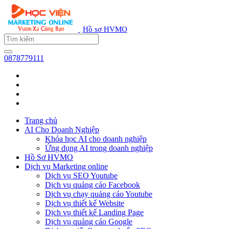
Hồ sơ HVMO
0878779111
Trang chủ
AI Cho Doanh Nghiệp
Khóa học AI cho doanh nghiệp
Ứng dụng AI trong doanh nghiệp
Hồ Sơ HVMO
Dịch vụ Marketing online
Dịch vụ SEO Youtube
Dịch vụ quảng cáo Facebook
Dịch vụ chạy quảng cáo Youtube
Dịch vụ thiết kế Website
Dịch vụ thiết kế Landing Page
Dịch vụ quảng cáo Google