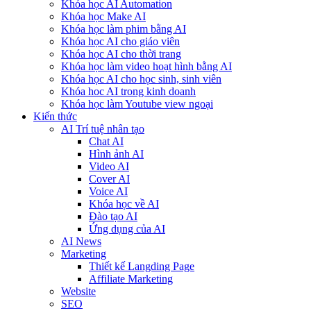
Khóa học AI Automation
Khóa học Make AI
Khóa học làm phim bằng AI
Khóa học AI cho giáo viên
Khóa học AI cho thời trang
Khóa học làm video hoạt hình bằng AI
Khóa học AI cho học sinh, sinh viên
Khóa hoc AI trong kinh doanh
Khóa học làm Youtube view ngoại
Kiến thức
AI Trí tuệ nhân tạo
Chat AI
Hình ảnh AI
Video AI
Cover AI
Voice AI
Khóa học về AI
Đào tạo AI
Ứng dụng của AI
AI News
Marketing
Thiết kế Langding Page
Affiliate Marketing
Website
SEO