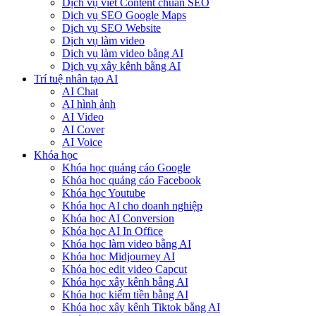
Dịch vụ viết Content chuẩn SEO
Dịch vụ SEO Google Maps
Dịch vụ SEO Website
Dịch vụ làm video
Dịch vụ làm video bằng AI
Dịch vụ xây kênh bằng AI
Trí tuệ nhân tạo AI
AI Chat
AI hình ảnh
AI Video
AI Cover
AI Voice
Khóa học
Khóa học quảng cáo Google
Khóa học quảng cáo Facebook
Khóa học Youtube
Khóa học AI cho doanh nghiệp
Khóa học AI Conversion
Khóa học AI In Office
Khóa học làm video bằng AI
Khóa học Midjourney AI
Khóa học edit video Capcut
Khóa học xây kênh bằng AI
Khóa học kiếm tiền bằng AI
Khóa học xây kênh Tiktok bằng AI