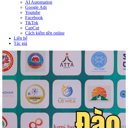
AI Automation
Google Ads
Youtube
Facebook
TikTok
CapCut
Cách kiếm tiền online
Liên hệ
Tác giả