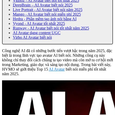
Vidnoz - AI Avatar biết nói tốt nhất 2025
DeepBrain – AI Avatar biết nói 2025
Live Portrait - AI Avatar biết nói năm 2025
Mango - AI Avatar biết nói miễn phí 2025
Hedra - Phần mềm tạo ảnh nói bằng AI
Vyond - AI Avatar tốt nhất 2025
Runway - AI Avatar biết nói tốt nhất năm 2025
AI Avatar dạng content UGC
Virbo AI Avatar biết nói
Công nghệ AI đã có những bước tiến vượt bậc trong năm 2025, đặc
biệt là trong lĩnh vực tạo avatar AI biết nói. Những công cụ này
không chỉ thay đổi cách chúng ta tạo video mà còn mở ra cơ hội mới
trong Marketing, giáo dục và sáng tạo nội dung. Trong bài viết này,
HVMO sẽ giới thiệu Top 15
AI Avatar
biết nói miễn phí tốt nhất
năm 2025.