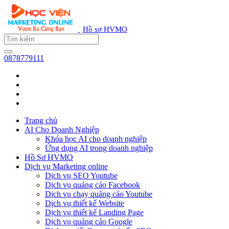
Hồ sơ HVMO
0878779111
Trang chủ
AI Cho Doanh Nghiệp
Khóa học AI cho doanh nghiệp
Ứng dụng AI trong doanh nghiệp
Hồ Sơ HVMO
Dịch vụ Marketing online
Dịch vụ SEO Youtube
Dịch vụ quảng cáo Facebook
Dịch vụ chạy quảng cáo Youtube
Dịch vụ thiết kế Website
Dịch vụ thiết kế Landing Page
Dịch vụ quảng cáo Google